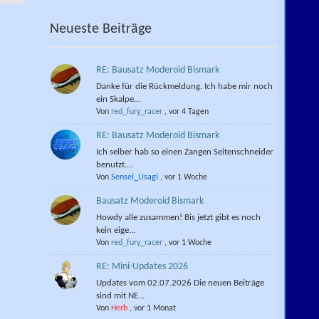
Neueste Beiträge
RE: Bausatz Moderoid Bismark
Danke für die Rückmeldung. Ich habe mir noch
ein Skalpe...
Von
red_fury_racer
,
vor 4 Tagen
RE: Bausatz Moderoid Bismark
Ich selber hab so einen Zangen Seitenschneider
benutzt....
Von
Sensei_Usagi
,
vor 1 Woche
Bausatz Moderoid Bismark
Howdy alle zusammen! Bis jetzt gibt es noch
kein eige...
Von
red_fury_racer
,
vor 1 Woche
RE: Mini-Updates 2026
Updates vom 02.07.2026 Die neuen Beiträge
sind mit NE...
Von
Herb
,
vor 1 Monat