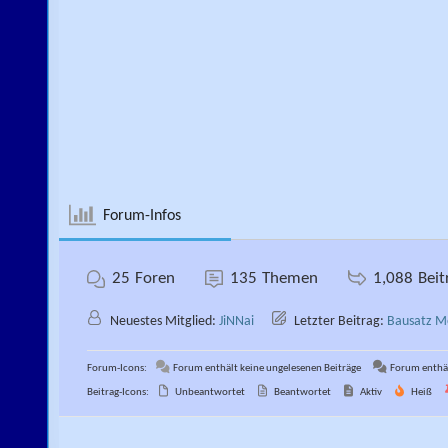
Forum-Infos
25
Foren
135
Themen
1,088
Beit
Neuestes Mitglied:
JiNNai
Letzter Beitrag:
Bausatz M
Forum-Icons:
Forum enthält keine ungelesenen Beiträge
Forum enthäl
Beitrag-Icons:
Unbeantwortet
Beantwortet
Aktiv
Heiß