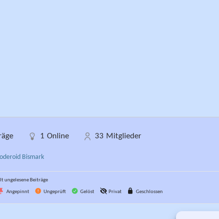
räge
1
Online
33
Mitglieder
oderoid Bismark
t ungelesene Beiträge
Angepinnt
Ungeprüft
Gelöst
Privat
Geschlossen