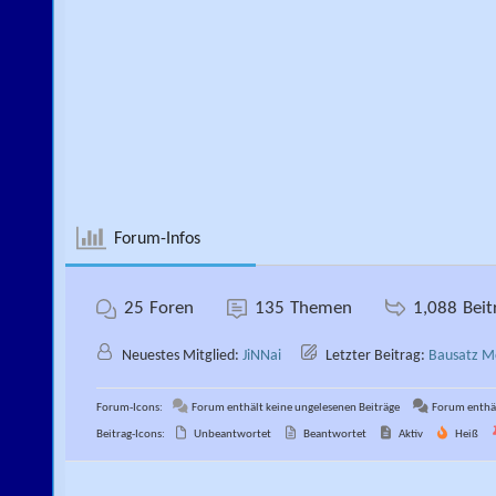
Forum-Infos
25
Foren
135
Themen
1,088
Beit
Neuestes Mitglied:
JiNNai
Letzter Beitrag:
Bausatz M
Forum-Icons:
Forum enthält keine ungelesenen Beiträge
Forum enthäl
Beitrag-Icons:
Unbeantwortet
Beantwortet
Aktiv
Heiß