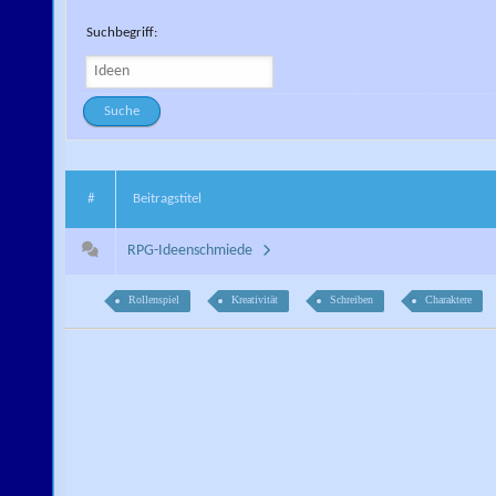
Suchbegriff:
#
Beitragstitel
RPG-Ideenschmiede
Rollenspiel
Kreativität
Schreiben
Charaktere