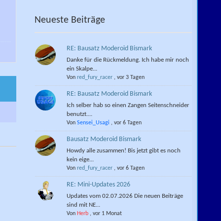
Neueste Beiträge
RE: Bausatz Moderoid Bismark
Danke für die Rückmeldung. Ich habe mir noch
ein Skalpe...
Von
red_fury_racer
,
vor 3 Tagen
RE: Bausatz Moderoid Bismark
Ich selber hab so einen Zangen Seitenschneider
benutzt....
Von
Sensei_Usagi
,
vor 6 Tagen
Bausatz Moderoid Bismark
Howdy alle zusammen! Bis jetzt gibt es noch
kein eige...
Von
red_fury_racer
,
vor 6 Tagen
RE: Mini-Updates 2026
Updates vom 02.07.2026 Die neuen Beiträge
sind mit NE...
Von
Herb
,
vor 1 Monat