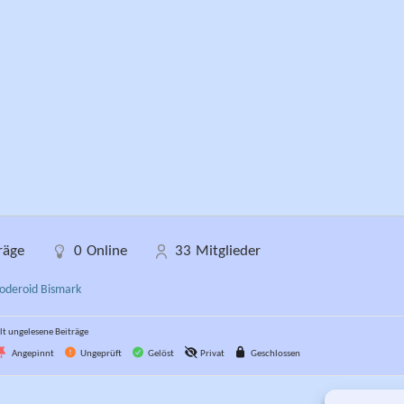
räge
0
Online
33
Mitglieder
oderoid Bismark
t ungelesene Beiträge
Angepinnt
Ungeprüft
Gelöst
Privat
Geschlossen