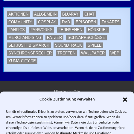
AKTIONEN
ALLGEMEIN
BLU-RAY
CHAT
COMMUNITY
COSPLAY
DVD
EPISODEN
FANARTS
FANFICS
FANWORKS
FERNSEHEN
HÖRSPIEL
MERCHANDISING
PATZER
SCHNAPPSCHÜSSE
SEI JUSHI BISMARCK
SOUNDTRACK
SPIELE
SYNCHRONSPRECHER
TREFFEN
WALLPAPER
WEP
YUMA-CITY.DE
Über Yuma City
Cookie-Zustimmung verwalten
Kontakt
Um dir ein optimales Erlebnis zu bieten, verwenden wir Technologien wie Cookies,
um Geräteinformationen zu speichern und/oder darauf zuzugreifen. Wenn du
Datenschutzerklärung
diesen Technologien zustimmst, können wir Daten wie das Surfverhalten oder
eindeutige IDs auf dieser Website verarbeiten. Wenn du deine Zustimmung nicht
Impressum
erteilst oder zurückziehst, können bestimmte Merkmale und Funktionen