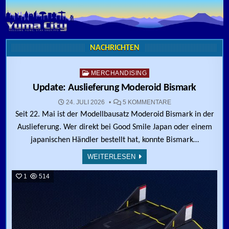
Skip to content
NACHRICHTEN
0
160
Posted in
MERCHANDISING
Update: Auslieferung Moderoid Bismark
ZU UPDATE: AUSL
24. JULI 2026
5 KOMMENTARE
Seit 22. Mai ist der Modellbausatz Moderoid Bismark in der
Auslieferung. Wer direkt bei Good Smile Japan oder einem
japanischen Händler bestellt hat, konnte Bismark…
WEITERLESEN
1
514