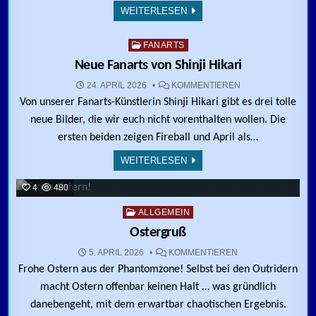
WEITERLESEN
3
428
Posted in
FANARTS
Neue Fanarts von Shinji Hikari
ZU NEUE FANARTS
24. APRIL 2026
KOMMENTIEREN
Von unserer Fanarts-Künstlerin Shinji Hikari gibt es drei tolle
neue Bilder, die wir euch nicht vorenthalten wollen. Die
ersten beiden zeigen Fireball und April als…
WEITERLESEN
4
480
Posted in
ALLGEMEIN
Ostergruß
ZU OSTERGRUSS
5. APRIL 2026
KOMMENTIEREN
Frohe Ostern aus der Phantomzone! Selbst bei den Outridern
macht Ostern offenbar keinen Halt … was gründlich
danebengeht, mit dem erwartbar chaotischen Ergebnis.