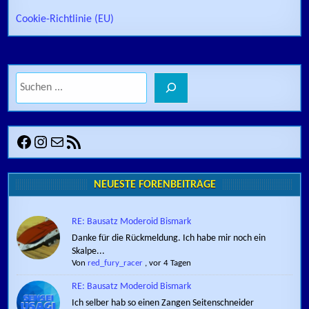
Cookie-Richtlinie (EU)
Suchen
Facebook
Instagram
E-Mail
RSS-Feed
NEUESTE FORENBEITRÄGE
RE: Bausatz Moderoid Bismark
Danke für die Rückmeldung. Ich habe mir noch ein
Skalpe...
Von
red_fury_racer
,
vor 4 Tagen
RE: Bausatz Moderoid Bismark
Ich selber hab so einen Zangen Seitenschneider