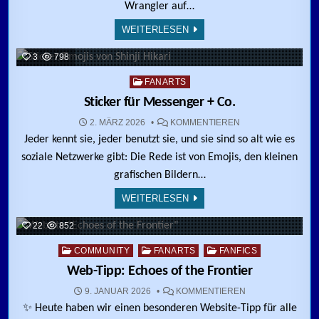
Wrangler auf…
WEITERLESEN
3
798
Posted in
FANARTS
Sticker für Messenger + Co.
ZU STICKER FÜR 
2. MÄRZ 2026
KOMMENTIEREN
Jeder kennt sie, jeder benutzt sie, und sie sind so alt wie es
soziale Netzwerke gibt: Die Rede ist von Emojis, den kleinen
grafischen Bildern…
WEITERLESEN
22
852
Posted in
COMMUNITY
FANARTS
FANFICS
Web-Tipp: Echoes of the Frontier
ZU WEB-TIPP: EC
9. JANUAR 2026
KOMMENTIEREN
✨ Heute haben wir einen besonderen Website-Tipp für alle