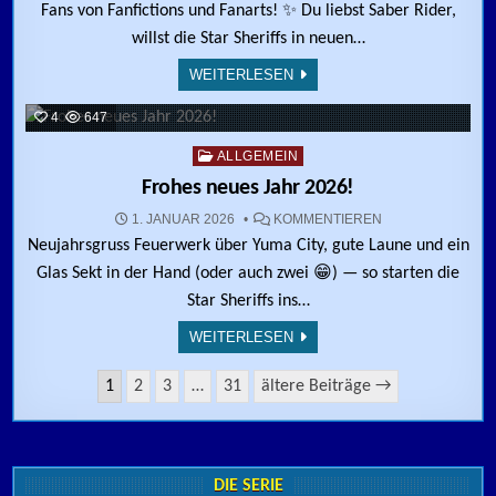
Fans von Fanfictions und Fanarts! ✨ Du liebst Saber Rider,
willst die Star Sheriffs in neuen…
WEITERLESEN
4
647
Posted in
ALLGEMEIN
Frohes neues Jahr 2026!
ZU FROHES NEUE
1. JANUAR 2026
KOMMENTIEREN
Neujahrsgruss Feuerwerk über Yuma City, gute Laune und ein
Glas Sekt in der Hand (oder auch zwei 😁) — so starten die
Star Sheriffs ins…
WEITERLESEN
Seitennummerierung der Beiträge
1
2
3
…
31
ältere Beiträge →
DIE SERIE