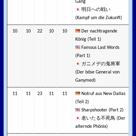
Gang
明日への戦い
(Kampf um die Zukunft)
10
10
22
10
10
Der nachtragende
König (Teil 1)
Famous Last Words
(Part 1)
ガニメデの鬼将軍
(Der böse General von
Ganymed)
11
11
23
11
11
Notruf aus New Dallas
(Teil 2)
Sharpshooter (Part 2)
老いたる不死鳥 (Der
alternde Phönix)