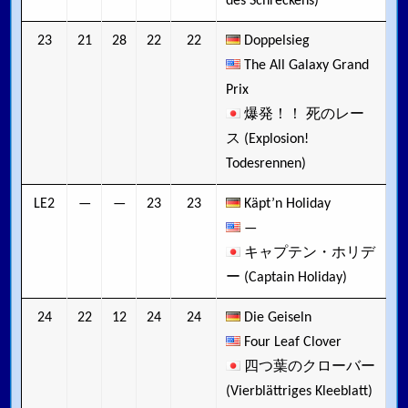
des Schreckens)
23
21
28
22
22
Doppelsieg
The All Galaxy Grand
Prix
爆発！！ 死のレー
ス (Explosion!
Todesrennen)
LE2
—
—
23
23
Käpt’n Holiday
—
キャプテン・ホリデ
ー (Captain Holiday)
24
22
12
24
24
Die Geiseln
Four Leaf Clover
四つ葉のクローバー
(Vierblättriges Kleeblatt)