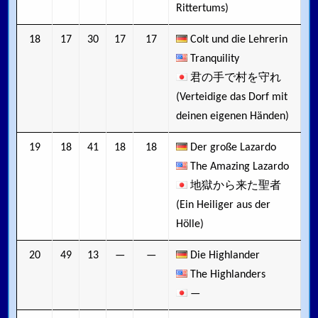
Rittertums)
18
17
30
17
17
Colt und die Lehrerin
Tranquility
君の手で村を守れ
(Verteidige das Dorf mit
deinen eigenen Händen)
19
18
41
18
18
Der große Lazardo
The Amazing Lazardo
地獄から来た聖者
(Ein Heiliger aus der
Hölle)
20
49
13
—
—
Die Highlander
The Highlanders
—