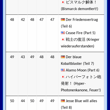
ビスマルク解体！
(Bismarck demontiert!)
48
42
48
47
47
Der Friedensvertrag
(Teil 6)
Cease Fire (Part 5)
戦士の復活 (Krieger
wiederauferstanden)
49
43
49
48
48
Der blaue
Kobaltblaster (Teil 7)
Alamo Moon (Part 6)
ハイパーフォトン砲
発射！ (Hyper-
Photonenkanone, Feuer!)
50
44
50
49
49
Jesse Blue will alles
(Teil 8)