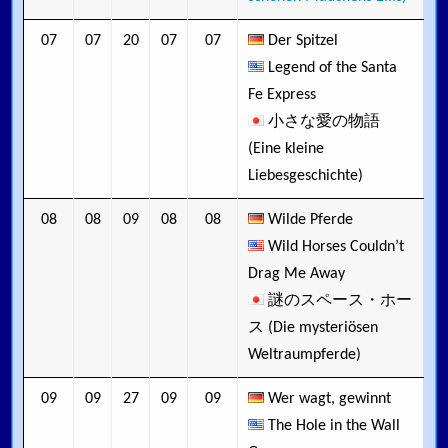
07
07
20
07
07
Der Spitzel
Legend of the Santa
Fe Express
小さな愛の物語
(Eine kleine
Liebesgeschichte)
08
08
09
08
08
Wilde Pferde
Wild Horses Couldn’t
Drag Me Away
謎のスペース・ホー
ス (Die mysteriösen
Weltraumpferde)
09
09
27
09
09
Wer wagt, gewinnt
The Hole in the Wall