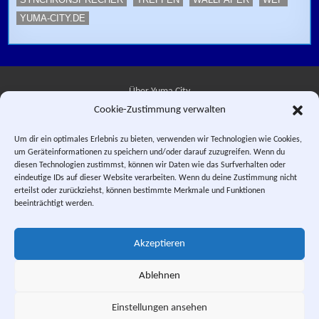
YUMA-CITY.DE
Über Yuma City
Cookie-Zustimmung verwalten
Kontakt
Um dir ein optimales Erlebnis zu bieten, verwenden wir Technologien wie Cookies,
um Geräteinformationen zu speichern und/oder darauf zuzugreifen. Wenn du
Datenschutzerklärung
diesen Technologien zustimmst, können wir Daten wie das Surfverhalten oder
eindeutige IDs auf dieser Website verarbeiten. Wenn du deine Zustimmung nicht
Impressum
erteilst oder zurückziehst, können bestimmte Merkmale und Funktionen
beeinträchtigt werden.
Facebook
Instagram
E-Mail
RSS-Feed
Akzeptieren
"Saber Rider and the Star Sheriffs" © 1984, 1987 WEP LLC. "Sei Jushi
Bismarck" © 1984 PIERROT.
Ablehnen
This is a private fan site. Design and textual content, unless otherwise
stated, © Yuma City.
Einstellungen ansehen