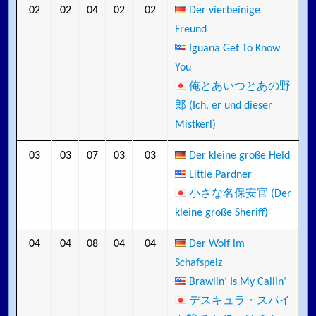
02
02
04
02
02
Der vierbeinige
Freund
Iguana Get To Know
You
俺とあいつとあの野
郎 (Ich, er und dieser
Mistkerl)
03
03
07
03
03
Der kleine große Held
Little Pardner
小さな名保安官 (Der
kleine große Sheriff)
04
04
08
04
04
Der Wolf im
Schafspelz
Brawlin‘ Is My Callin‘
デスキュラ・スパイ