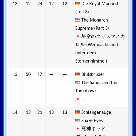
12
12
24
12
12
Die Royal Monarch
(Teil 3)
The Monarch
Supreme (Part 3)
星空のクリスマスカ
ロル (Weihnachtslied
unter dem
Sternenhimmel)
13
50
17
—
—
Blutsbrüder
The Saber and the
Tomahawk
—
14
13
21
13
13
Schlangenauge
Snake Eyes
死神キッド