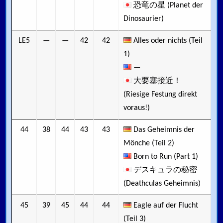
恐竜の星 (Planet der
Dinosaurier)
LE5
—
—
42
42
Alles oder nichts (Teil
1)
—
大要塞接近！
(Riesige Festung direkt
voraus!)
44
38
44
43
43
Das Geheimnis der
Mönche (Teil 2)
Born to Run (Part 1)
デスキュラの秘密
(Deathculas Geheimnis)
45
39
45
44
44
Eagle auf der Flucht
(Teil 3)