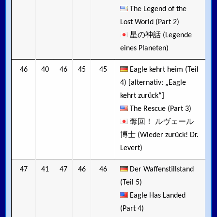
The Legend of the
Lost World (Part 2)
星の神話 (Legende
eines Planeten)
46
40
46
45
45
Eagle kehrt heim (Teil
4) [alternativ: „Eagle
kehrt zurück“]
The Rescue (Part 3)
奪回！ ルヴェール
博士 (Wieder zurück! Dr.
Levert)
47
41
47
46
46
Der Waffenstillstand
(Teil 5)
Eagle Has Landed
(Part 4)