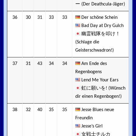
ー (Der Deathcula-Jäger)
36
30
31
33
33
Der schöne Schein
Bad Day at Dry Gulch
幽霊戦隊を叩け！
(Schlage die
Geisterschwadron!)
37
31
43
34
34
Am Ende des
Regenbogens
Lend Me Your Ears
虹に願いを! (Wünsch
dir einen Regenbogen!)
38
32
40
35
35
Jesse Blues neue
Freundin
Jesse’s Girl
女戦士チルカ