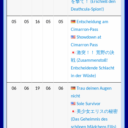
を撃て！ (Erschieß den
Deathcula-Spion!)
05
05
16
05
05
Entscheidung am
Cimarron-Pass
Showdown at
Cimarron Pass
激突！！ 荒野の決
戦 (Zusammenstoß!
Entscheidende Schlacht
in der Wüste)
06
06
19
06
06
Trau deinen Augen
nicht
Sole Survivor
美少女エリスの秘密
(Das Geheimnis des
schönen Mädchens Ellis)