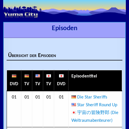
Skip to content
Episoden
Übersicht der Episoden
Episodentitel
DVD
TV
TV
TV
DVD
01
01
01
01
01
Die Star Sheriffs
Star Sheriff Round Up
宇宙の冒険野郎 (Die
Weltraumabenteurer)