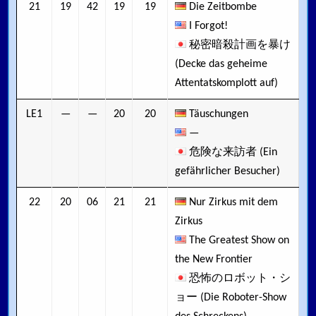
21
19
42
19
19
Die Zeitbombe
I Forgot!
秘密暗殺計画を暴け
(Decke das geheime
Attentatskomplott auf)
LE1
—
—
20
20
Täuschungen
—
危険な来訪者 (Ein
gefährlicher Besucher)
22
20
06
21
21
Nur Zirkus mit dem
Zirkus
The Greatest Show on
the New Frontier
恐怖のロボット・シ
ョー (Die Roboter-Show