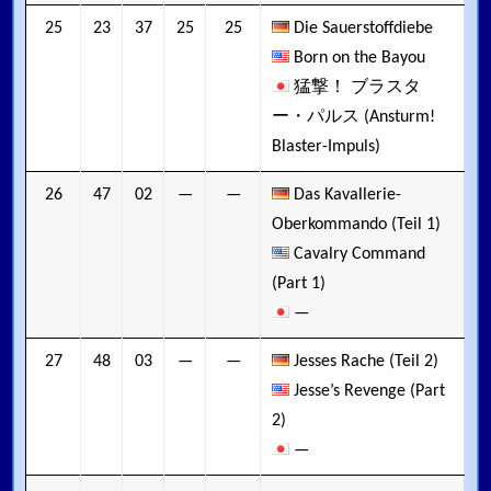
25
23
37
25
25
Die Sauerstoffdiebe
Born on the Bayou
猛撃！ ブラスタ
ー・パルス (Ansturm!
Blaster-Impuls)
26
47
02
—
—
Das Kavallerie-
Oberkommando (Teil 1)
Cavalry Command
(Part 1)
—
27
48
03
—
—
Jesses Rache (Teil 2)
Jesse’s Revenge (Part
2)
—