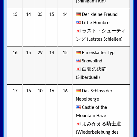
(Shinigami Kid)
15
14
05
15
14
Der kleine Freund
Little Hombre
ラスト・シューティ
ング (Letztes Schießen)
16
15
29
14
15
Ein eiskalter Typ
Snowblind
白銀の決闘
(Silberduell)
17
16
10
16
16
Das Schloss der
Nebelberge
Castle of the
Mountain Haze
よみがえる騎士道
(Wiederbelebung des