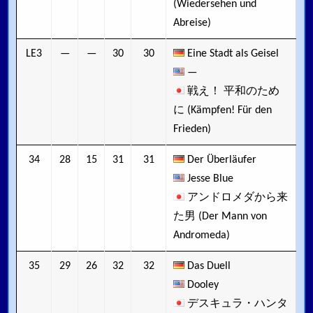
(Wiedersehen und
Abreise)
LE3
—
—
30
30
Eine Stadt als Geisel
—
戦え！ 平和のため
に (Kämpfen! Für den
Frieden)
34
28
15
31
31
Der Überläufer
Jesse Blue
アンドロメダから来
た男 (Der Mann von
Andromeda)
35
29
26
32
32
Das Duell
Dooley
デスキュラ・ハンタ