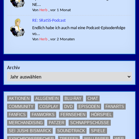
NE...
Von
Herb
,
vor 1 Monat
RE: SRatSS-Podcast
Endlich habe ich auch mal eine Podcast-Episodenfolge
vo...
Von
Herb
,
vor 2 Monaten
Archiv
AKTIONEN
ALLGEMEIN
BLU-RAY
CHAT
COMMUNITY
COSPLAY
DVD
EPISODEN
FANARTS
FANFICS
FANWORKS
FERNSEHEN
HÖRSPIEL
MERCHANDISING
PATZER
SCHNAPPSCHÜSSE
SEI JUSHI BISMARCK
SOUNDTRACK
SPIELE
SYNCHRONSPRECHER
TREFFEN
WALLPAPER
WEP