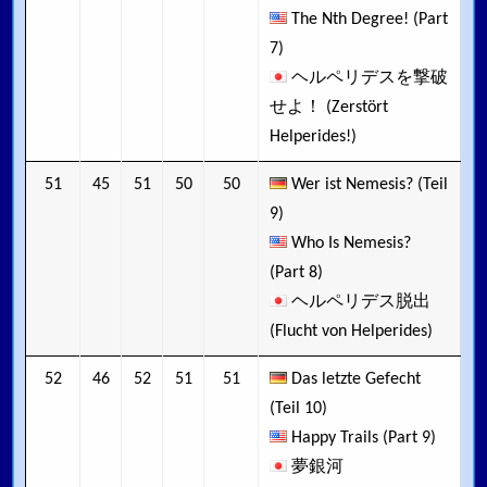
The Nth Degree! (Part
7)
ヘルペリデスを撃破
せよ！ (Zerstört
Helperides!)
51
45
51
50
50
Wer ist Nemesis? (Teil
9)
Who Is Nemesis?
(Part 8)
ヘルペリデス脱出
(Flucht von Helperides)
52
46
52
51
51
Das letzte Gefecht
(Teil 10)
Happy Trails (Part 9)
夢銀河