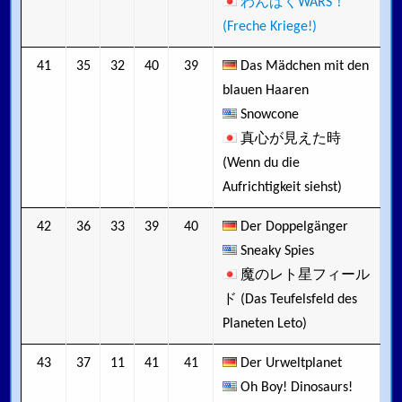
わんぱくWARS！
(Freche Kriege!)
41
35
32
40
39
Das Mädchen mit den
blauen Haaren
Snowcone
真心が見えた時
(Wenn du die
Aufrichtigkeit siehst)
42
36
33
39
40
Der Doppelgänger
Sneaky Spies
魔のレト星フィール
ド (Das Teufelsfeld des
Planeten Leto)
43
37
11
41
41
Der Urweltplanet
Oh Boy! Dinosaurs!