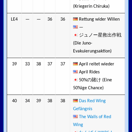
(Kriegerin Chiruka)
LE4
—
—
36
36
Rettung wider Willen
—
ジュノー星救出作戦
(Die Juno-
Evakuierungsaktion)
39
33
38
37
37
April reitet wieder
April Rides
50%の賭け (Eine
50%ige Chance)
40
34
39
38
38
Das Red Wing
Gefängnis
The Walls of Red
Wing