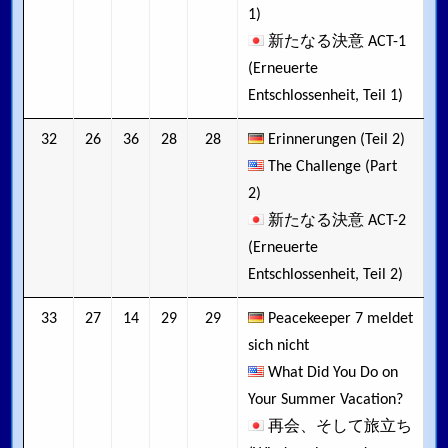
1)
新たなる決意 ACT-1
(Erneuerte
Entschlossenheit, Teil 1)
32
26
36
28
28
Erinnerungen (Teil 2)
The Challenge (Part
2)
新たなる決意 ACT-2
(Erneuerte
Entschlossenheit, Teil 2)
33
27
14
29
29
Peacekeeper 7 meldet
sich nicht
What Did You Do on
Your Summer Vacation?
再会、そして旅立ち