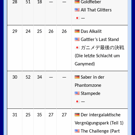
28
51
18
—
—
Goldfieber
All That Glitters
—
29
24
25
26
26
Das Alkalit
Gattler’s Last Stand
ガニメデ最後の決戦
(Die letzte Schlacht um
Ganymed)
30
52
34
—
—
Saber in der
Phantomzone
Stampede
—
31
25
35
27
27
Der intergalaktische
Vergnügungspark (Teil 1)
The Challenge (Part