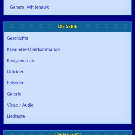
General Whitehawk
DIE SERIE
Geschichte
Kavallerie-Oberkommando
Königreich Jar
Outrider
Episoden
Galerie
Video / Audio
Liedtexte