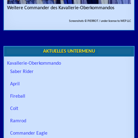
Weitere Commander des Kavallerie-Oberkommandos
Screenshots © PIERROT / under license to WEP LLC
AKTUELLES UNTERMENÜ
Kavallerie-Oberkommando
Saber Rider
April
Fireball
Colt
Ramrod
Commander Eagle