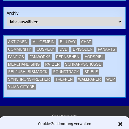
Archiv
AKTIONEN
ALLGEMEIN
BLU-RAY
CHAT
COMMUNITY
COSPLAY
DVD
EPISODEN
FANARTS
FANFICS
FANWORKS
FERNSEHEN
HÖRSPIEL
MERCHANDISING
PATZER
SCHNAPPSCHÜSSE
SEI JUSHI BISMARCK
SOUNDTRACK
SPIELE
SYNCHRONSPRECHER
TREFFEN
WALLPAPER
WEP
YUMA-CITY.DE
Über Yuma City
Cookie-Zustimmung verwalten