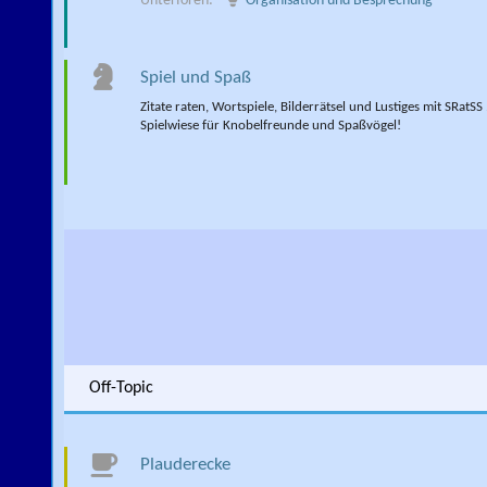
Unterforen:
Organisation und Besprechung
Spiel und Spaß
Zitate raten, Wortspiele, Bilderrätsel und Lustiges mit SRatSS ..
Spielwiese für Knobelfreunde und Spaßvögel!
Off-Topic
Plauderecke