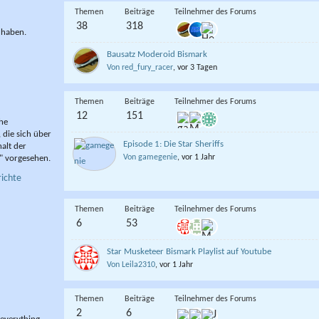
Themen
Beiträge
Teilnehmer des Forums
38
318
 haben.
Bausatz Moderoid Bismark
Von red_fury_racer
, vor 3 Tagen
Themen
Beiträge
Teilnehmer des Forums
12
151
he
die sich über
Episode 1: Die Star Sheriffs
alt der
Von gamegenie
, vor 1 Jahr
" vorgesehen.
richte
Themen
Beiträge
Teilnehmer des Forums
6
53
Star Musketeer Bismark Playlist auf Youtube
Von Leila2310
, vor 1 Jahr
Themen
Beiträge
Teilnehmer des Forums
2
6