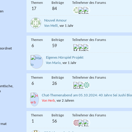
Themen
Beiträge
Teilnehmer des Forums
17
84
ben
Nouvel Amour
Von Melli
, vor 1 Jahr
Themen
Beiträge
Teilnehmer des Forums
6
59
geordnet
Eigenes Hörspiel Projekt
Von Mario
, vor 1 Jahr
Themen
Beiträge
Teilnehmer des Forums
6
26
mmtische,
n
Chat-Themenabend am 05.10.2024: 40 Jahre Sei Jushi Bi
Von Herb
, vor 2 Jahren
Themen
Beiträge
Teilnehmer des Forums
1
56
ormat