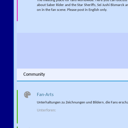
The meeting place for fans worldwide! Here you can discuss
about Saber Rider and the Star Sheriffs, Sei Jushi Bismarck 
on in the fan scene. Please post in English only.
Community
Fan-Arts
Unterhaltungen zu Zeichnungen und Bildern, die Fans ersch
Unterforen: