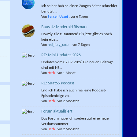
Ich selber hab so einen Zangen Seitenschneider
benutzt....
Von
Sensei_Usagi
,
vor 6 Tagen
Bausatz Moderoid Bismark
Howdy alle zusammen! Bis jetzt gibt es noch
kein eige...
Von
red_fury_racer
,
vor 7 Tagen
RE: Mini-Updates 2026
Updates vom 02.07.2026 Die neuen Beiträge
sind mit NE...
Von
Herb
,
vor 1 Monat
RE: SRatSS-Podcast
Endlich habe ich auch mal eine Podcast-
Episodenfolge vo...
Von
Herb
,
vor 2 Monaten
Forum aktualisiert
Das Forum habe ich soeben auf eine neue
Versionsnummer ...
Von
Herb
,
vor 2 Monaten