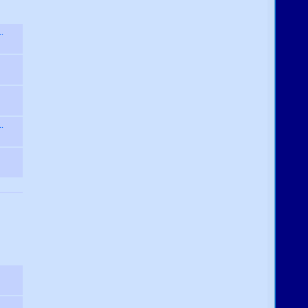
..
..