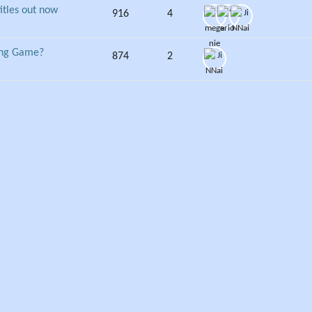
itles out now
916
4
ying Game?
874
2