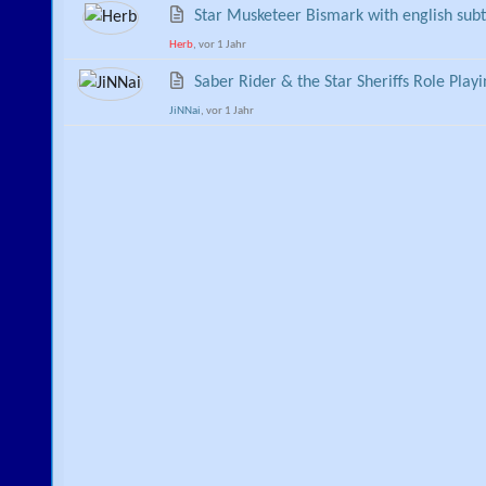
Star Musketeer Bismark with english subt
Herb
, vor 1 Jahr
Saber Rider & the Star Sheriffs Role Pla
JiNNai
, vor 1 Jahr