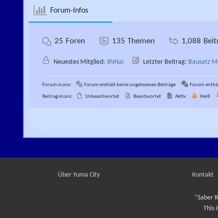
Forum-Infos
25
Foren
135
Themen
1,088
Beit
Neuestes Mitglied:
JiNNai
Letzter Beitrag:
Bausatz M
Forum-Icons:
Forum enthält keine ungelesenen Beiträge
Forum enthäl
Beitrag-Icons:
Unbeantwortet
Beantwortet
Aktiv
Heiß
Über Yuma City
Kontakt
"Saber R
This 