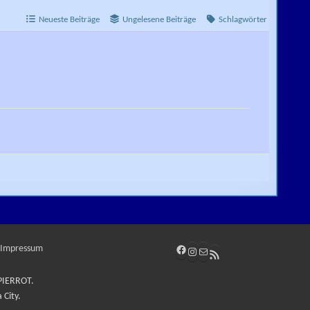
Neueste Beiträge
Ungelesene Beiträge
Schlagwörter
Facebook
Impressum
Instagram
E-Mail
RSS-Feed
 PIERROT.
 City.