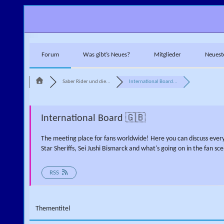
Skip to content
Forum
Was gibt’s Neues?
Mitglieder
Neuest
Saber Rider und die...
International Board...
International Board 🇬🇧
The meeting place for fans worldwide! Here you can discuss ever
Star Sheriffs, Sei Jushi Bismarck and what's going on in the fan sce
RSS
Thementitel