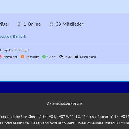
räge
1
Online
33
Mitglieder
oderoid Bismark
t ungelesene Beiträge
Angepinnt
Ungeprüft
Gelöst
Privat
Geschlossen
Datenschutzerklärung
ider and the Star Sheriffs" © 1984, 1987 WEP LLC. "Sei Jushi Bismarck" © 1984
is a private fan site. Design and textual content, unless otherwise stated, © Yuma