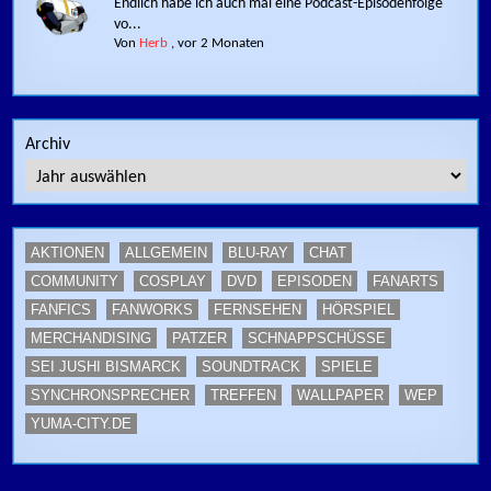
Endlich habe ich auch mal eine Podcast-Episodenfolge
vo...
Von
Herb
,
vor 2 Monaten
Archiv
AKTIONEN
ALLGEMEIN
BLU-RAY
CHAT
COMMUNITY
COSPLAY
DVD
EPISODEN
FANARTS
FANFICS
FANWORKS
FERNSEHEN
HÖRSPIEL
MERCHANDISING
PATZER
SCHNAPPSCHÜSSE
SEI JUSHI BISMARCK
SOUNDTRACK
SPIELE
SYNCHRONSPRECHER
TREFFEN
WALLPAPER
WEP
YUMA-CITY.DE