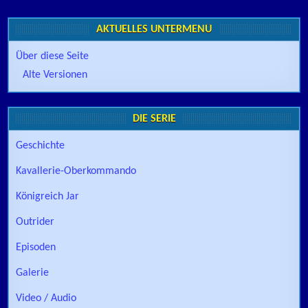
AKTUELLES UNTERMENÜ
Über diese Seite
Alte Versionen
DIE SERIE
Geschichte
Kavallerie-Oberkommando
Königreich Jar
Outrider
Episoden
Galerie
Video / Audio