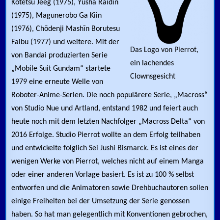
Kotetsu Jeeg (1975),
Y
ūsha Raidīn
(1975), Magunerobo Ga Kiin
(1976), Chōdenji Mashīn Borutesu
Faibu (1977) und weitere. Mit der
Das Logo von Pierrot,
von Bandai produzierten Serie
ein lachendes
„Mobile Suit Gundam“ startete
Clownsgesicht
1979 eine erneute Welle von
Roboter-Anime-Serien. Die noch populärere Serie, „Macross“
von Studio Nue und Artland, entstand 1982 und feiert auch
heute noch mit dem letzten Nachfolger „Macross Delta“ von
2016 Erfolge. Studio Pierrot wollte an dem Erfolg teilhaben
und entwickelte folglich Sei Jushi Bismarck. Es ist eines der
wenigen Werke von Pierrot, welches nicht auf einem Manga
oder einer anderen Vorlage basiert. Es ist zu 100 % selbst
entworfen und die Animatoren sowie Drehbuchautoren sollen
einige Freiheiten bei der Umsetzung der Serie genossen
haben. So hat man gelegentlich mit Konventionen gebrochen,