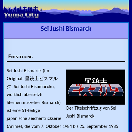
Skip to content
Sei Jushi Bismarck
Entstehung
Sei Jushi Bismarck (im
Original: 星銃士ビスマル
ク, Sei Jūshi Bisumaruku,
wörtlich übersetzt:
Sternenmusketier Bismarck)
Der Titelschriftzug von Sei
ist eine 51-teilige
Jushi Bismarck
japanische Zeichentrickserie
(Anime), die vom 7. Oktober 1984 bis 25. September 1985