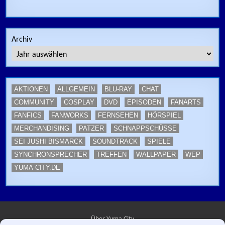
Archiv
AKTIONEN
ALLGEMEIN
BLU-RAY
CHAT
COMMUNITY
COSPLAY
DVD
EPISODEN
FANARTS
FANFICS
FANWORKS
FERNSEHEN
HÖRSPIEL
MERCHANDISING
PATZER
SCHNAPPSCHÜSSE
SEI JUSHI BISMARCK
SOUNDTRACK
SPIELE
SYNCHRONSPRECHER
TREFFEN
WALLPAPER
WEP
YUMA-CITY.DE
Über Yuma City