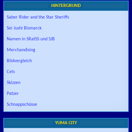
HINTERGRUND
Saber Rider and the Star Sheriffs
Sei Jushi Bismarck
Namen in SRatSS und SJB
Merchandising
Bildvergleich
Cels
Skizzen
Patzer
Schnappschüsse
YUMA CITY