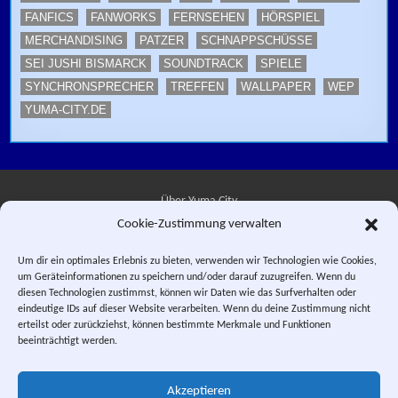
FANFICS
FANWORKS
FERNSEHEN
HÖRSPIEL
MERCHANDISING
PATZER
SCHNAPPSCHÜSSE
SEI JUSHI BISMARCK
SOUNDTRACK
SPIELE
SYNCHRONSPRECHER
TREFFEN
WALLPAPER
WEP
YUMA-CITY.DE
Über Yuma City
Cookie-Zustimmung verwalten
Kontakt
Um dir ein optimales Erlebnis zu bieten, verwenden wir Technologien wie Cookies,
um Geräteinformationen zu speichern und/oder darauf zuzugreifen. Wenn du
Datenschutzerklärung
diesen Technologien zustimmst, können wir Daten wie das Surfverhalten oder
eindeutige IDs auf dieser Website verarbeiten. Wenn du deine Zustimmung nicht
Impressum
erteilst oder zurückziehst, können bestimmte Merkmale und Funktionen
beeinträchtigt werden.
Facebook
Instagram
E-Mail
RSS-Feed
Akzeptieren