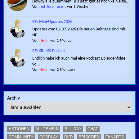
Howdy alle zusammen! Bis jetzt gibt es noch kein eige...
Von
red_fury_racer
,
vor 1 Woche
RE: Mini-Updates 2026
Updates vom 02.07.2026 Die neuen Beiträge sind mit
NE...
Von
Herb
,
vor 1 Monat
RE: SRatSS-Podcast
Endlich habe ich auch mal eine Podcast-Episodenfolge
vo...
Von
Herb
,
vor 2 Monaten
Archiv
AKTIONEN
ALLGEMEIN
BLU-RAY
CHAT
COMMUNITY
COSPLAY
DVD
EPISODEN
FANARTS