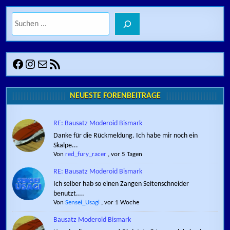
Suchen
Facebook
Instagram
E-Mail
RSS-Feed
NEUESTE FORENBEITRÄGE
RE: Bausatz Moderoid Bismark
Danke für die Rückmeldung. Ich habe mir noch ein
Skalpe...
Von
red_fury_racer
,
vor 5 Tagen
RE: Bausatz Moderoid Bismark
Ich selber hab so einen Zangen Seitenschneider
benutzt....
Von
Sensei_Usagi
,
vor 1 Woche
Bausatz Moderoid Bismark