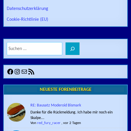
Datenschutzerklärung
Cookie-Richtlinie (EU)
Suchen
Facebook
Instagram
E-Mail
RSS-Feed
NEUESTE FORENBEITRÄGE
RE: Bausatz Moderoid Bismark
Danke für die Rückmeldung. Ich habe mir noch ein
Skalpe...
Von
red_fury_racer
,
vor 2 Tagen