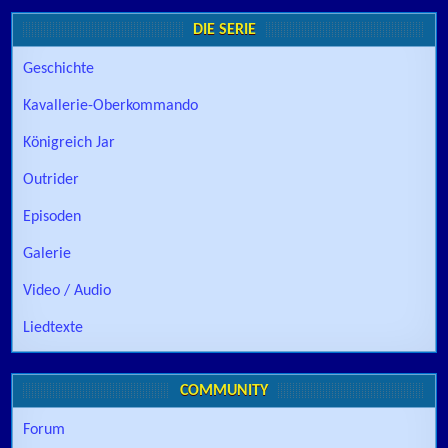
DIE SERIE
Geschichte
Kavallerie-Oberkommando
Königreich Jar
Outrider
Episoden
Galerie
Video / Audio
Liedtexte
COMMUNITY
Forum