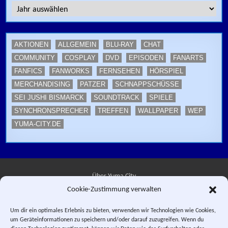
AKTIONEN
ALLGEMEIN
BLU-RAY
CHAT
COMMUNITY
COSPLAY
DVD
EPISODEN
FANARTS
FANFICS
FANWORKS
FERNSEHEN
HÖRSPIEL
MERCHANDISING
PATZER
SCHNAPPSCHÜSSE
SEI JUSHI BISMARCK
SOUNDTRACK
SPIELE
SYNCHRONSPRECHER
TREFFEN
WALLPAPER
WEP
YUMA-CITY.DE
Über Yuma City
Cookie-Zustimmung verwalten
Kontakt
Um dir ein optimales Erlebnis zu bieten, verwenden wir Technologien wie Cookies,
um Geräteinformationen zu speichern und/oder darauf zuzugreifen. Wenn du
Datenschutzerklärung