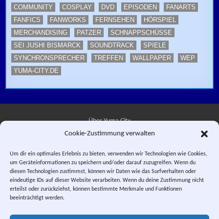
COMMUNITY
COSPLAY
DVD
EPISODEN
FANARTS
FANFICS
FANWORKS
FERNSEHEN
HÖRSPIEL
MERCHANDISING
PATZER
SCHNAPPSCHÜSSE
SEI JUSHI BISMARCK
SOUNDTRACK
SPIELE
SYNCHRONSPRECHER
TREFFEN
WALLPAPER
WEP
YUMA-CITY.DE
Über Yuma City
Cookie-Zustimmung verwalten
Kontakt
Um dir ein optimales Erlebnis zu bieten, verwenden wir Technologien wie Cookies,
um Geräteinformationen zu speichern und/oder darauf zuzugreifen. Wenn du
Datenschutzerklärung
diesen Technologien zustimmst, können wir Daten wie das Surfverhalten oder
eindeutige IDs auf dieser Website verarbeiten. Wenn du deine Zustimmung nicht
Impressum
erteilst oder zurückziehst, können bestimmte Merkmale und Funktionen
beeinträchtigt werden.
Facebook
Instagram
E-Mail
RSS-Feed