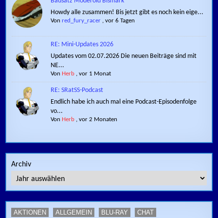
Bausatz Moderoid Bismark
Howdy alle zusammen! Bis jetzt gibt es noch kein eige...
Von
red_fury_racer
,
vor 6 Tagen
RE: Mini-Updates 2026
Updates vom 02.07.2026 Die neuen Beiträge sind mit
NE...
Von
Herb
,
vor 1 Monat
RE: SRatSS-Podcast
Endlich habe ich auch mal eine Podcast-Episodenfolge
vo...
Von
Herb
,
vor 2 Monaten
Archiv
AKTIONEN
ALLGEMEIN
BLU-RAY
CHAT