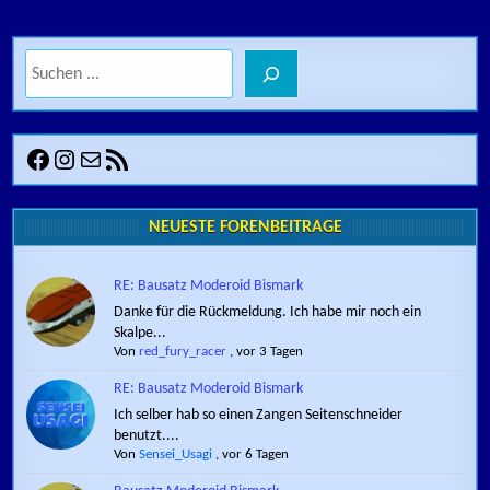
Suchen
Facebook
Instagram
E-Mail
RSS-Feed
NEUESTE FORENBEITRÄGE
RE: Bausatz Moderoid Bismark
Danke für die Rückmeldung. Ich habe mir noch ein
Skalpe...
Von
red_fury_racer
,
vor 3 Tagen
RE: Bausatz Moderoid Bismark
Ich selber hab so einen Zangen Seitenschneider
benutzt....
Von
Sensei_Usagi
,
vor 6 Tagen