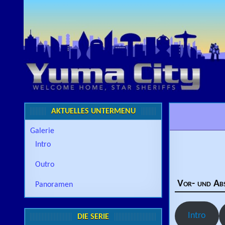
Skip to content
AKTUELLES UNTERMENÜ
Galerie
Intro
Outro
Vor- und Ab
Panoramen
Intro
DIE SERIE