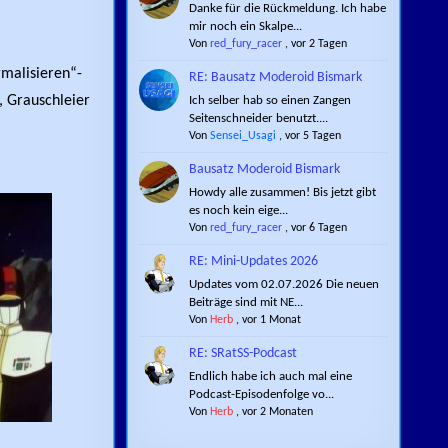
Danke für die Rückmeldung. Ich habe
mir noch ein Skalpe...
Von
red_fury_racer
,
vor 2 Tagen
malisieren“-
RE: Bausatz Moderoid Bismark
, Grauschleier
Ich selber hab so einen Zangen
Seitenschneider benutzt....
Von
Sensei_Usagi
,
vor 5 Tagen
Bausatz Moderoid Bismark
Howdy alle zusammen! Bis jetzt gibt
es noch kein eige...
Von
red_fury_racer
,
vor 6 Tagen
RE: Mini-Updates 2026
Updates vom 02.07.2026 Die neuen
Beiträge sind mit NE...
Von
Herb
,
vor 1 Monat
RE: SRatSS-Podcast
Endlich habe ich auch mal eine
Podcast-Episodenfolge vo...
Von
Herb
,
vor 2 Monaten