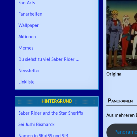
Fan-Arts
Fanarbeiten
Wallpaper
Aktionen
Memes
Du siehst zu viel Saber Rider …
Newsletter
Original
Linkliste
Panoramen
HINTERGRUND
Saber Rider and the Star Sheriffs
Aus mehreren B
Sei Jushi Bismarck
Panoram
Namen in SRatSS und SJB