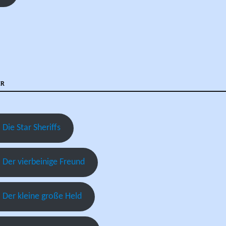
er
 Die Star Sheriffs
 Der vierbeinige Freund
 Der kleine große Held