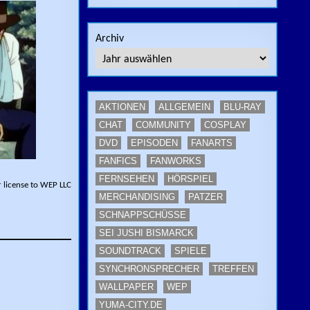
Archiv
AKTIONEN
ALLGEMEIN
BLU-RAY
CHAT
COMMUNITY
COSPLAY
DVD
EPISODEN
FANARTS
FANFICS
FANWORKS
FERNSEHEN
HÖRSPIEL
 license to WEP LLC
MERCHANDISING
PATZER
SCHNAPPSCHÜSSE
SEI JUSHI BISMARCK
SOUNDTRACK
SPIELE
SYNCHRONSPRECHER
TREFFEN
WALLPAPER
WEP
YUMA-CITY.DE