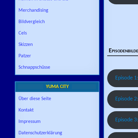
Merchandising
Bildvergleich
Cels
Skizzen
Episodenbild
Patzer
Schnappschüsse
Episode 1:
YUMA CITY
Episode 2:
Über diese Seite
Kontakt
Episode 3:
Impressum
Datenschutzerklärung