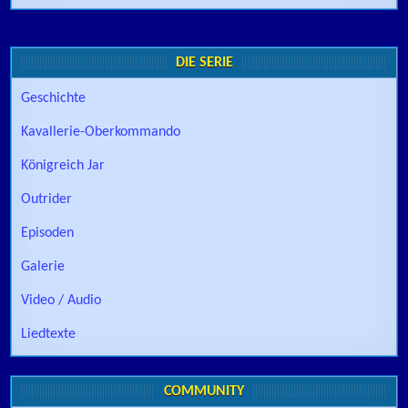
DIE SERIE
Geschichte
Kavallerie-Oberkommando
Königreich Jar
Outrider
Episoden
Galerie
Video / Audio
Liedtexte
COMMUNITY