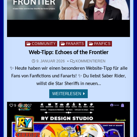
Posted in
COMMUNITY
FANARTS
FANFICS
Web-Tipp: Echoes of the Frontier
ZU WEB-TIPP: EC
9. JANUAR 2026
KOMMENTIEREN
✨ Heute haben wir einen besonderen Website-Tipp für alle
Fans von Fanfictions und Fanarts! ✨ Du liebst Saber Rider,
willst die Star Sheriffs in neuen…
WEITERLESEN
9
1007