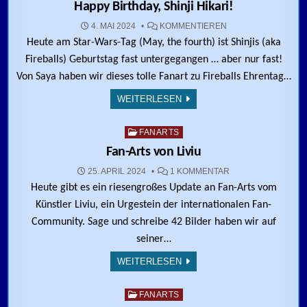
Happy Birthday, Shinji Hikari!
ZU HAPPY BIRTHDAY,
4. MAI 2024
KOMMENTIEREN
Heute am Star-Wars-Tag (May, the fourth) ist Shinjis (aka
Fireballs) Geburtstag fast untergegangen … aber nur fast!
Von Saya haben wir dieses tolle Fanart zu Fireballs Ehrentag…
WEITERLESEN
5
1241
Posted in
FANARTS
Fan-Arts von Liviu
ZU FAN-ARTS VON L
25. APRIL 2024
1 KOMMENTAR
Heute gibt es ein riesengroßes Update an Fan-Arts vom
Künstler Liviu, ein Urgestein der internationalen Fan-
Community. Sage und schreibe 42 Bilder haben wir auf
seiner…
WEITERLESEN
2
985
Posted in
FANARTS