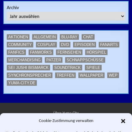
Archiv
AKTIONEN
ALLGEMEIN
BLU-RAY
CHAT
COMMUNITY
COSPLAY
DVD
EPISODEN
FANARTS
FANFICS
FANWORKS
FERNSEHEN
HÖRSPIEL
MERCHANDISING
PATZER
SCHNAPPSCHÜSSE
SEI JUSHI BISMARCK
SOUNDTRACK
SPIELE
SYNCHRONSPRECHER
TREFFEN
WALLPAPER
WEP
YUMA-CITY.DE
Über Yuma City
Cookie-Zustimmung verwalten
Kontakt