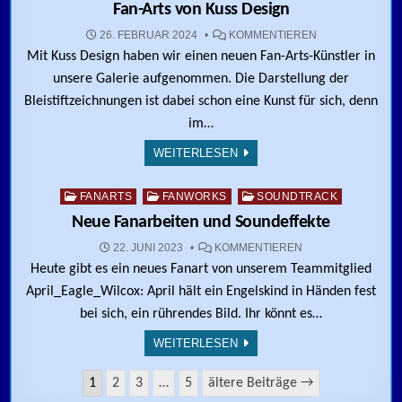
Fan-Arts von Kuss Design
ZU FAN-ARTS V
26. FEBRUAR 2024
KOMMENTIEREN
Mit Kuss Design haben wir einen neuen Fan-Arts-Künstler in
unsere Galerie aufgenommen. Die Darstellung der
Bleistiftzeichnungen ist dabei schon eine Kunst für sich, denn
im…
WEITERLESEN
5
1256
Posted in
FANARTS
FANWORKS
SOUNDTRACK
Neue Fanarbeiten und Soundeffekte
ZU NEUE FANARB
22. JUNI 2023
KOMMENTIEREN
Heute gibt es ein neues Fanart von unserem Teammitglied
April_Eagle_Wilcox: April hält ein Engelskind in Händen fest
bei sich, ein rührendes Bild. Ihr könnt es…
WEITERLESEN
Seitennummerierung der Beiträge
1
2
3
…
5
ältere Beiträge →