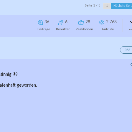
Seite 1 / 3
Nächste Sei
36
6
28
2,768
Beiträge
Benutzer
Reaktionen
Aufrufe
RSS
nsinnig 🤪
… laienhaft geworden.