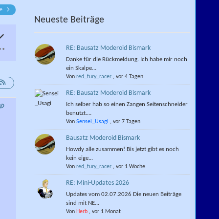
te
Neueste Beiträge
RE: Bausatz Moderoid Bismark
Danke für die Rückmeldung. Ich habe mir noch
ein Skalpe...
Von
red_fury_racer
,
vor 4 Tagen
RE: Bausatz Moderoid Bismark
Ich selber hab so einen Zangen Seitenschneider
benutzt....
Von
Sensei_Usagi
,
vor 7 Tagen
Bausatz Moderoid Bismark
Howdy alle zusammen! Bis jetzt gibt es noch
kein eige...
Von
red_fury_racer
,
vor 1 Woche
RE: Mini-Updates 2026
Updates vom 02.07.2026 Die neuen Beiträge
sind mit NE...
Von
Herb
,
vor 1 Monat