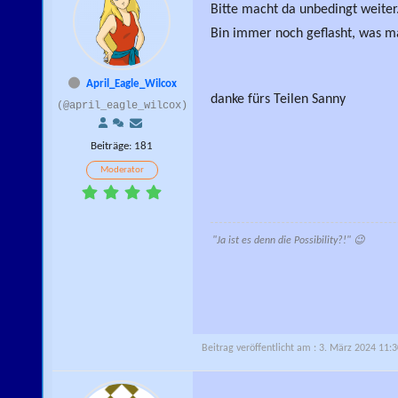
Bitte macht da unbedingt weiter.
Bin immer noch geflasht, was ma
April_Eagle_Wilcox
danke fürs Teilen Sanny
(@april_eagle_wilcox)
Beiträge: 181
Moderator
"Ja ist es denn die Possibility?!" 😉
Beitrag veröffentlicht am : 3. März 2024 11: