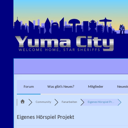
Skip to content
Forum
Was gibt’s Neues?
Mitglieder
Neuest
Community
Fanarbeiten
Eigenes Hörspiel Pr...
Eigenes Hörspiel Projekt