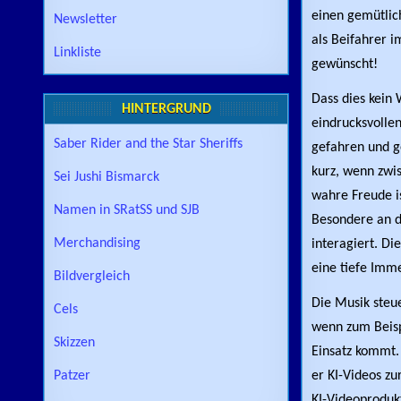
einen gemütlic
Newsletter
als Beifahrer 
Linkliste
gewünscht!
Dass dies kein
HINTERGRUND
eindrucksvolle
Saber Rider and the Star Sheriffs
gefahren und g
kurz, wenn zwi
Sei Jushi Bismarck
wahre Freude is
Namen in SRatSS und SJB
Besondere an de
Merchandising
interagiert. Di
eine tiefe Imme
Bildvergleich
Die Musik steue
Cels
wenn zum Beispi
Skizzen
Einsatz kommt. 
Patzer
er KI-Videos zu
KI-Videoproduk