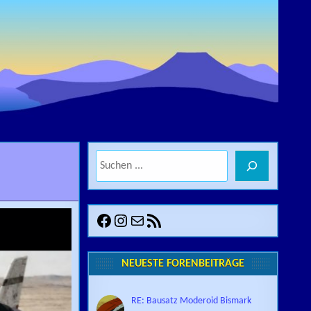
Suchen
SH LIGHTS
Facebook
Instagram
E-Mail
RSS-Feed
NEUESTE FORENBEITRÄGE
RE: Bausatz Moderoid Bismark