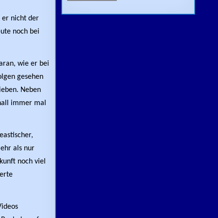
 er nicht der
eute noch bei
aran, wie er bei
olgen gesehen
lieben. Neben
hall immer mal
eastischer,
ehr als nur
kunft noch viel
erte
Videos