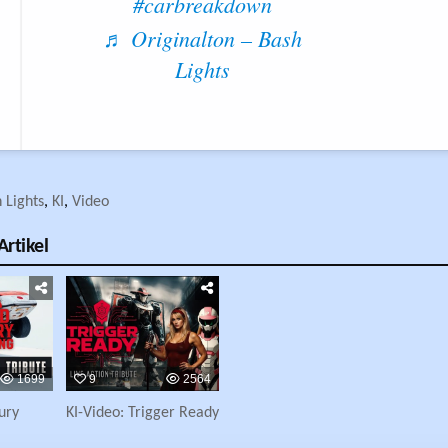
#carbreakdown
♬ Originalton – Bash
Lights
 Lights
,
KI
,
Video
rtikel
1699
9
2564
ury
KI-Video: Trigger Ready