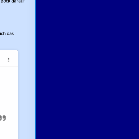
 Bock darauf
uch das