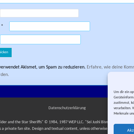
e
*
verwendet Akismet, um Spam zu reduzieren.
Erfahre, wie deine Ko
rden.
Um dir ein op
Geräteinforma
zustimmst, kö
Datenschutzerklärung
verarbeiten. 
Merkmale und
ider and the Star Sheriffs" © 1984, 1987 WEP LLC. "Sei Jushi Bismarck" © 1984
is a private fan site. Design and textual content, unless otherwise stated, © Yuma
Akz