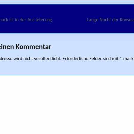
avigation
rk ist in der Auslieferung
Lange Nacht der Konsul
 einen Kommentar
resse wird nicht veröffentlicht.
Erforderliche Felder sind mit
*
marki