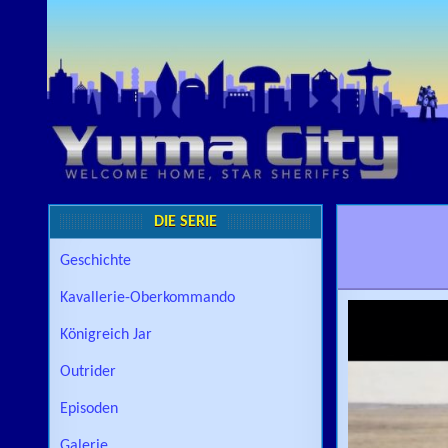
Skip to content
DIE SERIE
Geschichte
Kavallerie-Oberkommando
Königreich Jar
Outrider
Episoden
Galerie