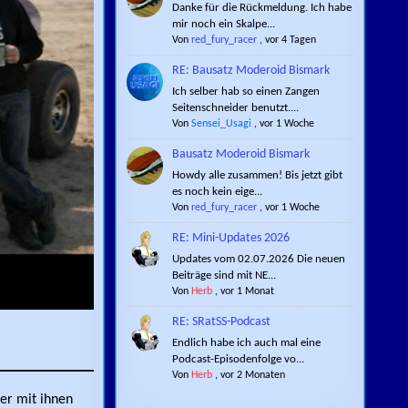
Danke für die Rückmeldung. Ich habe
mir noch ein Skalpe...
Von
red_fury_racer
,
vor 4 Tagen
RE: Bausatz Moderoid Bismark
Ich selber hab so einen Zangen
Seitenschneider benutzt....
Von
Sensei_Usagi
,
vor 1 Woche
Bausatz Moderoid Bismark
Howdy alle zusammen! Bis jetzt gibt
es noch kein eige...
Von
red_fury_racer
,
vor 1 Woche
RE: Mini-Updates 2026
Updates vom 02.07.2026 Die neuen
Beiträge sind mit NE...
Von
Herb
,
vor 1 Monat
RE: SRatSS-Podcast
Endlich habe ich auch mal eine
Podcast-Episodenfolge vo...
Von
Herb
,
vor 2 Monaten
er mit ihnen