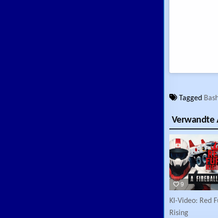
Tagged
Bash
Verwandte A
9
KI-Video: Red F
Rising