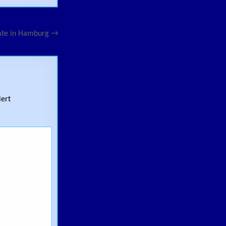
ate in Hamburg →
ert