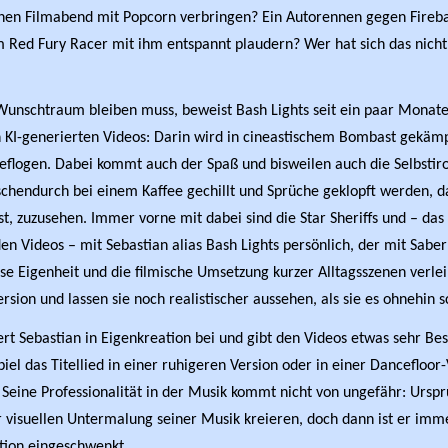
hen Filmabend mit Popcorn verbringen? Ein Autorennen gegen Fireba
im Red Fury Racer mit ihm entspannt plaudern? Wer hat sich das nich
 Wunschtraum bleiben muss, beweist Bash Lights seit ein paar Monate
n KI-generierten Videos: Darin wird in cineastischem Bombast gekäm
eflogen. Dabei kommt auch der Spaß und bisweilen auch die Selbstiro
schendurch bei einem Kaffee gechillt und Sprüche geklopft werden, da
t, zuzusehen. Immer vorne mit dabei sind die Star Sheriffs und – das 
n Videos – mit Sebastian alias Bash Lights persönlich, der mit Saber
ese Eigenheit und die filmische Umsetzung kurzer Alltagsszenen verle
rsion und lassen sie noch realistischer aussehen, als sie es ohnehin s
rt Sebastian in Eigenkreation bei und gibt den Videos etwas sehr Be
el das Titellied in einer ruhigeren Version oder in einer Dancefloor
Seine Professionalität in der Musik kommt nicht von ungefähr: Urspr
r visuellen Untermalung seiner Musik kreieren, doch dann ist er imm
tion eingeschwenkt.