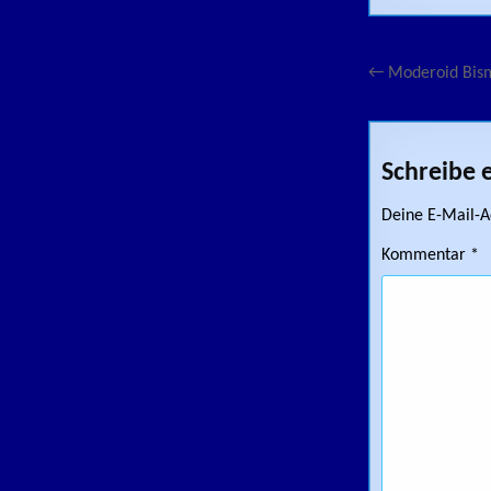
Beitragsn
← Moderoid Bisma
Schreibe
Deine E-Mail-Ad
Kommentar
*