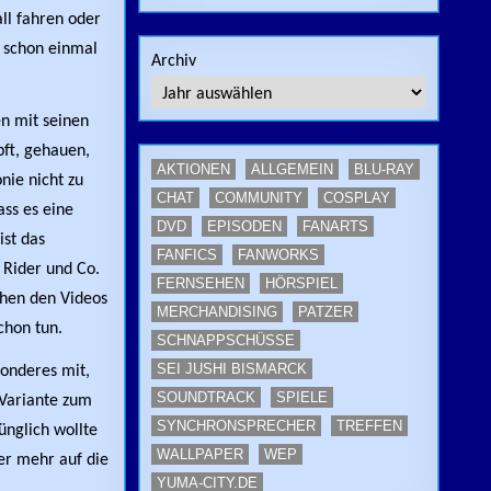
ll fahren oder
t schon einmal
Archiv
n mit seinen
pft, gehauen,
AKTIONEN
ALLGEMEIN
BLU-RAY
nie nicht zu
CHAT
COMMUNITY
COSPLAY
ss es eine
DVD
EPISODEN
FANARTS
ist das
FANFICS
FANWORKS
 Rider und Co.
FERNSEHEN
HÖRSPIEL
ihen den Videos
MERCHANDISING
PATZER
chon tun.
SCHNAPPSCHÜSSE
SEI JUSHI BISMARCK
sonderes mit,
SOUNDTRACK
SPIELE
-Variante zum
SYNCHRONSPRECHER
TREFFEN
ünglich wollte
WALLPAPER
WEP
er mehr auf die
YUMA-CITY.DE