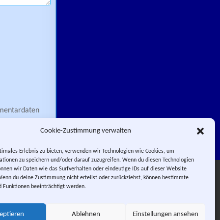
mmentardaten
Cookie-Zustimmung verwalten
timales Erlebnis zu bieten, verwenden wir Technologien wie Cookies, um
tionen zu speichern und/oder darauf zuzugreifen. Wenn du diesen Technologien
nnen wir Daten wie das Surfverhalten oder eindeutige IDs auf dieser Website
Facebook
Impressum
Wenn du deine Zustimmung nicht erteilst oder zurückziehst, können bestimmte
Instagram
E-Mail
RSS-Feed
 Funktionen beeinträchtigt werden.
 PIERROT.
 City.
eptieren
Ablehnen
Einstellungen ansehen