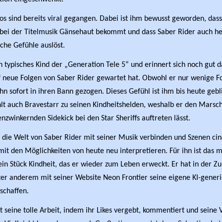
os sind bereits viral gegangen. Dabei ist ihm bewusst geworden, dass
er bei der Titelmusik Gänsehaut bekommt und dass Saber Rider auch h
sche Gefühle auslöst.
in typisches Kind der „Generation Tele 5“ und erinnert sich noch gut d
 neue Folgen von Saber Rider gewartet hat. Obwohl er nur wenige F
ihn sofort in ihren Bann gezogen. Dieses Gefühl ist ihm bis heute geb
hlt auch Bravestarr zu seinen Kindheitshelden, weshalb er den Marsc
nzwinkernden Sidekick bei den Star Sheriffs auftreten lässt.
l die Welt von Saber Rider mit seiner Musik verbinden und Szenen cin
mit den Möglichkeiten von heute neu interpretieren. Für ihn ist das m
 ein Stück Kindheit, das er wieder zum Leben erweckt. Er hat in der Zu
ter anderem mit seiner Website Neon Frontier seine eigene KI-generi
schaffen.
zt seine tolle Arbeit, indem ihr Likes vergebt, kommentiert und seine 