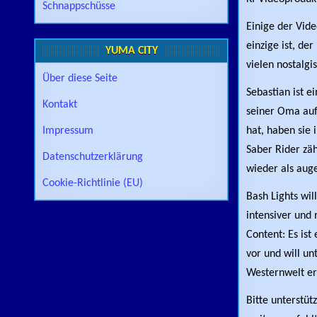
Schnappschüsse
Einige der Vide
einzige ist, d
YUMA CITY
vielen nostalgi
Über diese Seite
Sebastian ist e
Kontakt
seiner Oma auf
Impressum
hat, haben sie 
Saber Rider zä
Datenschutzerklärung
wieder als auge
Cookie-Richtlinie (EU)
Bash Lights wil
intensiver und 
Content: Es ist
vor und will un
Westernwelt er
Bitte unterstüt