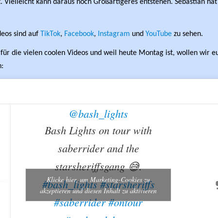
 Vielleicht kann daraus noch Großartigeres entstehen. Sebastian hat
deos sind auf
TikTok
,
Facebook
,
Instagram
und
YouTube
zu sehen.
 für die vielen coolen Videos und weil heute Montag ist, wollen wir e
n:
@bash_lights
Bash Lights on tour with
saberrider and the
starsheriffsgang 😅.
Klicke hier, um Marketing-Cookies zu
#bash_lights
#starsheriffs
akzeptieren und diesen Inhalt zu aktivieren
#saberrider
#ontour