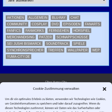
AKTIONEN
ALLGEMEIN
BLU-RAY
CHAT
COMMUNITY
COSPLAY
DVD
EPISODEN
FANARTS
FANFICS
FANWORKS
FERNSEHEN
HÖRSPIEL
MERCHANDISING
PATZER
SCHNAPPSCHÜSSE
SEI JUSHI BISMARCK
SOUNDTRACK
SPIELE
SYNCHRONSPRECHER
TREFFEN
WALLPAPER
WEP
YUMA-CITY.DE
Über Yuma City
Cookie-Zustimmung verwalten
Kontakt
Um dir ein optimales Erlebnis zu bieten, verwenden wir Technologien wie Cookies,
um Geräteinformationen zu speichern und/oder darauf zuzugreifen. Wenn du
Datenschutzerklärung
diesen Technologien zustimmst, können wir Daten wie das Surfverhalten oder