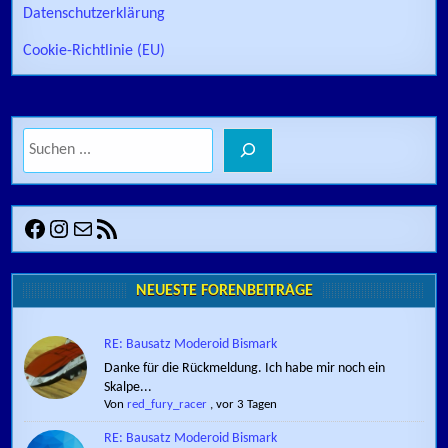
Datenschutzerklärung
Cookie-Richtlinie (EU)
Suchen
Facebook
Instagram
E-Mail
RSS-Feed
NEUESTE FORENBEITRÄGE
RE: Bausatz Moderoid Bismark
Danke für die Rückmeldung. Ich habe mir noch ein
Skalpe...
Von
red_fury_racer
,
vor 3 Tagen
RE: Bausatz Moderoid Bismark