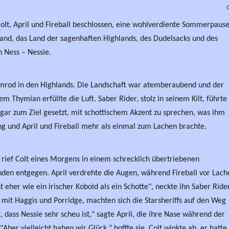
olt, April und Fireball beschlossen, eine wohlverdiente Sommerpaus
land, das Land der sagenhaften Highlands, des Dudelsacks und des
 Ness – Nessie.
Ramrod in den Highlands. Die Landschaft war atemberaubend und der
m Thymian erfüllte die Luft. Saber Rider, stolz in seinem Kilt, führte
ogar zum Ziel gesetzt, mit schottischem Akzent zu sprechen, was ihm
g und April und Fireball mehr als einmal zum Lachen brachte.
", rief Colt eines Morgens in einem schrecklich übertriebenen
nden entgegen. April verdrehte die Augen, während Fireball vor Lach
 eher wie ein irischer Kobold als ein Schotte", neckte ihn Saber Rider
mit Haggis und Porridge, machten sich die Starsheriffs auf den Weg
 dass Nessie sehr scheu ist," sagte April, die ihre Nase während der
 "Aber vielleicht haben wir Glück." hoffte sie. Colt winkte ab, er hatte