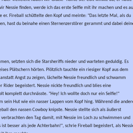
r Nessie finden, werde ich das erste Selfie mit ihr machen und es au
 er. Fireball schüttelte den Kopf und meinte: "Das letzte Mal, als du
chen, hast du beinahe einen Sternenzerstörer gerammt und dabei dein
n, setzten sich die Starsheriffs nieder und warteten geduldig. Es
leises Plätschern hörten. Plötzlich tauchte ein riesiger Kopf aus dem
 anstatt Angst zu zeigen, lächelte Nessie freundlich und schwamm
r Rider begeistert. Nessie nickte freundlich und blies eine
lt komplett durchnässte. "Hey! Ich wollte doch nur ein Selfie!"
m sein Hut wie ein nasser Lappen vom Kopf hing. Während die ander
ball den nassen Cowboy knipste. Nessie stellte sich als äußerst
ffs verbrachten den Tag damit, mit Nessie im Loch zu schwimmen und
ist besser als jede Achterbahn!", schrie Fireball begeistert, als Nessi