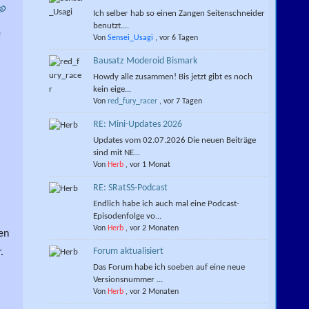
Ich selber hab so einen Zangen Seitenschneider
benutzt....
e
Von
Sensei_Usagi
,
vor 6 Tagen
Bausatz Moderoid Bismark
Howdy alle zusammen! Bis jetzt gibt es noch
kein eige...
Von
red_fury_racer
,
vor 7 Tagen
RE: Mini-Updates 2026
Updates vom 02.07.2026 Die neuen Beiträge
sind mit NE...
Von
Herb
,
vor 1 Monat
RE: SRatSS-Podcast
Endlich habe ich auch mal eine Podcast-
Episodenfolge vo...
Von
Herb
,
vor 2 Monaten
en
Forum aktualisiert
.
Das Forum habe ich soeben auf eine neue
Versionsnummer ...
Von
Herb
,
vor 2 Monaten