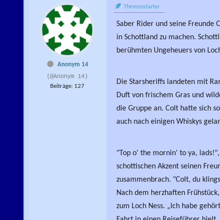
Themenstarter
Saber Rider und seine Freunde C
in Schottland zu machen. Schott
berühmten Ungeheuers von Loch
Anonym 14
(@Anonym 14)
Die Starsheriffs landeten mit 
Beiträge: 127
Duft von frischem Gras und wilde
die Gruppe an. Colt hatte sich s
auch nach einigen Whiskys gelan
"Top o' the mornin' to ya, lads!
schottischen Akzent seinen Freu
zusammenbrach. "Colt, du klingst
Nach dem herzhaften Frühstück, 
zum Loch Ness. „Ich habe gehört,
Fahrt in einen Reiseführer hielt.