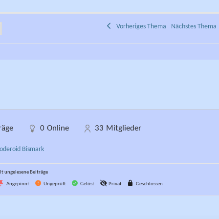
Vorheriges Thema
Nächstes Them
räge
0
Online
33
Mitglieder
oderoid Bismark
t ungelesene Beiträge
Angepinnt
Ungeprüft
Gelöst
Privat
Geschlossen