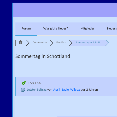
Skip to content
Forum
Was gibt’s Neues?
Mitglieder
Neuest
Community
Fan-Fics
Sommertag in Schott...
Sommertag in Schottland
FAN-FICS
Letzter Beitrag
von
April_Eagle_Wilcox
vor 2 Jahren