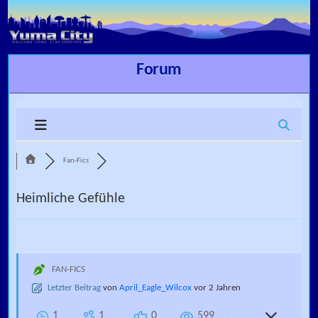
Skip to content
Forum
Fan-Fics
Heimliche Gefühle
FAN-FICS
Letzter Beitrag
von
April_Eagle_Wilcox
vor 2 Jahren
1
1
0
599