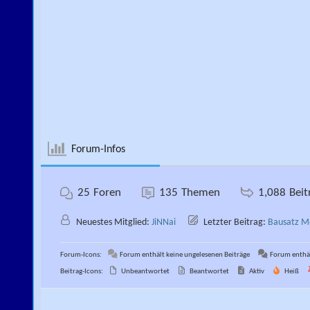
Forum-Infos
25
Foren
135
Themen
1,088
Beit
Neuestes Mitglied:
JiNNai
Letzter Beitrag:
Bausatz M
Forum-Icons:
Forum enthält keine ungelesenen Beiträge
Forum enthäl
Beitrag-Icons:
Unbeantwortet
Beantwortet
Aktiv
Heiß