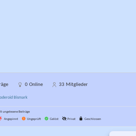
räge
0
Online
33
Mitglieder
oderoid Bismark
t ungelesene Beiträge
Angepinnt
Ungeprüft
Gelöst
Privat
Geschlossen