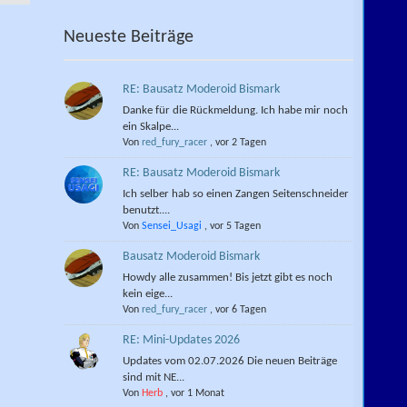
Neueste Beiträge
RE: Bausatz Moderoid Bismark
Danke für die Rückmeldung. Ich habe mir noch
ein Skalpe...
Von
red_fury_racer
,
vor 2 Tagen
RE: Bausatz Moderoid Bismark
Ich selber hab so einen Zangen Seitenschneider
benutzt....
Von
Sensei_Usagi
,
vor 5 Tagen
Bausatz Moderoid Bismark
Howdy alle zusammen! Bis jetzt gibt es noch
kein eige...
Von
red_fury_racer
,
vor 6 Tagen
RE: Mini-Updates 2026
Updates vom 02.07.2026 Die neuen Beiträge
sind mit NE...
Von
Herb
,
vor 1 Monat