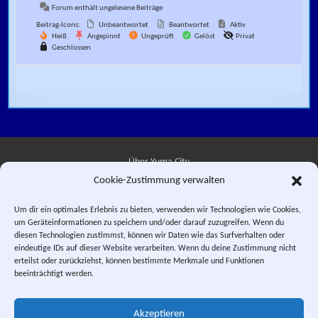
Forum enthält ungelesene Beiträge
Beitrag-Icons:
Unbeantwortet
Beantwortet
Aktiv
Heiß
Angepinnt
Ungeprüft
Gelöst
Privat
Geschlossen
Über Yuma City
Cookie-Zustimmung verwalten
Kontakt
Um dir ein optimales Erlebnis zu bieten, verwenden wir Technologien wie Cookies,
um Geräteinformationen zu speichern und/oder darauf zuzugreifen. Wenn du
Datenschutzerklärung
diesen Technologien zustimmst, können wir Daten wie das Surfverhalten oder
eindeutige IDs auf dieser Website verarbeiten. Wenn du deine Zustimmung nicht
Impressum
erteilst oder zurückziehst, können bestimmte Merkmale und Funktionen
beeinträchtigt werden.
Facebook
Instagram
E-Mail
RSS-Feed
Akzeptieren