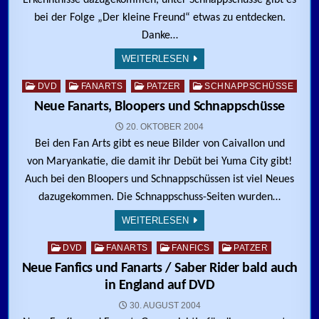
Erkenntnisse dazugekommen, unter Schnappschüsse gibt es
bei der Folge „Der kleine Freund“ etwas zu entdecken.
Danke…
WEITERLESEN
Posted in
DVD
FANARTS
PATZER
SCHNAPPSCHÜSSE
Neue Fanarts, Bloopers und Schnappschüsse
20. OKTOBER 2004
Bei den Fan Arts gibt es neue Bilder von Caivallon und
von Maryankatie, die damit ihr Debüt bei Yuma City gibt!
Auch bei den Bloopers und Schnappschüssen ist viel Neues
dazugekommen. Die Schnappschuss-Seiten wurden…
WEITERLESEN
Posted in
DVD
FANARTS
FANFICS
PATZER
Neue Fanfics und Fanarts / Saber Rider bald auch
in England auf DVD
30. AUGUST 2004