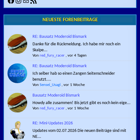
Facebook
Instagram
E-Mail
RSS-Feed
NEUESTE FORENBEITRÄGE
RE: Bausatz Moderoid Bismark
Danke für die Rückmeldung. Ich habe mir noch ein
Skalpe...
Von
red_fury_racer
,
vor 4 Tagen
RE: Bausatz Moderoid Bismark
Ich selber hab so einen Zangen Seitenschneider
benutzt....
Von
Sensei_Usagi
,
vor 1 Woche
Bausatz Moderoid Bismark
Howdy alle zusammen! Bis jetzt gibt es noch kein eige...
Von
red_fury_racer
,
vor 1 Woche
RE: Mini-Updates 2026
Updates vom 02.07.2026 Die neuen Beiträge sind mit
NE...