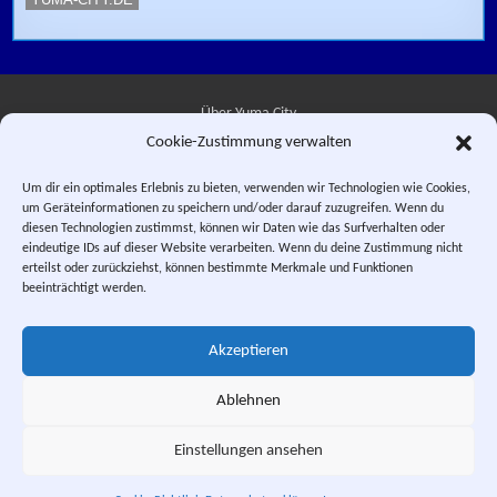
Über Yuma City
Cookie-Zustimmung verwalten
Kontakt
Um dir ein optimales Erlebnis zu bieten, verwenden wir Technologien wie Cookies,
um Geräteinformationen zu speichern und/oder darauf zuzugreifen. Wenn du
Datenschutzerklärung
diesen Technologien zustimmst, können wir Daten wie das Surfverhalten oder
eindeutige IDs auf dieser Website verarbeiten. Wenn du deine Zustimmung nicht
Impressum
erteilst oder zurückziehst, können bestimmte Merkmale und Funktionen
beeinträchtigt werden.
Facebook
Instagram
E-Mail
RSS-Feed
Akzeptieren
"Saber Rider and the Star Sheriffs" © 1984, 1987 WEP LLC. "Sei Jushi
Bismarck" © 1984 PIERROT.
Ablehnen
This is a private fan site. Design and textual content, unless otherwise
stated, © Yuma City.
Einstellungen ansehen
Scrol