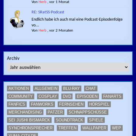
Von
Herb
,
vor 1 Monat
RE: SRatSS-Podcast
Endlich habe ich auch mal eine Podcast-Episodenfolge
vo...
Von
Herb
,
vor 2 Monaten
Archiv
AKTIONEN
ALLGEMEIN
BLU-RAY
CHAT
COMMUNITY
COSPLAY
DVD
EPISODEN
FANARTS
FANFICS
FANWORKS
FERNSEHEN
HÖRSPIEL
MERCHANDISING
PATZER
SCHNAPPSCHÜSSE
SEI JUSHI BISMARCK
SOUNDTRACK
SPIELE
SYNCHRONSPRECHER
TREFFEN
WALLPAPER
WEP
YUMA-CITY.DE