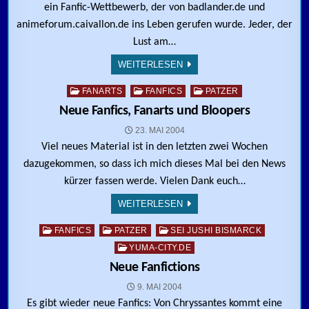
ein Fanfic-Wettbewerb, der von badlander.de und
animeforum.caivallon.de ins Leben gerufen wurde. Jeder, der
Lust am…
WEITERLESEN
Posted in
FANARTS
FANFICS
PATZER
Neue Fanfics, Fanarts und Bloopers
23. MAI 2004
Viel neues Material ist in den letzten zwei Wochen
dazugekommen, so dass ich mich dieses Mal bei den News
kürzer fassen werde. Vielen Dank euch…
WEITERLESEN
Posted in
FANFICS
PATZER
SEI JUSHI BISMARCK
YUMA-CITY.DE
Neue Fanfictions
9. MAI 2004
Es gibt wieder neue Fanfics: Von Chryssantes kommt eine