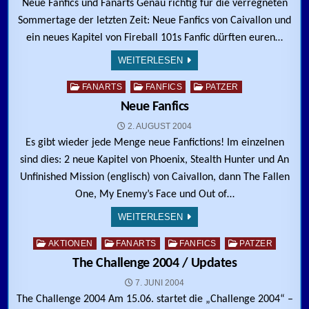
Neue Fanfics und Fanarts Genau richtig für die verregneten
Sommertage der letzten Zeit: Neue Fanfics von Caivallon und
ein neues Kapitel von Fireball 101s Fanfic dürften euren…
WEITERLESEN
Posted in
FANARTS
FANFICS
PATZER
Neue Fanfics
2. AUGUST 2004
Es gibt wieder jede Menge neue Fanfictions! Im einzelnen
sind dies: 2 neue Kapitel von Phoenix, Stealth Hunter und An
Unfinished Mission (englisch) von Caivallon, dann The Fallen
One, My Enemy’s Face und Out of…
WEITERLESEN
Posted in
AKTIONEN
FANARTS
FANFICS
PATZER
The Challenge 2004 / Updates
7. JUNI 2004
The Challenge 2004 Am 15.06. startet die „Challenge 2004“ –