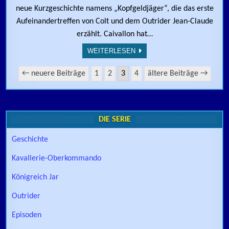
neue Kurzgeschichte namens „Kopfgeldjäger“, die das erste
Aufeinandertreffen von Colt und dem Outrider Jean-Claude
erzählt. Caivallon hat…
WEITERLESEN
Seitennummerierung der Beiträge
← neuere Beiträge
1
2
3
4
ältere Beiträge →
DIE SERIE
Geschichte
Kavallerie-Oberkommando
Königreich Jar
Outrider
Episoden