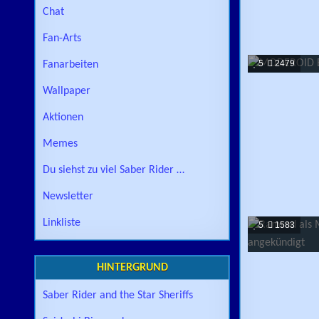
Chat
Fan-Arts
5
2479
Fanarbeiten
Wallpaper
Aktionen
Memes
Du siehst zu viel Saber Rider …
Newsletter
Linkliste
5
1583
HINTERGRUND
Saber Rider and the Star Sheriffs