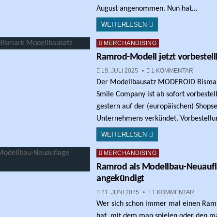
August angenommen. Nun hat…
WEITERLESEN
Posted in
MERCHANDISING
Ramrod-Modell jetzt vorbestell
ZU RAM
19. JULI 2025
1 KOMMENTAR
Der Modellbausatz MODEROID Bisma
Smile Company ist ab sofort vorbeste
gestern auf der (europäischen) Shopse
Unternehmens verkündet. Vorbestellu
WEITERLESEN
Posted in
MERCHANDISING
Ramrod als Modellbau-Neuauf
angekündigt
ZU RAM
21. JUNI 2025
1 KOMMENTAR
Wer sich schon immer mal einen Ram
hat, mit dem man spielen oder den ma