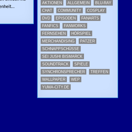
AKTIONEN
ALLGEMEIN
BLU-RAY
genheit…
CHAT
COMMUNITY
COSPLAY
DVD
EPISODEN
FANARTS
FANFICS
FANWORKS
FERNSEHEN
HÖRSPIEL
MERCHANDISING
PATZER
SCHNAPPSCHÜSSE
SEI JUSHI BISMARCK
SOUNDTRACK
SPIELE
SYNCHRONSPRECHER
TREFFEN
WALLPAPER
WEP
YUMA-CITY.DE