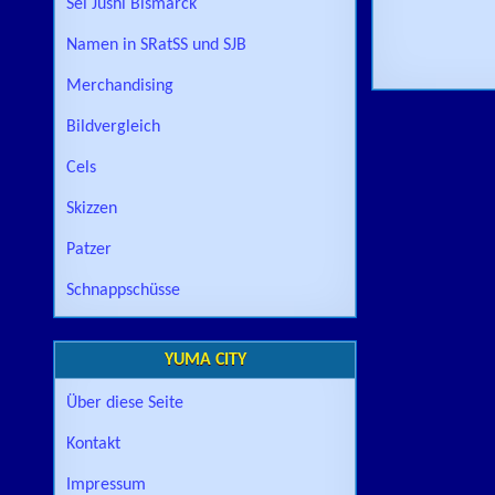
Sei Jushi Bismarck
Namen in SRatSS und SJB
Merchandising
Bildvergleich
Cels
Skizzen
Patzer
Schnappschüsse
YUMA CITY
Über diese Seite
Kontakt
Impressum