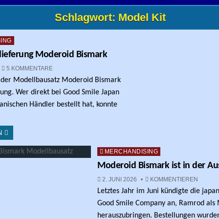
Schlagwort:
Model Kit
ING
lieferung Moderoid Bismark
ZU UPDATE: AUSLIEFERUNG MODEROID BISMARK
5 KOMMENTARE
st der Modellbausatz Moderoid Bismark
rung. Wer direkt bei Good Smile Japan
nischen Händler bestellt hat, konnte
N
Posted in
MERCHANDISING
Moderoid Bismark ist in der Au
ZU MOD
2. JUNI 2026
KOMMENTIEREN
Letztes Jahr im Juni kündigte die japa
Good Smile Company an, Ramrod als 
herauszubringen. Bestellungen wurde