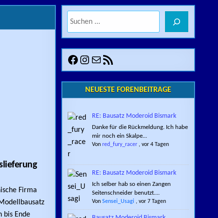
Suchen
Facebook
Instagram
E-Mail
RSS-Feed
NEUESTE FORENBEITRÄGE
RE: Bausatz Moderoid Bismark
Danke für die Rückmeldung. Ich habe
mir noch ein Skalpe...
Von
red_fury_racer
,
vor 4 Tagen
slieferung
RE: Bausatz Moderoid Bismark
EROID BISMARK IST IN DER AUSLIEFERUNG
Ich selber hab so einen Zangen
nische Firma
Seitenschneider benutzt....
Modellbausatz
Von
Sensei_Usagi
,
vor 7 Tagen
n bis Ende
Bausatz Moderoid Bismark