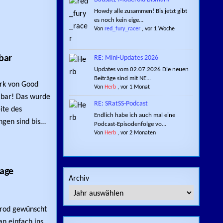
Howdy alle zusammen! Bis jetzt gibt
es noch kein eige...
Von
red_fury_racer
,
vor 1 Woche
bar
RE: Mini-Updates 2026
Updates vom 02.07.2026 Die neuen
ROD-MODELL JETZT VORBESTELLBAR
Beiträge sind mit NE...
rk von Good
Von
Herb
,
vor 1 Monat
llbar! Das wurde
RE: SRatSS-Podcast
ite des
Endlich habe ich auch mal eine
ngen sind bis…
Podcast-Episodenfolge vo...
Von
Herb
,
vor 2 Monaten
lage
Archiv
ROD ALS MODELLBAU-NEUAUFLAGE ANGEKÜNDIGT
rod gewünscht
n einfach ins