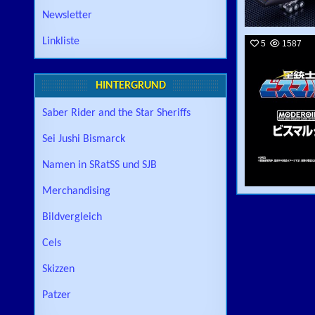
Newsletter
Linkliste
5
1587
HINTERGRUND
Saber Rider and the Star Sheriffs
Sei Jushi Bismarck
Namen in SRatSS und SJB
Merchandising
Bildvergleich
Cels
Skizzen
Patzer