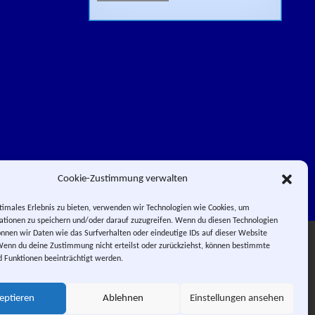
Cookie-Zustimmung verwalten
timales Erlebnis zu bieten, verwenden wir Technologien wie Cookies, um
tionen zu speichern und/oder darauf zuzugreifen. Wenn du diesen Technologien
nnen wir Daten wie das Surfverhalten oder eindeutige IDs auf dieser Website
Facebook
Impressum
Wenn du deine Zustimmung nicht erteilst oder zurückziehst, können bestimmte
Instagram
E-Mail
RSS-Feed
 Funktionen beeinträchtigt werden.
 PIERROT.
 City.
eptieren
Ablehnen
Einstellungen ansehen