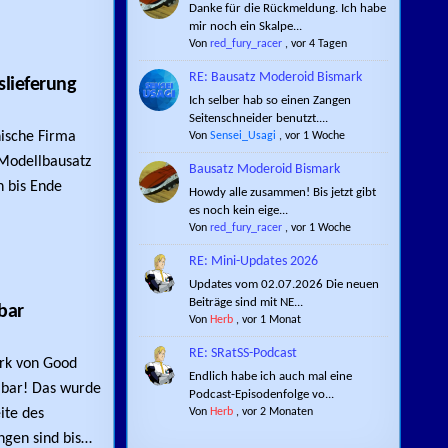
Danke für die Rückmeldung. Ich habe
mir noch ein Skalpe...
Von
red_fury_racer
,
vor 4 Tagen
RE: Bausatz Moderoid Bismark
slieferung
Ich selber hab so einen Zangen
ODEROID BISMARK IST IN DER AUSLIEFERUNG
Seitenschneider benutzt....
nische Firma
Von
Sensei_Usagi
,
vor 1 Woche
Modellbausatz
Bausatz Moderoid Bismark
n bis Ende
Howdy alle zusammen! Bis jetzt gibt
es noch kein eige...
Von
red_fury_racer
,
vor 1 Woche
RE: Mini-Updates 2026
Updates vom 02.07.2026 Die neuen
Beiträge sind mit NE...
bar
Von
Herb
,
vor 1 Monat
AMROD-MODELL JETZT VORBESTELLBAR
RE: SRatSS-Podcast
rk von Good
Endlich habe ich auch mal eine
llbar! Das wurde
Podcast-Episodenfolge vo...
Von
Herb
,
vor 2 Monaten
ite des
ngen sind bis…