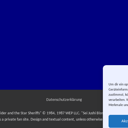
Um dir ein op
Geräteinforma
zustimmst, kö
Datenschutzerklärung
verarbeiten. 
Merkmale und
ider and the Star Sheriffs" © 1984, 1987 WEP LLC. "Sei Jushi Bismarck" © 1984
is a private fan site. Design and textual content, unless otherwise stated, © Yuma
Akz