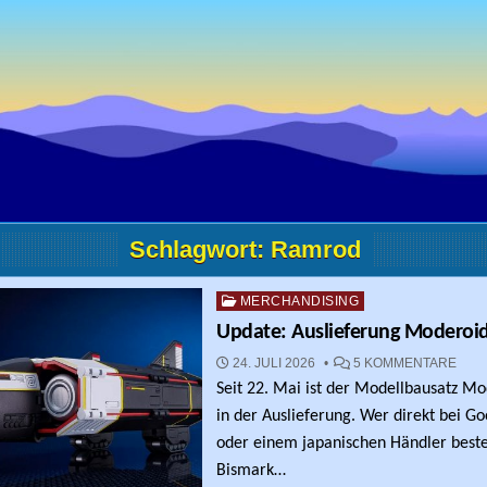
Schlagwort:
Ramrod
Posted in
MERCHANDISING
Update: Auslieferung Moderoi
ZU 
24. JULI 2026
5 KOMMENTARE
Seit 22. Mai ist der Modellbausatz M
in der Auslieferung. Wer direkt bei G
oder einem japanischen Händler bestel
Bismark…