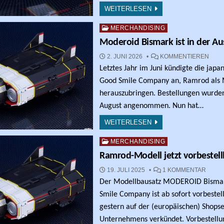
WEITERLESEN
Posted in
MERCHANDISING
Moderoid Bismark ist in der Au
ZU M
2. JUNI 2026
KOMMENTIEREN
Letztes Jahr im Juni kündigte die japa
Good Smile Company an, Ramrod als 
herauszubringen. Bestellungen wurde
August angenommen. Nun hat…
WEITERLESEN
Posted in
MERCHANDISING
Ramrod-Modell jetzt vorbestell
ZU R
19. JULI 2025
1 KOMMENTAR
Der Modellbausatz MODEROID Bisma
Smile Company ist ab sofort vorbeste
gestern auf der (europäischen) Shopse
Unternehmens verkündet. Vorbestellu