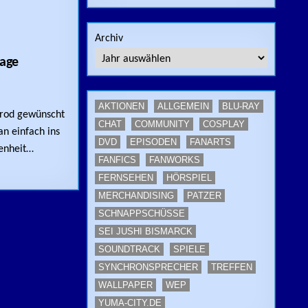
Archiv
lage
AMROD ALS MODELLBAU-NEUAUFLAGE ANGEKÜNDIGT
AKTIONEN
ALLGEMEIN
BLU-RAY
rod gewünscht
CHAT
COMMUNITY
COSPLAY
n einfach ins
DVD
EPISODEN
FANARTS
genheit…
FANFICS
FANWORKS
FERNSEHEN
HÖRSPIEL
MERCHANDISING
PATZER
SCHNAPPSCHÜSSE
SEI JUSHI BISMARCK
SOUNDTRACK
SPIELE
SYNCHRONSPRECHER
TREFFEN
WALLPAPER
WEP
YUMA-CITY.DE