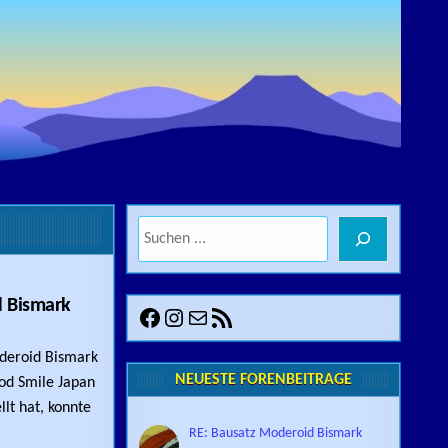
Suchen
d Bismark
Facebook
Instagram
E-Mail
RSS-Feed
UPDATE: AUSLIEFERUNG MODEROID BISMARK
oderoid Bismark
NEUESTE FORENBEITRÄGE
ood Smile Japan
lt hat, konnte
RE: Bausatz Moderoid Bismark