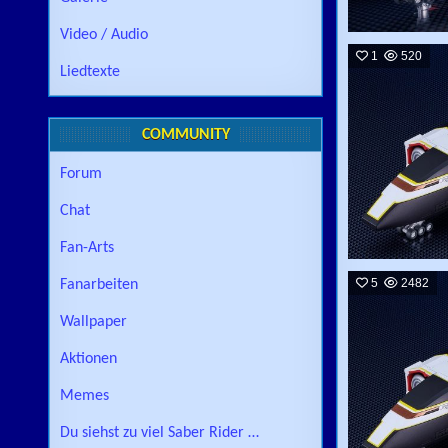
Video / Audio
1
520
Liedtexte
COMMUNITY
Forum
Chat
Fan-Arts
5
2482
Fanarbeiten
Wallpaper
Aktionen
Memes
Du siehst zu viel Saber Rider …