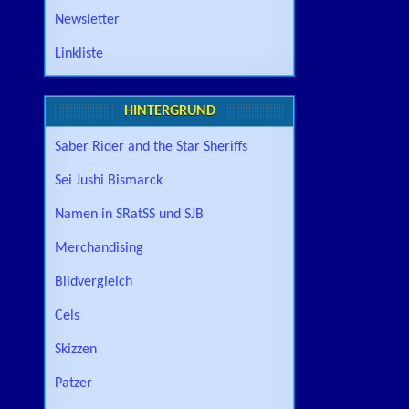
Newsletter
Linkliste
HINTERGRUND
Saber Rider and the Star Sheriffs
Sei Jushi Bismarck
Namen in SRatSS und SJB
Merchandising
Bildvergleich
Cels
Skizzen
Patzer