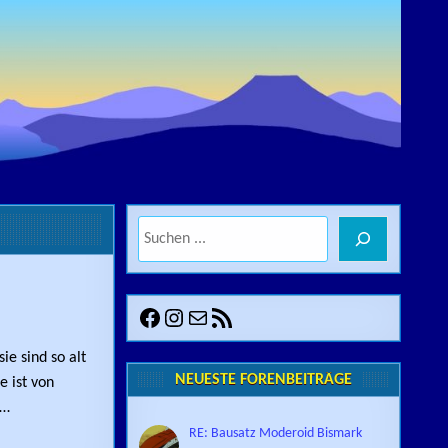
Suchen
Facebook
Instagram
E-Mail
RSS-Feed
STICKER FÜR MESSENGER + CO.
sie sind so alt
NEUESTE FORENBEITRÄGE
e ist von
n…
RE: Bausatz Moderoid Bismark