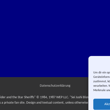
Um dir ein op
Geräteinforma
zustimmst, kö
Datenschutzerklärung
verarbeiten. 
Merkmale und
ider and the Star Sheriffs" © 1984, 1987 WEP LLC. "Sei Jushi Bismarck" © 1984
is a private fan site. Design and textual content, unless otherwise stated, © Yuma
Akz