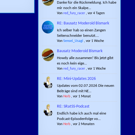
Danke für die Rückmeldung. Ich habe
mir noch ein Skalpe...
Von
red_fury_racer
,
vor 4 Tagen
RE: Bausatz Moderoid Bismark
Ich selber hab so einen Zangen
Seitenschneider benutzt....
Von
Sensei_Usagi
,
vor 1 Woche
Bausatz Moderoid Bismark
Howdy alle zusammen! Bis jetzt gibt
es noch kein eige...
Von
red_fury_racer
,
vor 1 Woche
RE: Mini-Updates 2026
Updates vom 02.07.2026 Die neuen
Beiträge sind mit NE...
Von
Herb
,
vor 1 Monat
RE: SRatSS-Podcast
Endlich habe ich auch mal eine
Podcast-Episodenfolge vo...
Von
Herb
,
vor 2 Monaten