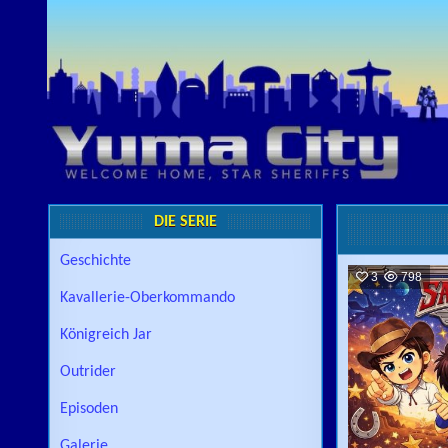
Skip to content
DIE SERIE
Geschichte
3
798
Kavallerie-Oberkommando
Königreich Jar
Outrider
Episoden
Galerie