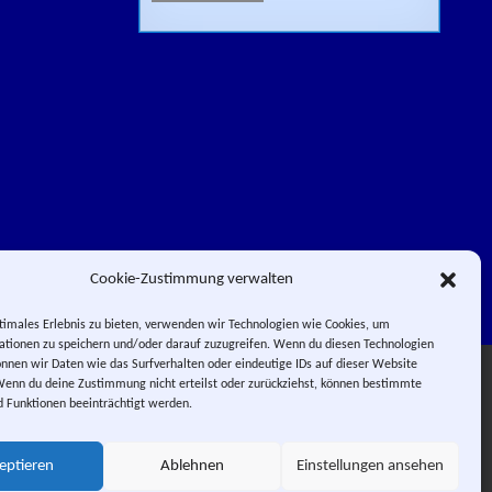
Cookie-Zustimmung verwalten
timales Erlebnis zu bieten, verwenden wir Technologien wie Cookies, um
tionen zu speichern und/oder darauf zuzugreifen. Wenn du diesen Technologien
nnen wir Daten wie das Surfverhalten oder eindeutige IDs auf dieser Website
Facebook
Impressum
Wenn du deine Zustimmung nicht erteilst oder zurückziehst, können bestimmte
Instagram
E-Mail
RSS-Feed
 Funktionen beeinträchtigt werden.
 PIERROT.
 City.
eptieren
Ablehnen
Einstellungen ansehen