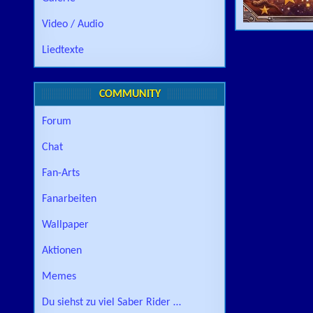
Video / Audio
Liedtexte
COMMUNITY
Forum
Chat
Fan-Arts
Fanarbeiten
Wallpaper
Aktionen
Memes
Du siehst zu viel Saber Rider …