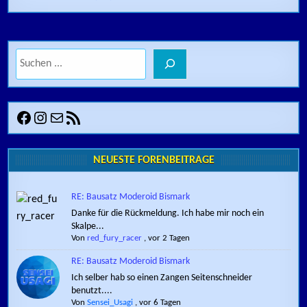
Suchen
Facebook
Instagram
E-Mail
RSS-Feed
NEUESTE FORENBEITRÄGE
RE: Bausatz Moderoid Bismark
Danke für die Rückmeldung. Ich habe mir noch ein
Skalpe...
Von
red_fury_racer
,
vor 2 Tagen
RE: Bausatz Moderoid Bismark
Ich selber hab so einen Zangen Seitenschneider
benutzt....
Von
Sensei_Usagi
,
vor 6 Tagen