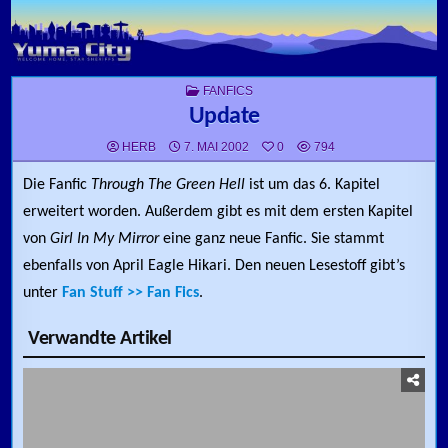
Skip to content
POSTED IN
FANFICS
Update
HERB
7. MAI 2002
0
794
Die Fanfic
Through The Green Hell
ist um das 6. Kapitel
erweitert worden. Außerdem gibt es mit dem ersten Kapitel
von
Girl In My Mirror
eine ganz neue Fanfic. Sie stammt
ebenfalls von April Eagle Hikari. Den neuen Lesestoff gibt’s
unter
Fan Stuff >> Fan Fics
.
Verwandte Artikel