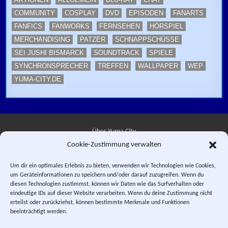
COMMUNITY
COSPLAY
DVD
EPISODEN
FANARTS
FANFICS
FANWORKS
FERNSEHEN
HÖRSPIEL
MERCHANDISING
PATZER
SCHNAPPSCHÜSSE
SEI JUSHI BISMARCK
SOUNDTRACK
SPIELE
SYNCHRONSPRECHER
TREFFEN
WALLPAPER
WEP
YUMA-CITY.DE
Über Yuma City
Cookie-Zustimmung verwalten
Kontakt
Um dir ein optimales Erlebnis zu bieten, verwenden wir Technologien wie Cookies,
um Geräteinformationen zu speichern und/oder darauf zuzugreifen. Wenn du
Datenschutzerklärung
diesen Technologien zustimmst, können wir Daten wie das Surfverhalten oder
eindeutige IDs auf dieser Website verarbeiten. Wenn du deine Zustimmung nicht
Impressum
erteilst oder zurückziehst, können bestimmte Merkmale und Funktionen
beeinträchtigt werden.
Facebook