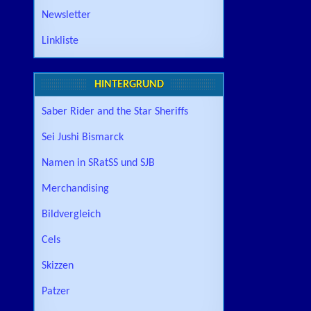
Newsletter
Linkliste
HINTERGRUND
Saber Rider and the Star Sheriffs
Sei Jushi Bismarck
Namen in SRatSS und SJB
Merchandising
Bildvergleich
Cels
Skizzen
Patzer