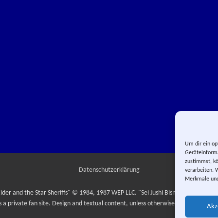
Um dir ein op
Geräteinforma
zustimmst, kö
Datenschutzerklärung
verarbeiten. 
Merkmale und
ider and the Star Sheriffs" © 1984, 1987 WEP LLC. "Sei Jushi Bismarck" © 1984
is a private fan site. Design and textual content, unless otherwise stated, © Yuma
Akz