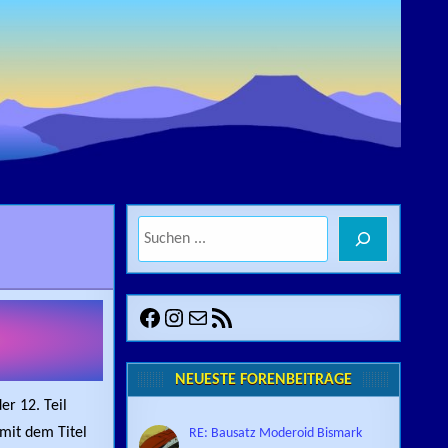
Suchen
Facebook
Instagram
E-Mail
RSS-Feed
NEUESTE FORENBEITRÄGE
r 12. Teil
mit dem Titel
RE: Bausatz Moderoid Bismark