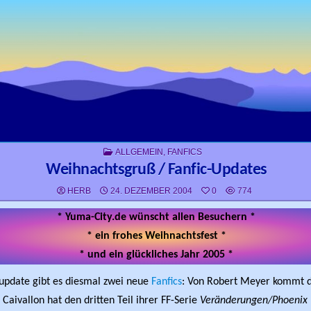
POSTED IN
ALLGEMEIN
,
FANFICS
Weihnachtsgruß / Fanfic-Updates
HERB
24. DEZEMBER 2004
0
774
* Yuma-City.de wünscht allen Besuchern *
* ein frohes Weihnachtsfest *
* und ein glückliches Jahr 2005 *
update gibt es diesmal zwei neue
Fanfics
: Von Robert Meyer kommt de
 Caivallon hat den dritten Teil ihrer FF-Serie
Veränderungen/Phoenix