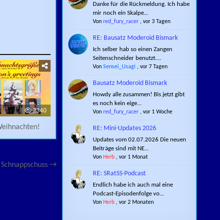
Danke für die Rückmeldung. Ich habe
mir noch ein Skalpe...
Von
red_fury_racer
,
vor 3 Tagen
RE: Bausatz Moderoid Bismark
Ich selber hab so einen Zangen
Seitenschneider benutzt....
Von
Sensei_Usagi
,
vor 7 Tagen
Bausatz Moderoid Bismark
Howdy alle zusammen! Bis jetzt gibt
es noch kein eige...
2340
Von
red_fury_racer
,
vor 1 Woche
Weihnachten!
RE: Mini-Updates 2026
Updates vom 02.07.2026 Die neuen
Beiträge sind mit NE...
Von
Herb
,
vor 1 Monat
r Schnappschuss →
RE: SRatSS-Podcast
Endlich habe ich auch mal eine
Podcast-Episodenfolge vo...
Von
Herb
,
vor 2 Monaten