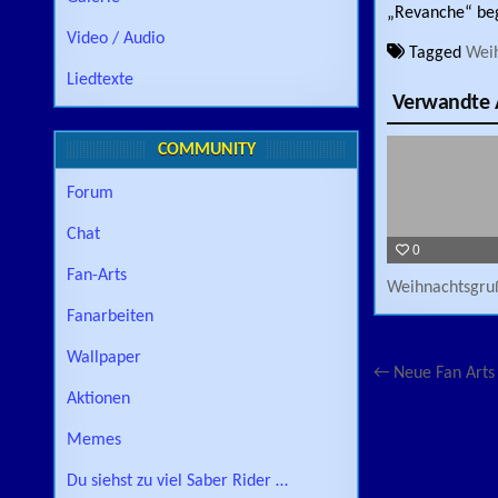
„Revanche“ be
Video / Audio
Tagged
Wei
Liedtexte
Verwandte A
COMMUNITY
Forum
Chat
0
Fan-Arts
Weihnachtsgru
Fanarbeiten
Wallpaper
Beitragsn
← Neue Fan Arts 
Aktionen
Memes
Du siehst zu viel Saber Rider …