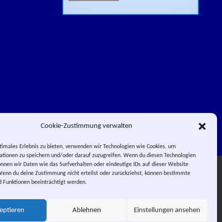
Cookie-Zustimmung verwalten
timales Erlebnis zu bieten, verwenden wir Technologien wie Cookies, um
tionen zu speichern und/oder darauf zuzugreifen. Wenn du diesen Technologien
nnen wir Daten wie das Surfverhalten oder eindeutige IDs auf dieser Website
Facebook
Impressum
Wenn du deine Zustimmung nicht erteilst oder zurückziehst, können bestimmte
Instagram
E-Mail
RSS-Feed
 Funktionen beeinträchtigt werden.
 PIERROT.
 City.
eptieren
Ablehnen
Einstellungen ansehen