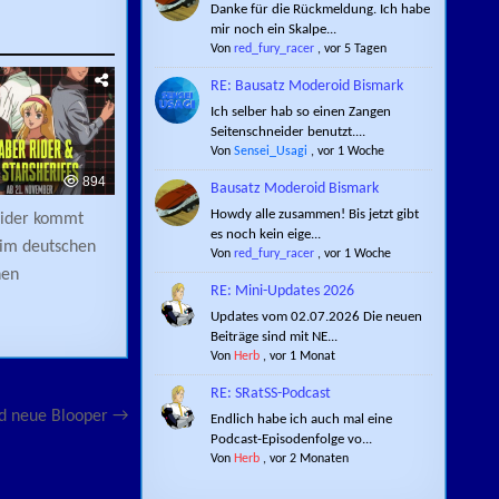
Danke für die Rückmeldung. Ich habe
mir noch ein Skalpe...
Von
red_fury_racer
,
vor 5 Tagen
RE: Bausatz Moderoid Bismark
Ich selber hab so einen Zangen
Seitenschneider benutzt....
Von
Sensei_Usagi
,
vor 1 Woche
894
Bausatz Moderoid Bismark
Howdy alle zusammen! Bis jetzt gibt
Rider kommt
es noch kein eige...
im deutschen
Von
red_fury_racer
,
vor 1 Woche
hen
RE: Mini-Updates 2026
Updates vom 02.07.2026 Die neuen
Beiträge sind mit NE...
Von
Herb
,
vor 1 Monat
RE: SRatSS-Podcast
nd neue Blooper →
Endlich habe ich auch mal eine
Podcast-Episodenfolge vo...
Von
Herb
,
vor 2 Monaten