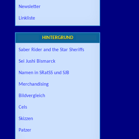
Newsletter
Linkliste
HINTERGRUND
Saber Rider and the Star Sheriffs
Sei Jushi Bismarck
Namen in SRatSS und SJB
Merchandising
Bildvergleich
Cels
Skizzen
Patzer