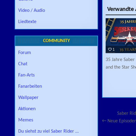
Verwandte A
Video / Audio
Liedtexte
COMMUNITY
1
Forum
35 Jahre Saber
Chat
and the Star She
Fan-Arts
Fanarbeiten
Wallpaper
Aktionen
Beitragsn
Saber Ri
Memes
← Neue Episoden
Du siehst zu viel Saber Rider …