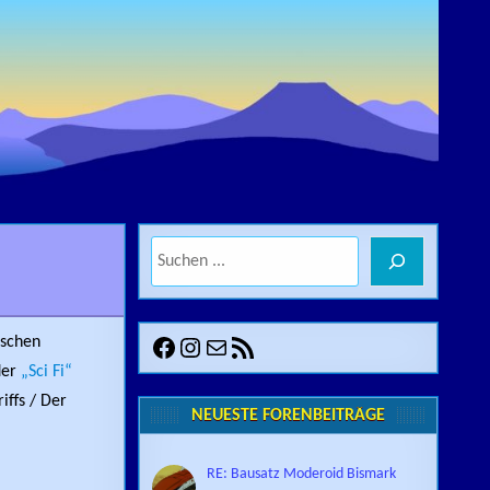
Suchen
Facebook
Instagram
E-Mail
RSS-Feed
tschen
der
„Sci Fi“
iffs / Der
NEUESTE FORENBEITRÄGE
RE: Bausatz Moderoid Bismark