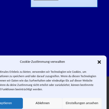
Cookie-Zustimmung verwalten
timales Erlebnis zu bieten, verwenden wir Technologien wie Cookies, um
tionen zu speichern und/oder darauf zuzugreifen. Wenn du diesen Technologien
nnen wir Daten wie das Surfverhalten oder eindeutige IDs auf dieser Website
Facebook
Impressum
Wenn du deine Zustimmung nicht erteilst oder zurückziehst, können bestimmte
Instagram
E-Mail
RSS-Feed
 Funktionen beeinträchtigt werden.
 PIERROT.
 City.
eptieren
Ablehnen
Einstellungen ansehen