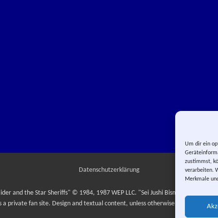
Um dir ein op
Geräteinforma
zustimmst, kö
Datenschutzerklärung
verarbeiten. 
Merkmale und
ider and the Star Sheriffs" © 1984, 1987 WEP LLC. "Sei Jushi Bismarck" © 1984
is a private fan site. Design and textual content, unless otherwise stated, © Yuma
Akz