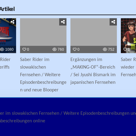
rtikel
1080
0
760
0
752
1
 Rider
Saber Rider im
Ergänzungen im
Saber 
riffs
slowakischen
„MAKING-OF“-Bereich
wieder 
Fernsehen / Weitere
/ Sei Jyushi Bismark im
Fernse
Episodenbeschreibunge
japanischen Fernsehen
n und neue Blooper
avigation
der im slowakischen Fernsehen / Weitere Episodenbeschreibungen u
beschreibungen online