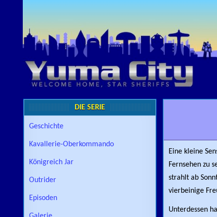
Skip to content
DIE SERIE
Geschichte
Kavallerie-Oberkommando
Eine kleine Sen
Königreich Jar
Fernsehen zu se
strahlt ab Sonn
Outrider
vierbeinige Fre
Episoden
Unterdessen ha
Galerie