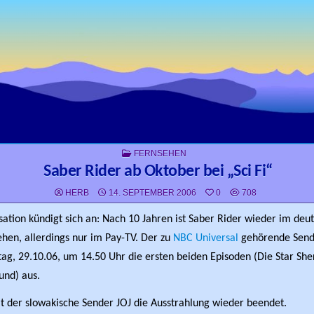
POSTED IN
FERNSEHEN
Saber Rider ab Oktober bei „Sci Fi“
HERB
14. SEPTEMBER 2006
0
708
sation kündigt sich an: Nach 10 Jahren ist Saber Rider wieder im deu
hen, allerdings nur im Pay-TV. Der zu
NBC Universal
gehörende Sen
tag, 29.10.06, um 14.50 Uhr die ersten beiden Episoden (Die Star Sher
und) aus.
t der slowakische Sender JOJ die Ausstrahlung wieder beendet.