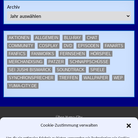
Archiv
AKTIONEN
ALLGEMEIN
BLU-RAY
CHAT
COMMUNITY
COSPLAY
DVD
EPISODEN
FANARTS
FANFICS
FANWORKS
FERNSEHEN
HÖRSPIEL
MERCHANDISING
PATZER
SCHNAPPSCHÜSSE
SEI JUSHI BISMARCK
SOUNDTRACK
SPIELE
SYNCHRONSPRECHER
TREFFEN
WALLPAPER
WEP
YUMA-CITY.DE
Über Yuma City
Cookie-Zustimmung verwalten
Kontakt