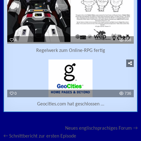
4
958
Regelwerk zum Online-RPG fertig
0
736
Geocities.com hat geschlossen …
Beitragsnavigation
Neues englischsprachiges Forum →
← Schnittbericht zur ersten Episode