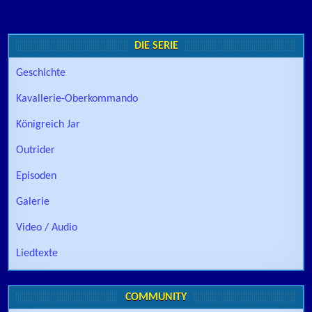
DIE SERIE
Geschichte
Kavallerie-Oberkommando
Königreich Jar
Outrider
Episoden
Galerie
Video / Audio
Liedtexte
COMMUNITY