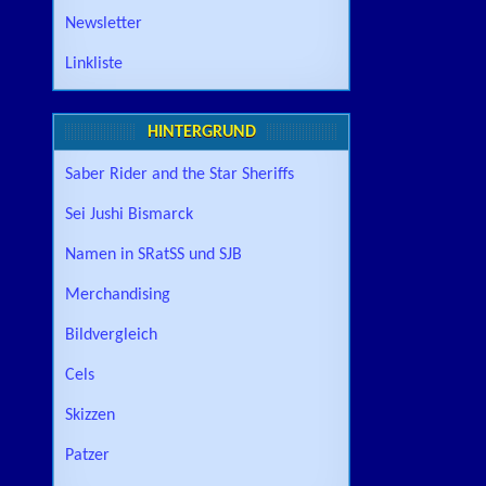
Newsletter
Linkliste
HINTERGRUND
Saber Rider and the Star Sheriffs
Sei Jushi Bismarck
Namen in SRatSS und SJB
Merchandising
Bildvergleich
Cels
Skizzen
Patzer