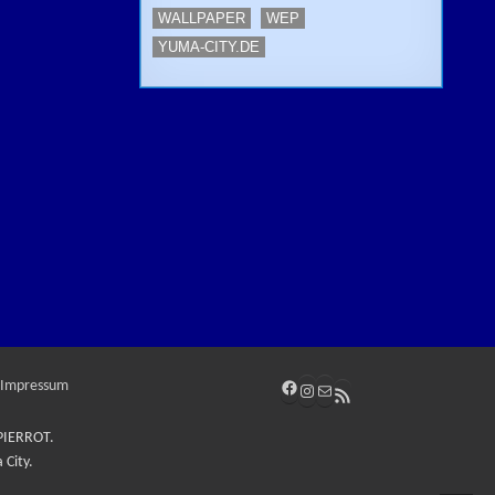
WALLPAPER
WEP
YUMA-CITY.DE
Facebook
Impressum
Instagram
E-Mail
RSS-Feed
 PIERROT.
 City.