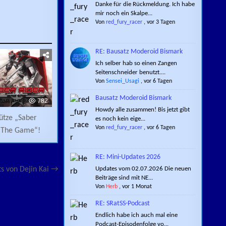
Danke für die Rückmeldung. Ich habe
mir noch ein Skalpe...
Von
red_fury_racer
,
vor 3 Tagen
RE: Bausatz Moderoid Bismark
Ich selber hab so einen Zangen
Seitenschneider benutzt....
Von
Sensei_Usagi
,
vor 6 Tagen
Bausatz Moderoid Bismark
782
Howdy alle zusammen! Bis jetzt gibt
ütze „Saber
es noch kein eige...
Von
red_fury_racer
,
vor 6 Tagen
– The Game“!
RE: Mini-Updates 2026
Updates vom 02.07.2026 Die neuen
s von Dejin Kai →
Beiträge sind mit NE...
Von
Herb
,
vor 1 Monat
RE: SRatSS-Podcast
Endlich habe ich auch mal eine
Podcast-Episodenfolge vo...