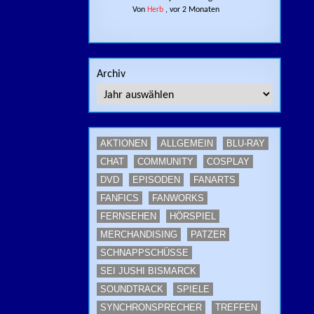
Von
Herb
,
vor 2 Monaten
Archiv
AKTIONEN
ALLGEMEIN
BLU-RAY
CHAT
COMMUNITY
COSPLAY
DVD
EPISODEN
FANARTS
FANFICS
FANWORKS
FERNSEHEN
HÖRSPIEL
MERCHANDISING
PATZER
SCHNAPPSCHÜSSE
SEI JUSHI BISMARCK
SOUNDTRACK
SPIELE
SYNCHRONSPRECHER
TREFFEN