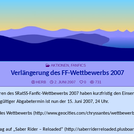
POSTED IN
AKTIONEN
,
FANFICS
Verlängerung des FF-Wettbewerbs 2007
HERB
2. JUNI 2007
0
731
ren des SRatSS-Fanfic-Wettbewerbs 2007 haben kurzfristig den Eins
gültiger Abgabetermin ist nun der 15. Juni 2007, 24 Uhr.
s Wettbewerbs (http://www.geocities.com/chryssantes/wettbewerb
ag auf „Saber Rider – Reloaded“ (http://saberriderreloaded.plusboar