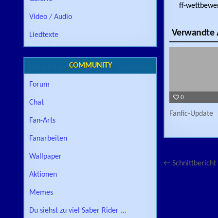
ff-wettbew
Video / Audio
Verwandte A
Liedtexte
COMMUNITY
Forum
0
Chat
Fanfic-Update
Fan-Arts
Fanarbeiten
Wallpaper
Beitragsn
← Schnittbericht
Aktionen
Memes
Du siehst zu viel Saber Rider …