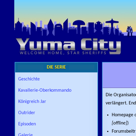
Skip to content
DIE SERIE
Geschichte
Kavallerie-Oberkommando
Die Organisato
Königreich Jar
verlängert. End
Outrider
Homepage de
[offline]
)
Episoden
Forumsbeitr
Galerie