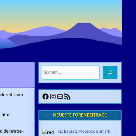
Suchen
Facebook
Instagram
E-Mail
RSS-Feed
endezeitraum
.html
NEUESTE FORENBEITRÄGE
d.de/sratss–
RE: Bausatz Moderoid Bismark