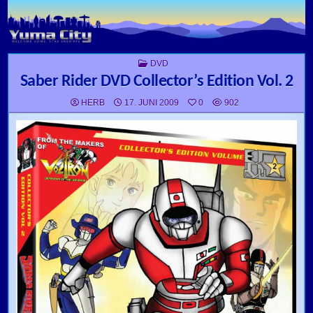
Skip to content
POSTED IN
DVD
Saber Rider DVD Collector’s Edition Vol. 2
HERB
17. JUNI 2009
0
902