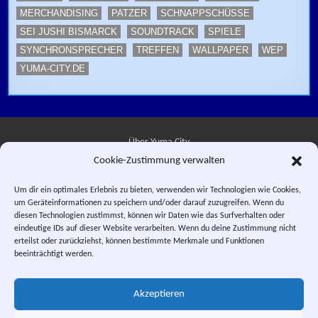
MERCHANDISING
PATZER
SCHNAPPSCHÜSSE
SEI JUSHI BISMARCK
SOUNDTRACK
SPIELE
SYNCHRONSPRECHER
TREFFEN
WALLPAPER
WEP
YUMA-CITY.DE
Über Yuma City
Cookie-Zustimmung verwalten
Kontakt
Um dir ein optimales Erlebnis zu bieten, verwenden wir Technologien wie Cookies,
um Geräteinformationen zu speichern und/oder darauf zuzugreifen. Wenn du
Datenschutzerklärung
diesen Technologien zustimmst, können wir Daten wie das Surfverhalten oder
eindeutige IDs auf dieser Website verarbeiten. Wenn du deine Zustimmung nicht
Impressum
erteilst oder zurückziehst, können bestimmte Merkmale und Funktionen
beeinträchtigt werden.
Facebook
Instagram
E-Mail
RSS-Feed
Akzeptieren
"Saber Rider and the Star Sheriffs" © 1984, 1987 WEP LLC. "Sei Jushi