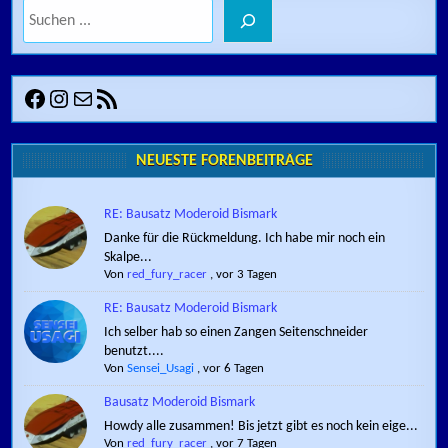
Suchen
Facebook
Instagram
E-Mail
RSS-Feed
NEUESTE FORENBEITRÄGE
RE: Bausatz Moderoid Bismark
Danke für die Rückmeldung. Ich habe mir noch ein
Skalpe...
Von
red_fury_racer
,
vor 3 Tagen
RE: Bausatz Moderoid Bismark
Ich selber hab so einen Zangen Seitenschneider
benutzt....
Von
Sensei_Usagi
,
vor 6 Tagen
Bausatz Moderoid Bismark
Howdy alle zusammen! Bis jetzt gibt es noch kein eige...
Von
red_fury_racer
,
vor 7 Tagen