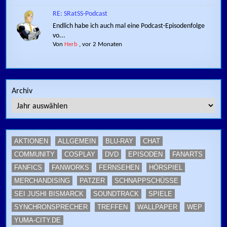
RE: SRatSS-Podcast
Endlich habe ich auch mal eine Podcast-Episodenfolge
vo...
Von
Herb
,
vor 2 Monaten
Archiv
AKTIONEN
ALLGEMEIN
BLU-RAY
CHAT
COMMUNITY
COSPLAY
DVD
EPISODEN
FANARTS
FANFICS
FANWORKS
FERNSEHEN
HÖRSPIEL
MERCHANDISING
PATZER
SCHNAPPSCHÜSSE
SEI JUSHI BISMARCK
SOUNDTRACK
SPIELE
SYNCHRONSPRECHER
TREFFEN
WALLPAPER
WEP
YUMA-CITY.DE