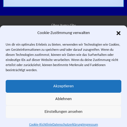
Über Yuma City
Cookie-Zustimmung verwalten
Kontakt
Um dir ein optimales Erlebnis zu bieten, verwenden wir Technologien wie Cookies,
um Geräteinformationen zu speichern und/oder darauf zuzugreifen. Wenn du
Datenschutzerklärung
diesen Technologien zustimmst, können wir Daten wie das Surfverhalten oder
eindeutige IDs auf dieser Website verarbeiten. Wenn du deine Zustimmung nicht
Impressum
erteilst oder zurückziehst, können bestimmte Merkmale und Funktionen
beeinträchtigt werden.
Facebook
Instagram
E-Mail
RSS-Feed
Akzeptieren
"Saber Rider and the Star Sheriffs" © 1984, 1987 WEP LLC. "Sei Jushi
Bismarck" © 1984 PIERROT.
Ablehnen
This is a private fan site. Design and textual content, unless otherwise
stated, © Yuma City.
Einstellungen ansehen
Scrol
Cookie-Richtlinie
Datenschutzerklärung
Impressum
Yuma City. Welcoming Home the Star Sheriffs since 2002.