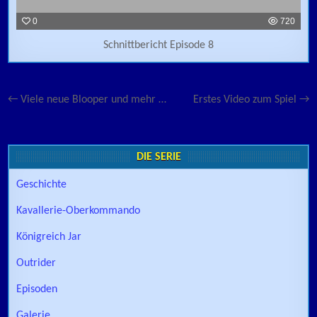
0
720
Schnittbericht Episode 8
Beitragsnavigation
← Viele neue Blooper und mehr …
Erstes Video zum Spiel →
DIE SERIE
Geschichte
Kavallerie-Oberkommando
Königreich Jar
Outrider
Episoden
Galerie