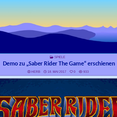
POSTED IN
SPIELE
Demo zu „Saber Rider The Game“ erschienen
HERB
18. MAI 2017
0
933