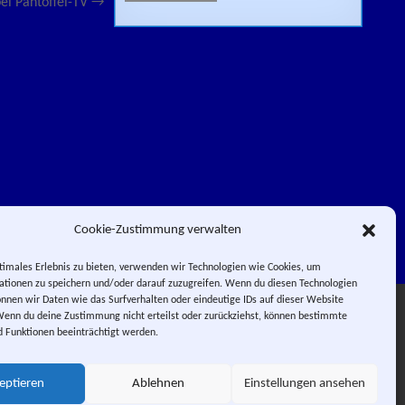
bei Pantoffel-TV →
Cookie-Zustimmung verwalten
timales Erlebnis zu bieten, verwenden wir Technologien wie Cookies, um
tionen zu speichern und/oder darauf zuzugreifen. Wenn du diesen Technologien
nnen wir Daten wie das Surfverhalten oder eindeutige IDs auf dieser Website
Facebook
Impressum
Wenn du deine Zustimmung nicht erteilst oder zurückziehst, können bestimmte
Instagram
E-Mail
RSS-Feed
 Funktionen beeinträchtigt werden.
 PIERROT.
 City.
eptieren
Ablehnen
Einstellungen ansehen