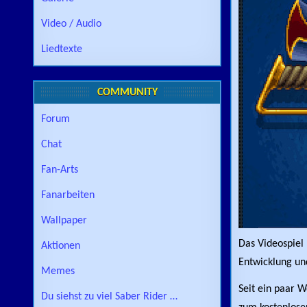
Video / Audio
Liedtexte
COMMUNITY
Forum
Chat
Fan-Arts
Fanarbeiten
Wallpaper
Das Videospiel 
Aktionen
Entwicklung und
Memes
Seit ein paar 
Du siehst zu viel Saber Rider …