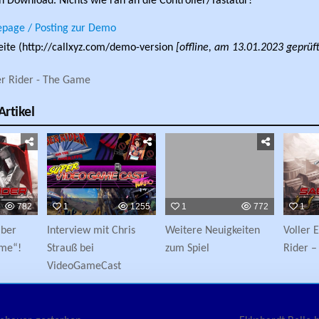
n Download. Nichts wie ran an die Controller/Tastatur!
age / Posting zur Demo
ite (http://callxyz.com/demo-version
[offline, am 13.01.2023 geprüft
r Rider - The Game
rtikel
782
1
1255
1
772
1
aber
Interview mit Chris
Weitere Neuigkeiten
Voller 
ame“!
Strauß bei
zum Spiel
Rider 
VideoGameCast