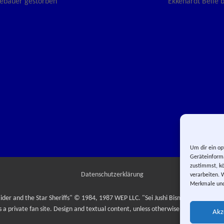
avigation
ebauer gestorben
Ekkehardt Belle 
Um dir ein op
Geräteinforma
zustimmst, kö
Datenschutzerklärung
verarbeiten. 
Merkmale und
ider and the Star Sheriffs" © 1984, 1987 WEP LLC. "Sei Jushi Bismarck" © 1984
is a private fan site. Design and textual content, unless otherwise stated, © Yuma
Akz