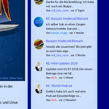
Danke für die Rückmeldung. Ich habe
mir noch ein Skalpe...
Von
red_fury_racer
,
vor 5 Tagen
RE: Bausatz Moderoid Bismark
Ich selber hab so einen Zangen
Seitenschneider benutzt....
Von
Sensei_Usagi
,
vor 1 Woche
Bausatz Moderoid Bismark
Howdy alle zusammen! Bis jetzt gibt
es noch kein eige...
Von
red_fury_racer
,
vor 1 Woche
RE: Mini-Updates 2026
Updates vom 02.07.2026 Die neuen
Beiträge sind mit NE...
Von
Herb
,
vor 1 Monat
RE: SRatSS-Podcast
in in der
Endlich habe ich auch mal eine
Podcast-Episodenfolge vo...
Von
Herb
,
vor 2 Monaten
c und Linux