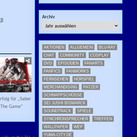
Archiv
]
)
AKTIONEN
ALLGEMEIN
BLU-RAY
CHAT
COMMUNITY
COSPLAY
DVD
EPISODEN
FANARTS
FANFICS
FANWORKS
FERNSEHEN
HÖRSPIEL
MERCHANDISING
PATZER
799
SCHNAPPSCHÜSSE
Erfolg für „Saber
SEI JUSHI BISMARCK
– The Game“
SOUNDTRACK
SPIELE
SYNCHRONSPRECHER
TREFFEN
WALLPAPER
WEP
YUMA-CITY.DE