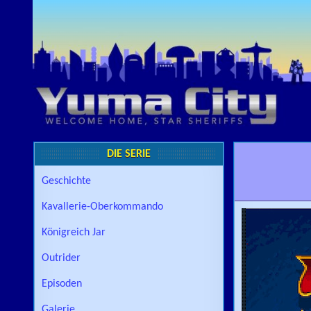
Skip to content
DIE SERIE
Geschichte
Kavallerie-Oberkommando
Königreich Jar
Outrider
Episoden
Galerie