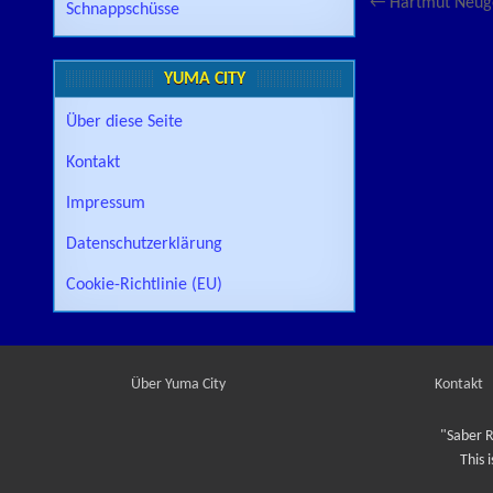
Beitragsn
← Hartmut Neug
Schnappschüsse
YUMA CITY
Über diese Seite
Kontakt
Impressum
Datenschutzerklärung
Cookie-Richtlinie (EU)
Über Yuma City
Kontakt
"Saber R
This 