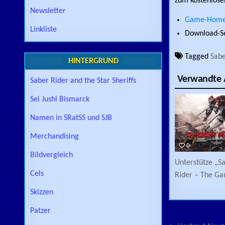
zum kostenlose
Newsletter
Game-Homep
Linkliste
Download-Se
Tagged
Sabe
HINTERGRUND
Verwandte A
Saber Rider and the Star Sheriffs
Sei Jushi Bismarck
Namen in SRatSS und SJB
Merchandising
0
Bildvergleich
Unterstütze „S
Cels
Rider – The G
Skizzen
Patzer