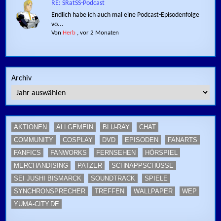
RE: SRatSS-Podcast
Endlich habe ich auch mal eine Podcast-Episodenfolge
vo...
Von
Herb
,
vor 2 Monaten
Archiv
AKTIONEN
ALLGEMEIN
BLU-RAY
CHAT
COMMUNITY
COSPLAY
DVD
EPISODEN
FANARTS
FANFICS
FANWORKS
FERNSEHEN
HÖRSPIEL
MERCHANDISING
PATZER
SCHNAPPSCHÜSSE
SEI JUSHI BISMARCK
SOUNDTRACK
SPIELE
SYNCHRONSPRECHER
TREFFEN
WALLPAPER
WEP
YUMA-CITY.DE