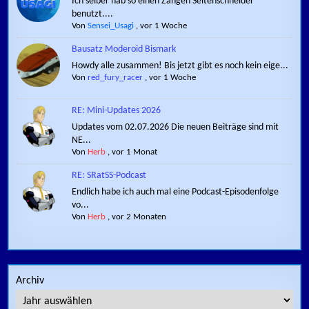
Ich selber hab so einen Zangen Seitenschneider
benutzt....
Von
Sensei_Usagi
,
vor 1 Woche
Bausatz Moderoid Bismark
Howdy alle zusammen! Bis jetzt gibt es noch kein eige...
Von
red_fury_racer
,
vor 1 Woche
RE: Mini-Updates 2026
Updates vom 02.07.2026 Die neuen Beiträge sind mit
NE...
Von
Herb
,
vor 1 Monat
RE: SRatSS-Podcast
Endlich habe ich auch mal eine Podcast-Episodenfolge
vo...
Von
Herb
,
vor 2 Monaten
Archiv