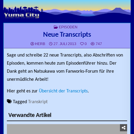
Skip to content
POSTED IN
EPISODEN
Neue Transcripts
HERB
27. JULI 2013
0
747
Sage und schreibe 22 neue Transcripts, also Abschriften von
Episoden, kommen heute zum Episodenführer hinzu. Der
Dank geht an Natsukawa vom Fanworks-Forum für ihre
unermüdliche Arbeit!
Hier geht es zur
Übersicht der Transcripts
.
Tagged
Transkript
Verwandte Artikel