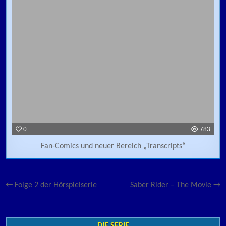
0
783
Fan-Comics und neuer Bereich „Transcripts“
Beitragsnavigation
← Folge 2 der Hörspielserie
Saber Rider – The Movie →