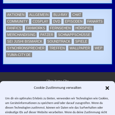
AKTIONEN
ALLGEMEIN
BLU-RAY
CHAT
COMMUNITY
COSPLAY
DVD
EPISODEN
FANARTS
FANFICS
FANWORKS
FERNSEHEN
HÖRSPIEL
MERCHANDISING
PATZER
SCHNAPPSCHÜSSE
SEI JUSHI BISMARCK
SOUNDTRACK
SPIELE
SYNCHRONSPRECHER
TREFFEN
WALLPAPER
WEP
YUMA-CITY.DE
Über Yuma City
Cookie-Zustimmung verwalten
Kontakt
Um dir ein optimales Erlebnis zu bieten, verwenden wir Technologien wie Cookies,
um Geräteinformationen zu speichern und/oder darauf zuzugreifen. Wenn du
Datenschutzerklärung
diesen Technologien zustimmst, können wir Daten wie das Surfverhalten oder
eindeutige IDs auf dieser Website verarbeiten. Wenn du deine Zustimmung nicht