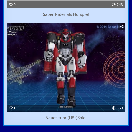
0
743
Saber Rider als Hörspiel
1
869
Neues zum (Hör)Spiel