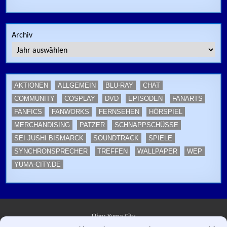
Archiv
AKTIONEN
ALLGEMEIN
BLU-RAY
CHAT
COMMUNITY
COSPLAY
DVD
EPISODEN
FANARTS
FANFICS
FANWORKS
FERNSEHEN
HÖRSPIEL
MERCHANDISING
PATZER
SCHNAPPSCHÜSSE
SEI JUSHI BISMARCK
SOUNDTRACK
SPIELE
SYNCHRONSPRECHER
TREFFEN
WALLPAPER
WEP
YUMA-CITY.DE
Über Yuma City