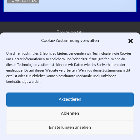
YUMA-CITY.DE
Über Yuma City
Cookie-Zustimmung verwalten
Kontakt
Um dir ein optimales Erlebnis zu bieten, verwenden wir Technologien wie Cookies,
um Geräteinformationen zu speichern und/oder darauf zuzugreifen. Wenn du
Datenschutzerklärung
diesen Technologien zustimmst, können wir Daten wie das Surfverhalten oder
eindeutige IDs auf dieser Website verarbeiten. Wenn du deine Zustimmung nicht
Impressum
erteilst oder zurückziehst, können bestimmte Merkmale und Funktionen
beeinträchtigt werden.
Facebook
Instagram
E-Mail
RSS-Feed
Akzeptieren
"Saber Rider and the Star Sheriffs" © 1984, 1987 WEP LLC. "Sei Jushi
Bismarck" © 1984 PIERROT.
Ablehnen
This is a private fan site. Design and textual content, unless otherwise
stated, © Yuma City.
Einstellungen ansehen
Scrol