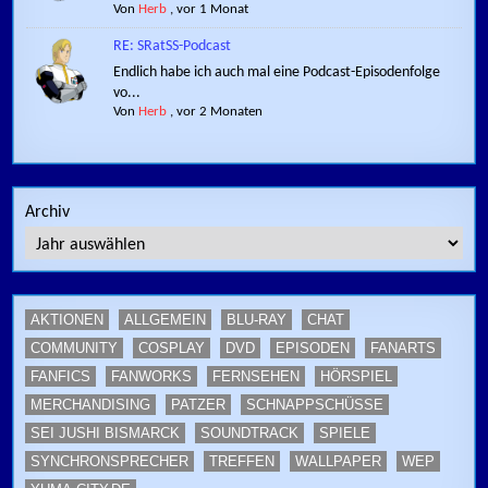
Von
Herb
,
vor 1 Monat
RE: SRatSS-Podcast
Endlich habe ich auch mal eine Podcast-Episodenfolge
vo...
Von
Herb
,
vor 2 Monaten
Archiv
AKTIONEN
ALLGEMEIN
BLU-RAY
CHAT
COMMUNITY
COSPLAY
DVD
EPISODEN
FANARTS
FANFICS
FANWORKS
FERNSEHEN
HÖRSPIEL
MERCHANDISING
PATZER
SCHNAPPSCHÜSSE
SEI JUSHI BISMARCK
SOUNDTRACK
SPIELE
SYNCHRONSPRECHER
TREFFEN
WALLPAPER
WEP