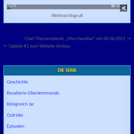
0
1018
Weihnachtsgruß
Beitragsnavigation
Chat-Themenabend: „Merchandise“ am 04.06.2021 →
← Update #1 zum Website-Umbau
DIE SERIE
Geschichte
Kavallerie-Oberkommando
Königreich Jar
Outrider
Episoden