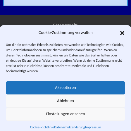
Über Yuma City
Cookie-Zustimmung verwalten
Kontakt
Um dir ein optimales Erlebnis zu bieten, verwenden wir Technologien wie Cookies,
um Geräteinformationen zu speichern und/oder darauf zuzugreifen. Wenn du
Datenschutzerklärung
diesen Technologien zustimmst, können wir Daten wie das Surfverhalten oder
eindeutige IDs auf dieser Website verarbeiten. Wenn du deine Zustimmung nicht
Impressum
erteilst oder zurückziehst, können bestimmte Merkmale und Funktionen
beeinträchtigt werden.
Facebook
Instagram
E-Mail
RSS-Feed
Akzeptieren
"Saber Rider and the Star Sheriffs" © 1984, 1987 WEP LLC. "Sei Jushi
Bismarck" © 1984 PIERROT.
Ablehnen
This is a private fan site. Design and textual content, unless otherwise
stated, © Yuma City.
Einstellungen ansehen
Scrol
Cookie-Richtlinie
Datenschutzerklärung
Impressum
Yuma City. Welcoming Home the Star Sheriffs since 2002.