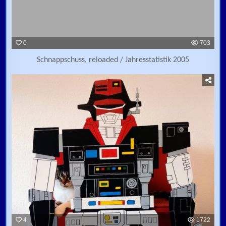
0
703
Schnappschuss, reloaded / Jahresstatistik 2005
4
1722