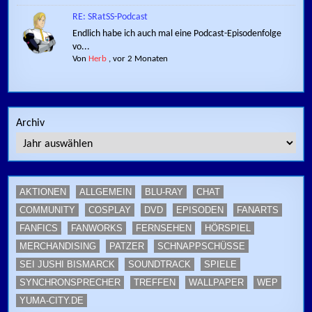
RE: SRatSS-Podcast
Endlich habe ich auch mal eine Podcast-Episodenfolge
vo...
Von
Herb
,
vor 2 Monaten
Archiv
AKTIONEN
ALLGEMEIN
BLU-RAY
CHAT
COMMUNITY
COSPLAY
DVD
EPISODEN
FANARTS
FANFICS
FANWORKS
FERNSEHEN
HÖRSPIEL
MERCHANDISING
PATZER
SCHNAPPSCHÜSSE
SEI JUSHI BISMARCK
SOUNDTRACK
SPIELE
SYNCHRONSPRECHER
TREFFEN
WALLPAPER
WEP
YUMA-CITY.DE