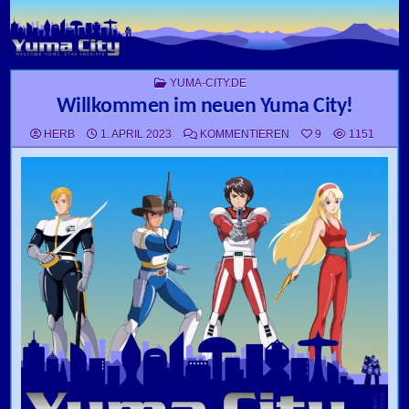
Skip to content
POSTED IN
YUMA-CITY.DE
Willkommen im neuen Yuma City!
ZU WILLKOMMEN IM N
HERB
1. APRIL 2023
KOMMENTIEREN
9
1151