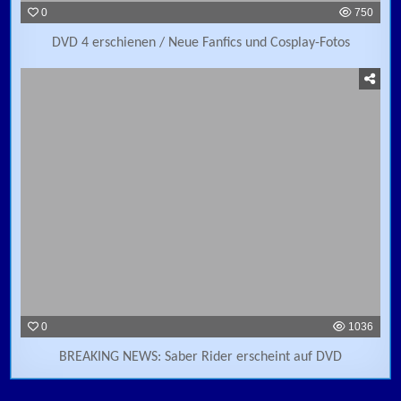
0
750
DVD 4 erschienen / Neue Fanfics und Cosplay-Fotos
0
1036
BREAKING NEWS: Saber Rider erscheint auf DVD