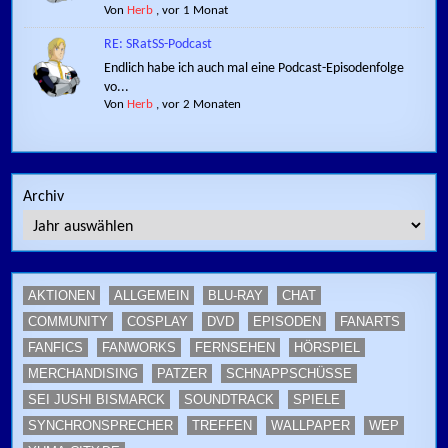
Von
Herb
,
vor 1 Monat
RE: SRatSS-Podcast
Endlich habe ich auch mal eine Podcast-Episodenfolge
vo...
Von
Herb
,
vor 2 Monaten
Archiv
AKTIONEN
ALLGEMEIN
BLU-RAY
CHAT
COMMUNITY
COSPLAY
DVD
EPISODEN
FANARTS
FANFICS
FANWORKS
FERNSEHEN
HÖRSPIEL
MERCHANDISING
PATZER
SCHNAPPSCHÜSSE
SEI JUSHI BISMARCK
SOUNDTRACK
SPIELE
SYNCHRONSPRECHER
TREFFEN
WALLPAPER
WEP