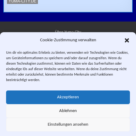
YUMA-CITY.DE
Über Yuma City
Cookie-Zustimmung verwalten
Kontakt
Um dir ein optimales Erlebnis zu bieten, verwenden wir Technologien wie Cookies,
um Geräteinformationen zu speichern und/oder darauf zuzugreifen. Wenn du
Datenschutzerklärung
diesen Technologien zustimmst, können wir Daten wie das Surfverhalten oder
eindeutige IDs auf dieser Website verarbeiten. Wenn du deine Zustimmung nicht
Impressum
erteilst oder zurückziehst, können bestimmte Merkmale und Funktionen
beeinträchtigt werden.
Facebook
Instagram
E-Mail
RSS-Feed
Akzeptieren
"Saber Rider and the Star Sheriffs" © 1984, 1987 WEP LLC. "Sei Jushi
Bismarck" © 1984 PIERROT.
Ablehnen
This is a private fan site. Design and textual content, unless otherwise
stated, © Yuma City.
Einstellungen ansehen
Scrol