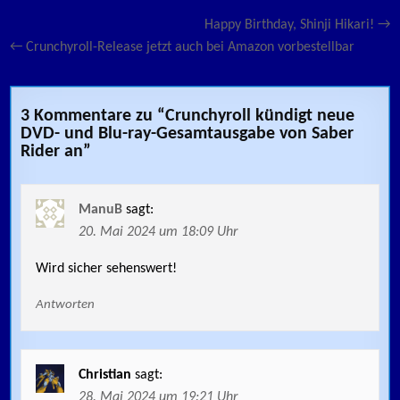
Beitragsnavigation
Happy Birthday, Shinji Hikari! →
← Crunchyroll-Release jetzt auch bei Amazon vorbestellbar
3 Kommentare zu “
Crunchyroll kündigt neue
DVD- und Blu-ray-Gesamtausgabe von Saber
Rider an
”
ManuB
sagt:
20. Mai 2024 um 18:09 Uhr
Wird sicher sehenswert!
Antworten
Christian
sagt:
28. Mai 2024 um 19:21 Uhr