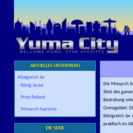
Skip to content
AKTUELLES UNTERMENÜ
Königreich Jar
Die Monarch Su
König Jared
Stolz des ganz
Prinz Roland
Bedrohung entw
Grenzgebiet. D
Monarch Supreme
Königreich Jar
praktisch im A
DIE SERIE