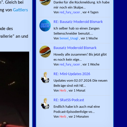
“. Gleich bei
Danke für die Rückmeldung. Ich habe
mir noch ein Skalpe...
tung von
Gattlers
Von
red_fury_racer
,
vor 4 Tagen
RE: Bausatz Moderoid Bismark
Ich selber hab so einen Zangen
nde des
Seitenschneider benutzt....
vallerie“ an und
Von
Sensei_Usagi
,
vor 1 Woche
Bausatz Moderoid Bismark
Howdy alle zusammen! Bis jetzt gibt
es noch kein eige...
Von
red_fury_racer
,
vor 1 Woche
RE: Mini-Updates 2026
Updates vom 02.07.2026 Die neuen
Beiträge sind mit NE...
Von
Herb
,
vor 1 Monat
RE: SRatSS-Podcast
Endlich habe ich auch mal eine
Podcast-Episodenfolge vo...
Von
Herb
,
vor 2 Monaten