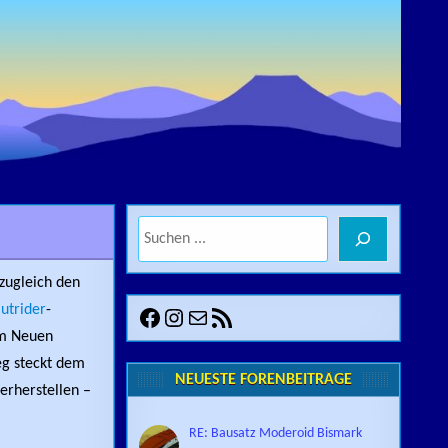
Suchen
zugleich den
utrider
-
Facebook
Instagram
E-Mail
RSS-Feed
im Neuen
eg steckt dem
NEUESTE FORENBEITRÄGE
erherstellen –
RE: Bausatz Moderoid Bismark