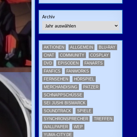
Archiv
AKTIONEN
ALLGEMEIN
BLU-RAY
CHAT
COMMUNITY
COSPLAY
DVD
EPISODEN
FANARTS
FANFICS
FANWORKS
FERNSEHEN
HÖRSPIEL
MERCHANDISING
PATZER
SCHNAPPSCHÜSSE
SEI JUSHI BISMARCK
SOUNDTRACK
SPIELE
SYNCHRONSPRECHER
TREFFEN
WALLPAPER
WEP
YUMA-CITY.DE