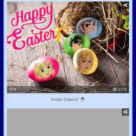
6
1773
Frohe Ostern! 🐣