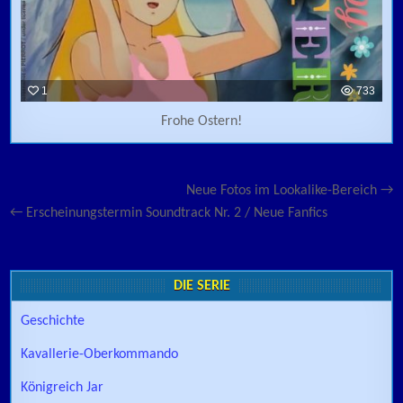
1
733
Frohe Ostern!
Beitragsnavigation
Neue Fotos im Lookalike-Bereich →
← Erscheinungstermin Soundtrack Nr. 2 / Neue Fanfics
DIE SERIE
Geschichte
Kavallerie-Oberkommando
Königreich Jar