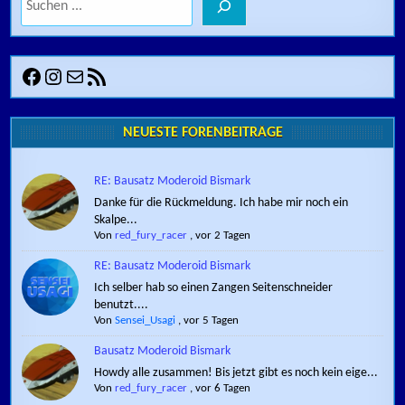
Facebook
Instagram
E-Mail
RSS-Feed
NEUESTE FORENBEITRÄGE
RE: Bausatz Moderoid Bismark
Danke für die Rückmeldung. Ich habe mir noch ein
Skalpe...
Von
red_fury_racer
,
vor 2 Tagen
RE: Bausatz Moderoid Bismark
Ich selber hab so einen Zangen Seitenschneider
benutzt....
Von
Sensei_Usagi
,
vor 5 Tagen
Bausatz Moderoid Bismark
Howdy alle zusammen! Bis jetzt gibt es noch kein eige...
Von
red_fury_racer
,
vor 6 Tagen