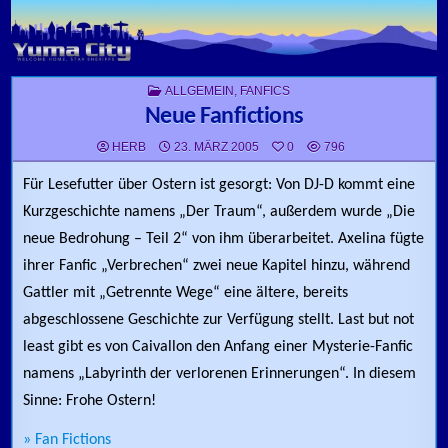
Skip to content
POSTED IN
ALLGEMEIN
,
FANFICS
Neue Fanfictions
HERB
23. MÄRZ 2005
0
796
Für Lesefutter über Ostern ist gesorgt: Von DJ-D kommt eine
Kurzgeschichte namens „Der Traum“, außerdem wurde „Die
neue Bedrohung – Teil 2“ von ihm überarbeitet. Axelina fügte
ihrer Fanfic „Verbrechen“ zwei neue Kapitel hinzu, während
Gattler mit „Getrennte Wege“ eine ältere, bereits
abgeschlossene Geschichte zur Verfügung stellt. Last but not
least gibt es von Caivallon den Anfang einer Mysterie-Fanfic
namens „Labyrinth der verlorenen Erinnerungen“. In diesem
Sinne: Frohe Ostern!
» Fan Fictions