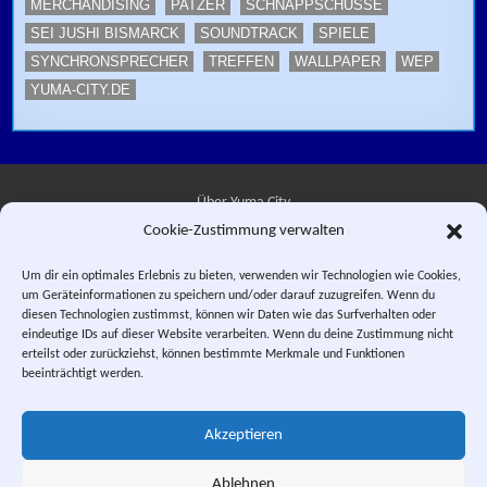
MERCHANDISING
PATZER
SCHNAPPSCHÜSSE
SEI JUSHI BISMARCK
SOUNDTRACK
SPIELE
SYNCHRONSPRECHER
TREFFEN
WALLPAPER
WEP
YUMA-CITY.DE
Über Yuma City
Cookie-Zustimmung verwalten
Kontakt
Um dir ein optimales Erlebnis zu bieten, verwenden wir Technologien wie Cookies,
um Geräteinformationen zu speichern und/oder darauf zuzugreifen. Wenn du
Datenschutzerklärung
diesen Technologien zustimmst, können wir Daten wie das Surfverhalten oder
eindeutige IDs auf dieser Website verarbeiten. Wenn du deine Zustimmung nicht
Impressum
erteilst oder zurückziehst, können bestimmte Merkmale und Funktionen
beeinträchtigt werden.
Facebook
Instagram
E-Mail
RSS-Feed
Akzeptieren
"Saber Rider and the Star Sheriffs" © 1984, 1987 WEP LLC. "Sei Jushi
Bismarck" © 1984 PIERROT.
Ablehnen