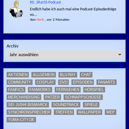
RE: SRatSS-Podcast
Endlich habe ich auch mal eine Podcast-Episodenfolge
vo...
Von
Herb
,
vor 2 Monaten
Archiv
AKTIONEN
ALLGEMEIN
BLU-RAY
CHAT
COMMUNITY
COSPLAY
DVD
EPISODEN
FANARTS
FANFICS
FANWORKS
FERNSEHEN
HÖRSPIEL
MERCHANDISING
PATZER
SCHNAPPSCHÜSSE
SEI JUSHI BISMARCK
SOUNDTRACK
SPIELE
SYNCHRONSPRECHER
TREFFEN
WALLPAPER
WEP
YUMA-CITY.DE