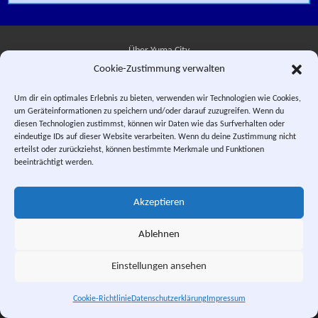
Über Yuma City
Cookie-Zustimmung verwalten
Kontakt
Um dir ein optimales Erlebnis zu bieten, verwenden wir Technologien wie Cookies,
um Geräteinformationen zu speichern und/oder darauf zuzugreifen. Wenn du
Datenschutzerklärung
diesen Technologien zustimmst, können wir Daten wie das Surfverhalten oder
eindeutige IDs auf dieser Website verarbeiten. Wenn du deine Zustimmung nicht
Impressum
erteilst oder zurückziehst, können bestimmte Merkmale und Funktionen
beeinträchtigt werden.
Facebook
Instagram
E-Mail
RSS-Feed
Akzeptieren
"Saber Rider and the Star Sheriffs" © 1984, 1987 WEP LLC. "Sei Jushi
Bismarck" © 1984 PIERROT.
Ablehnen
This is a private fan site. Design and textual content, unless otherwise
stated, © Yuma City.
Einstellungen ansehen
Scrol
Cookie-Richtlinie
Datenschutzerklärung
Impressum
Yuma City. Welcoming Home the Star Sheriffs since 2002.