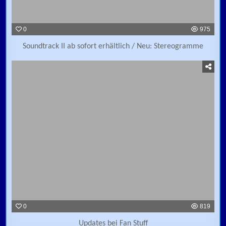
0
975
Soundtrack II ab sofort erhältlich / Neu: Stereogramme
0
819
Updates bei Fan Stuff