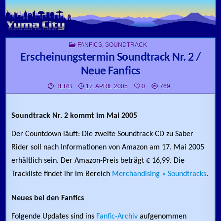
Skip to content
POSTED IN
FANFICS
,
SOUNDTRACK
Erscheinungstermin Soundtrack Nr. 2 /
Neue Fanfics
HERB
17. APRIL 2005
0
769
Soundtrack Nr. 2 kommt im Mai 2005
Der Countdown läuft: Die zweite Soundtrack-CD zu Saber
Rider soll nach Informationen von Amazon am 17. Mai 2005
erhältlich sein. Der Amazon-Preis beträgt € 16,99. Die
Trackliste findet ihr im Bereich
Merchandising » Soundtracks
.
Neues bei den Fanfics
Folgende Updates sind ins
Fanfic-Archiv
aufgenommen