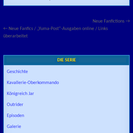
Beitragsnavigation
Neue Fanfictions →
← Neue Fanfics / „Yuma-Post“-Ausgaben online / Links
überarbeitet
DIE SERIE
Geschichte
Kavallerie-Oberkommando
Königreich Jar
Outrider
Episoden
Galerie