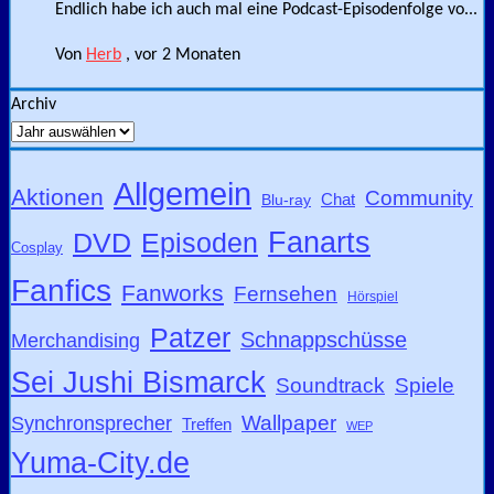
Endlich habe ich auch mal eine Podcast-Episodenfolge vo...
Von
Herb
,
vor 2 Monaten
Archiv
Allgemein
Aktionen
Community
Blu-ray
Chat
Fanarts
DVD
Episoden
Cosplay
Fanfics
Fanworks
Fernsehen
Hörspiel
Patzer
Schnappschüsse
Merchandising
Sei Jushi Bismarck
Soundtrack
Spiele
Wallpaper
Synchronsprecher
Treffen
WEP
Yuma-City.de