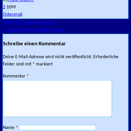
2
1099
Ostergruß
Sticker für Messenger + Co. →
Beitragsnavigation
← Neue Fanarts von Shinji Hikari
Schreibe einen Kommentar
Deine E-Mail-Adresse wird nicht veröffentlicht.
Erforderliche
Felder sind mit
*
markiert
Kommentar
*
Name
*