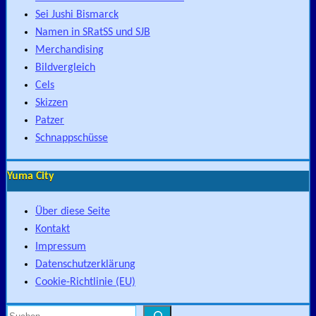
Sei Jushi Bismarck
Namen in SRatSS und SJB
Merchandising
Bildvergleich
Cels
Skizzen
Patzer
Schnappschüsse
Yuma City
Über diese Seite
Kontakt
Impressum
Datenschutzerklärung
Cookie-Richtlinie (EU)
Suchen