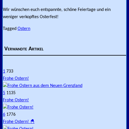
Wir wünschen euch entspannte, schöne Feiertage und ein
weniger verkopftes Osterfest!
Tagged
Ostern
Verwandte Artikel
1
733
Frohe Ostern!
5
1135
Frohe Ostern!
6
1776
Frohe Ostern! 🐣