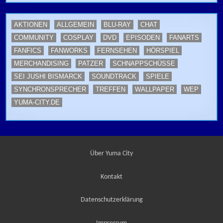
AKTIONEN
ALLGEMEIN
BLU-RAY
CHAT
COMMUNITY
COSPLAY
DVD
EPISODEN
FANARTS
FANFICS
FANWORKS
FERNSEHEN
HÖRSPIEL
MERCHANDISING
PATZER
SCHNAPPSCHÜSSE
SEI JUSHI BISMARCK
SOUNDTRACK
SPIELE
SYNCHRONSPRECHER
TREFFEN
WALLPAPER
WEP
YUMA-CITY.DE
Über Yuma City
Kontakt
Datenschutzerklärung