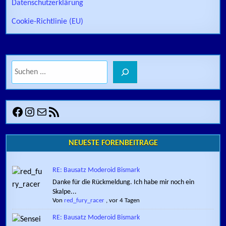
Datenschutzerklärung
Cookie-Richtlinie (EU)
Suchen
Facebook
Instagram
E-Mail
RSS-Feed
NEUESTE FORENBEITRÄGE
RE: Bausatz Moderoid Bismark
Danke für die Rückmeldung. Ich habe mir noch ein
Skalpe...
Von
red_fury_racer
,
vor 4 Tagen
RE: Bausatz Moderoid Bismark