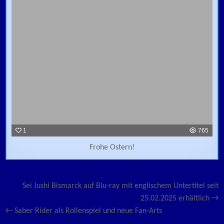
1
765
Frohe Ostern!
Beitragsnavigation
Sei Jushi Bismarck auf Blu-ray mit englischem Untertitel seit
25.02.2025 erhältlich →
← Saber Rider als Rollenspiel und neue Fan-Arts