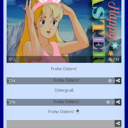
1
733
Frohe Ostern!
4
483
Ostergruß
6
1776
Frohe Ostern! 🐣