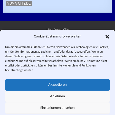
YUMA-CITY.DE
Über Yuma City
Cookie-Zustimmung verwalten
Kontakt
Um dir ein optimales Erlebnis zu bieten, verwenden wir Technologien wie Cookies,
um Geräteinformationen zu speichern und/oder darauf zuzugreifen. Wenn du
Datenschutzerklärung
diesen Technologien zustimmst, können wir Daten wie das Surfverhalten oder
eindeutige IDs auf dieser Website verarbeiten. Wenn du deine Zustimmung nicht
Impressum
erteilst oder zurückziehst, können bestimmte Merkmale und Funktionen
beeinträchtigt werden.
Facebook
Instagram
E-Mail
RSS-Feed
Akzeptieren
"Saber Rider and the Star Sheriffs" © 1984, 1987 WEP LLC. "Sei Jushi
Bismarck" © 1984 PIERROT.
Ablehnen
This is a private fan site. Design and textual content, unless otherwise
stated, © Yuma City.
Einstellungen ansehen