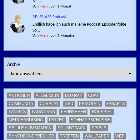
NE...
Von
Herb
,
vor 1 Monat
RE: SRatSS-Podcast
Endlich habe ich auch mal eine Podcast-Episodenfolge
vo...
Von
Herb
,
vor 2 Monaten
Archiv
AKTIONEN
ALLGEMEIN
BLU-RAY
CHAT
COMMUNITY
COSPLAY
DVD
EPISODEN
FANARTS
FANFICS
FANWORKS
FERNSEHEN
HÖRSPIEL
MERCHANDISING
PATZER
SCHNAPPSCHÜSSE
SEI JUSHI BISMARCK
SOUNDTRACK
SPIELE
SYNCHRONSPRECHER
TREFFEN
WALLPAPER
WEP