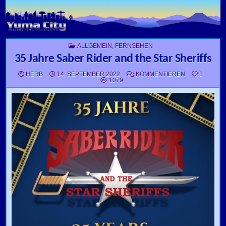
Skip to content
POSTED IN
ALLGEMEIN
,
FERNSEHEN
35 Jahre Saber Rider and the Star Sheriffs
ZU 35 JAHRE
HERB
14. SEPTEMBER 2022
KOMMENTIEREN
1
1079