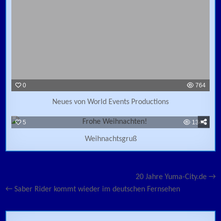
0
764
Neues von World Events Productions
5
1346
Weihnachtsgruß
Beitragsnavigation
20 Jahre Yuma-City.de →
← Saber Rider kommt wieder im deutschen Fernsehen