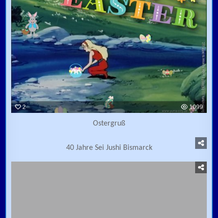
2
1099
Ostergruß
3
979
40 Jahre Sei Jushi Bismarck