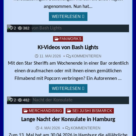
angenommen. Nun hat…
WEITERLESEN
2
382
Posted in
FANWORKS
KI-Videos von Bash Lights
ZU KI-VIDEOS VON 
11. MAI 2026
KOMMENTIEREN
Mit den Star Sheriffs am Wochenende in einer Bar ordentlich
einen draufmachen oder mit ihnen einen gemütlichen
Filmabend mit Popcorn verbringen? Ein Autorennen …
WEITERLESEN
2
482
Posted in
MERCHANDISING
SEI JUSHI BISMARCK
Lange Nacht der Konsulate in Hamburg
ZU LANGE NACHT 
4. MAI 2026
KOMMENTIEREN
Zum 13. Mal hat am 30.04.2026 in Hamburg die alljährliche