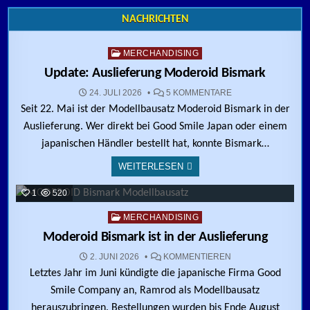
Skip to content
NACHRICHTEN
0
166
Posted in
MERCHANDISING
Update: Auslieferung Moderoid Bismark
ZU UPDATE: AUSL
24. JULI 2026
5 KOMMENTARE
Seit 22. Mai ist der Modellbausatz Moderoid Bismark in der
Auslieferung. Wer direkt bei Good Smile Japan oder einem
japanischen Händler bestellt hat, konnte Bismark…
WEITERLESEN
1
520
Posted in
MERCHANDISING
Moderoid Bismark ist in der Auslieferung
ZU MODEROID BISM
2. JUNI 2026
KOMMENTIEREN
Letztes Jahr im Juni kündigte die japanische Firma Good
Smile Company an, Ramrod als Modellbausatz
herauszubringen. Bestellungen wurden bis Ende August