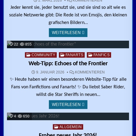
ZU STICKER FÜR 
2. MÄRZ 2026
KOMMENTIEREN
Jeder kennt sie, jeder benutzt sie, und sie sind so alt wie es
soziale Netzwerke gibt: Die Rede ist von Emojis, den kleinen
grafischen Bildern…
WEITERLESEN
22
855
Posted in
COMMUNITY
FANARTS
FANFICS
Web-Tipp: Echoes of the Frontier
ZU WEB-TIPP: EC
9. JANUAR 2026
KOMMENTIEREN
✨ Heute haben wir einen besonderen Website-Tipp für alle
Fans von Fanfictions und Fanarts! ✨ Du liebst Saber Rider,
willst die Star Sheriffs in neuen…
WEITERLESEN
4
650
Posted in
ALLGEMEIN
Frohes neues Jahr 2026!