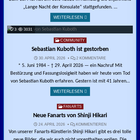
„Lange Nacht der Konsulate“ stattgefunden. …
WEITERLESEN
3
3031
Posted in
COMMUNITY
Sebastian Kuboth ist gestorben
ZU SEBASTIAN KU
30. APRIL 2026
2 KOMMENTARE
* 5. Juni 1984 – † 29. April 2026 — ein Nachruf Mit
Bestürzung und Fassungslosigkeit haben wir heute vom Tod
von Sebastian Kuboth erfahren. Gestern ist mit 41 Jahren…
WEITERLESEN
3
431
Posted in
FANARTS
Neue Fanarts von Shinji Hikari
ZU NEUE FANARTS
24. APRIL 2026
KOMMENTIEREN
Von unserer Fanarts-Künstlerin Shinji Hikari gibt es drei tolle
neue Bilder, die wir euch nicht vorenthalten wollen. Die