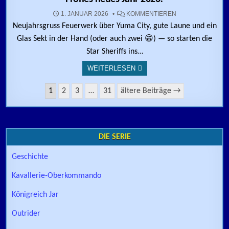
ZU FROHES NEUE
1. JANUAR 2026
KOMMENTIEREN
Neujahrsgruss Feuerwerk über Yuma City, gute Laune und ein
Glas Sekt in der Hand (oder auch zwei 😁) — so starten die
Star Sheriffs ins…
WEITERLESEN
Seitennummerierung der Beiträge
1
2
3
…
31
ältere Beiträge →
DIE SERIE
Geschichte
Kavallerie-Oberkommando
Königreich Jar
Outrider