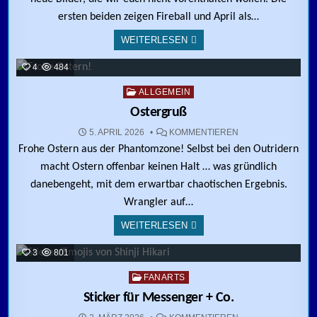
ersten beiden zeigen Fireball und April als…
WEITERLESEN
4
484
Posted in
ALLGEMEIN
Ostergruß
ZU OSTERGRUSS
5. APRIL 2026
KOMMENTIEREN
Frohe Ostern aus der Phantomzone! Selbst bei den Outridern
macht Ostern offenbar keinen Halt … was gründlich
danebengeht, mit dem erwartbar chaotischen Ergebnis.
Wrangler auf…
WEITERLESEN
3
801
Posted in
FANARTS
Sticker für Messenger + Co.