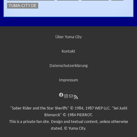
YUMA-CITY.DE
Über Yuma City
Kontakt
Datenschutzerklärung
Impressum
Facebook
Instagram
E-Mail
RSS-Feed
"Saber Rider and the Star Sheriffs" © 1984, 1987 WEP LLC. "Sei Jushi
Bismarck" © 1984 PIERROT.
This is a private fan site. Design and textual content, unless otherwise
stated, © Yuma City.