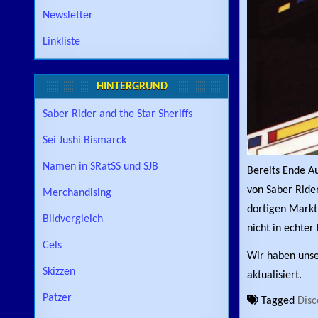
Newsletter
Linkliste
HINTERGRUND
Saber Rider and the Star Sheriffs
Sei Jushi Bismarck
Namen in SRatSS und SJB
Bereits Ende A
von Saber Rider
Merchandising
dortigen Markt 
Bildvergleich
nicht in echter
Cels
Wir haben uns
Skizzen
aktualisiert.
Patzer
Tagged
Disc