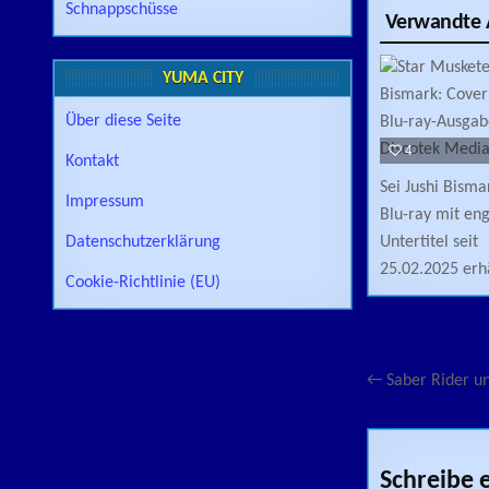
Schnappschüsse
Verwandte A
YUMA CITY
Über diese Seite
4
Kontakt
Sei Jushi Bisma
Impressum
Blu-ray mit en
Untertitel seit
Datenschutzerklärung
25.02.2025 erhä
Cookie-Richtlinie (EU)
Beitragsn
← Saber Rider un
Schreibe