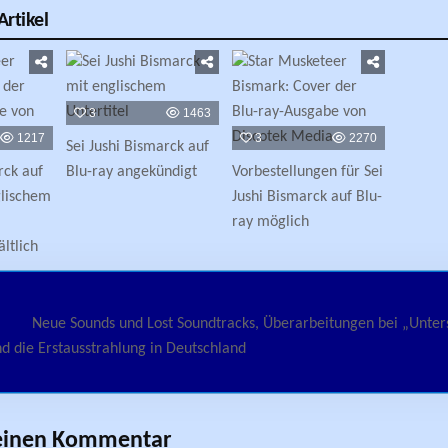
rtikel
3
1463
1217
3
2270
Sei Jushi Bismarck auf
rck auf
Blu-ray angekündigt
Vorbestellungen für Sei
glischem
Jushi Bismarck auf Blu-
ray möglich
ltlich
avigation
Neue Sounds und Lost Soundtracks, Überarbeitungen bei „Unter
d die Erstausstrahlung in Deutschland
 einen Kommentar