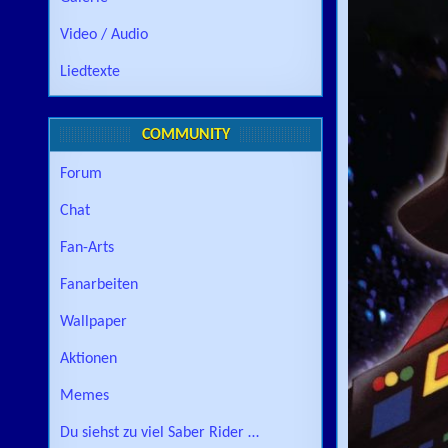
Video / Audio
Liedtexte
COMMUNITY
Forum
Chat
Fan-Arts
Fanarbeiten
Wallpaper
Aktionen
Memes
Du siehst zu viel Saber Rider …