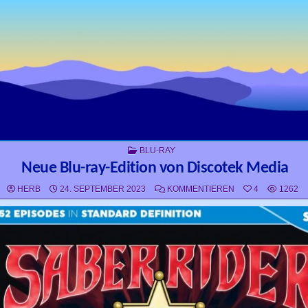
POSTED IN
BLU-RAY
Neue Blu-ray-Edition von Discotek Media
ZU NEUE BLU-RAY
HERB
24. SEPTEMBER 2023
KOMMENTIEREN
4
1262