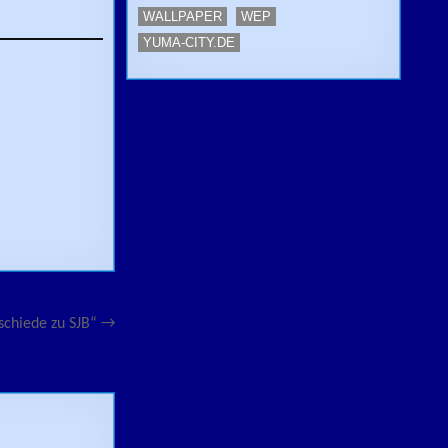
WALLPAPER
WEP
YUMA-CITY.DE
schiede zu SJB“ →