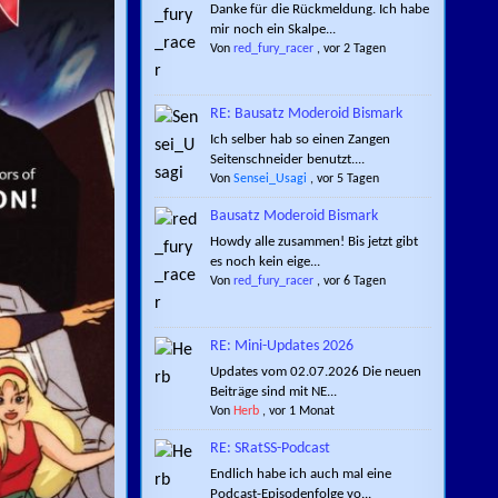
Danke für die Rückmeldung. Ich habe
mir noch ein Skalpe...
Von
red_fury_racer
,
vor 2 Tagen
RE: Bausatz Moderoid Bismark
Ich selber hab so einen Zangen
Seitenschneider benutzt....
Von
Sensei_Usagi
,
vor 5 Tagen
Bausatz Moderoid Bismark
Howdy alle zusammen! Bis jetzt gibt
es noch kein eige...
Von
red_fury_racer
,
vor 6 Tagen
RE: Mini-Updates 2026
Updates vom 02.07.2026 Die neuen
Beiträge sind mit NE...
Von
Herb
,
vor 1 Monat
RE: SRatSS-Podcast
Endlich habe ich auch mal eine
Podcast-Episodenfolge vo...