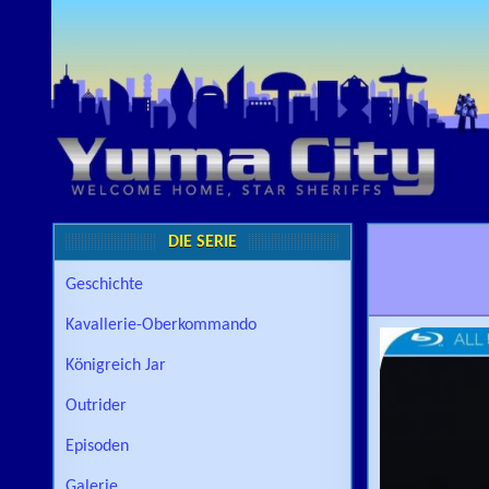
Skip to content
DIE SERIE
Geschichte
Kavallerie-Oberkommando
Königreich Jar
Outrider
Episoden
Galerie