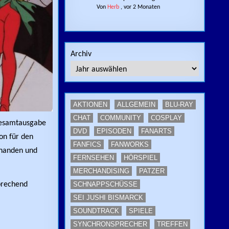
Von
Herb
,
vor 2 Monaten
Archiv
AKTIONEN
ALLGEMEIN
BLU-RAY
CHAT
COMMUNITY
COSPLAY
Gesamtausgabe
DVD
EPISODEN
FANARTS
on für den
FANFICS
FANWORKS
orhanden und
FERNSEHEN
HÖRSPIEL
MERCHANDISING
PATZER
SCHNAPPSCHÜSSE
prechend
SEI JUSHI BISMARCK
SOUNDTRACK
SPIELE
SYNCHRONSPRECHER
TREFFEN