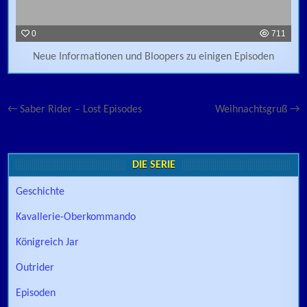
0
711
Neue Informationen und Bloopers zu einigen Episoden
Beitragsnavigation
← Saber Rider – Lost Episodes
Weihnachtsgruß →
DIE SERIE
Geschichte
Kavallerie-Oberkommando
Königreich Jar
Outrider
Episoden