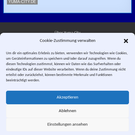
YUMA-CITY.DE
Über Yuma City
Cookie-Zustimmung verwalten
Kontakt
Um dir ein optimales Erlebnis zu bieten, verwenden wir Technologien wie Cookies,
um Geräteinformationen zu speichern und/oder darauf zuzugreifen. Wenn du
Datenschutzerklärung
diesen Technologien zustimmst, können wir Daten wie das Surfverhalten oder
eindeutige IDs auf dieser Website verarbeiten. Wenn du deine Zustimmung nicht
Impressum
erteilst oder zurückziehst, können bestimmte Merkmale und Funktionen
beeinträchtigt werden.
Facebook
Instagram
E-Mail
RSS-Feed
Akzeptieren
"Saber Rider and the Star Sheriffs" © 1984, 1987 WEP LLC. "Sei Jushi
Bismarck" © 1984 PIERROT.
Ablehnen
This is a private fan site. Design and textual content, unless otherwise
stated, © Yuma City.
Einstellungen ansehen