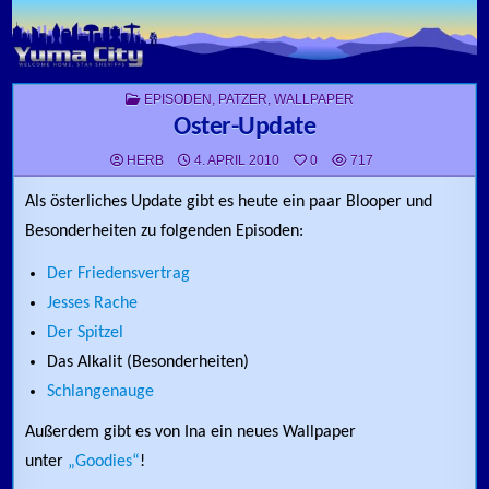
Skip to content
POSTED IN
EPISODEN
,
PATZER
,
WALLPAPER
Oster-Update
HERB
4. APRIL 2010
0
717
Als österliches Update gibt es heute ein paar Blooper und
Besonderheiten zu folgenden Episoden:
Der Friedensvertrag
Jesses Rache
Der Spitzel
Das Alkalit (Besonderheiten)
Schlangenauge
Außerdem gibt es von Ina ein neues Wallpaper
unter
„Goodies“
!