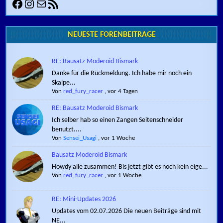
Facebook
Instagram
E-Mail
RSS-Feed
NEUESTE FORENBEITRÄGE
RE: Bausatz Moderoid Bismark
Danke für die Rückmeldung. Ich habe mir noch ein
Skalpe...
Von
red_fury_racer
,
vor 4 Tagen
RE: Bausatz Moderoid Bismark
Ich selber hab so einen Zangen Seitenschneider
benutzt....
Von
Sensei_Usagi
,
vor 1 Woche
Bausatz Moderoid Bismark
Howdy alle zusammen! Bis jetzt gibt es noch kein eige...
Von
red_fury_racer
,
vor 1 Woche
RE: Mini-Updates 2026
Updates vom 02.07.2026 Die neuen Beiträge sind mit
NE...