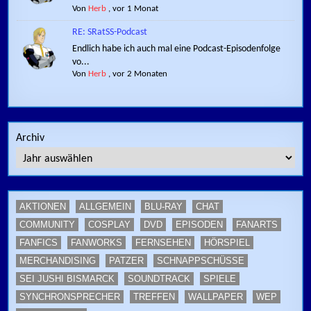
Von
Herb
,
vor 1 Monat
RE: SRatSS-Podcast
Endlich habe ich auch mal eine Podcast-Episodenfolge
vo...
Von
Herb
,
vor 2 Monaten
Archiv
AKTIONEN
ALLGEMEIN
BLU-RAY
CHAT
COMMUNITY
COSPLAY
DVD
EPISODEN
FANARTS
FANFICS
FANWORKS
FERNSEHEN
HÖRSPIEL
MERCHANDISING
PATZER
SCHNAPPSCHÜSSE
SEI JUSHI BISMARCK
SOUNDTRACK
SPIELE
SYNCHRONSPRECHER
TREFFEN
WALLPAPER
WEP