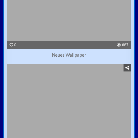
0
687
Neues Wallpaper