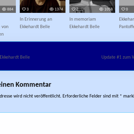
884
3
1374
2
1058
0
In Erinnerung an
In memoriam
Ekkehar
e von
Ekkehardt Belle
Ekkehardt Belle
Pantoff
en
avigation
kkehardt Belle
Update #1 zum 
 einen Kommentar
resse wird nicht veröffentlicht.
Erforderliche Felder sind mit
*
marki