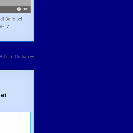
780
dt Belle bei
el-TV
Website-Umbau →
ert