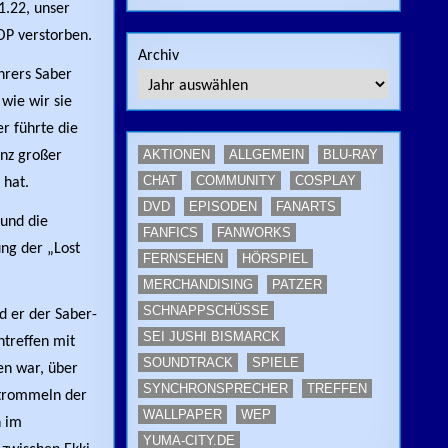
1.22, unser
 OP verstorben.
Archiv
hrers Saber
 wie wir sie
r führte die
AKTIONEN
ALLGEMEIN
BLU-RAY
anz großer
CHAT
COMMUNITY
COSPLAY
 hat.
DVD
EPISODEN
FANARTS
 und die
FANFICS
FANWORKS
ung der „Lost
FERNSEHEN
HÖRSPIEL
MERCHANDISING
PATZER
SCHNAPPSCHÜSSE
d er der Saber-
SEI JUSHI BISMARCK
ntreffen mit
SOUNDTRACK
SPIELE
en war, über
SYNCHRONSPRECHER
TREFFEN
ntrommeln der
WALLPAPER
WEP
h im
YUMA-CITY.DE