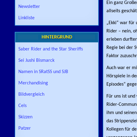
Ein ganz Großer
Newsletter
allseits geschä
Linkliste
„Ekki“ war für
Rider – nein, o
HINTERGRUND
erleben durften
Regie bei der 
Saber Rider and the Star Sheriffs
Faktor zuzuschr
Sei Jushi Bismarck
Auch war er mi
Namen in SRatSS und SJB
Hörspiele in de
Merchandising
Episodes“ geg
Bildvergleich
Für uns ist und
Rider-Community
Cels
ihm und seinen
Skizzen
das Strippenzi
Patzer
Kollegen für d