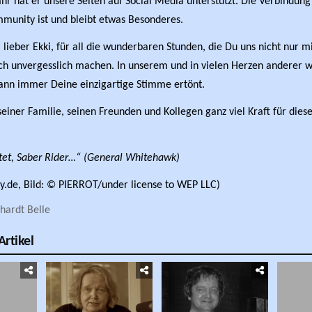
r hat er unsere Seiten auf Social Media unterstützt. Die Verbindung
munity ist und bleibt etwas Besonderes.
 lieber Ekki, für all die wunderbaren Stunden, die Du uns nicht nur mi
ich unvergesslich machen. In unserem und in vielen Herzen anderer w
ann immer Deine einzigartige Stimme ertönt.
einer Familie, seinen Freunden und Kollegen ganz viel Kraft für die
tet, Saber Rider…“ (General Whitehawk)
ty.de, Bild: © PIERROT/under license to WEP LLC)
hardt Belle
rtikel