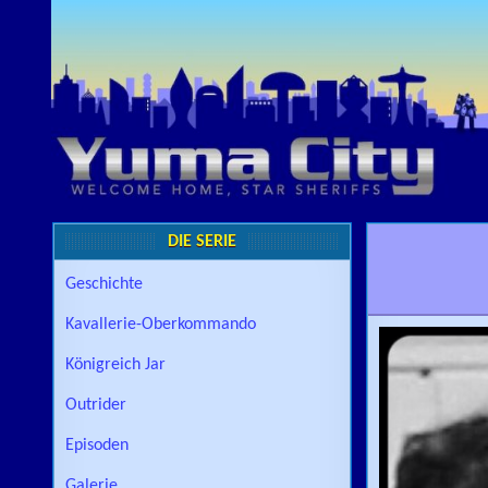
Skip to content
DIE SERIE
Geschichte
Kavallerie-Oberkommando
Königreich Jar
Outrider
Episoden
Galerie