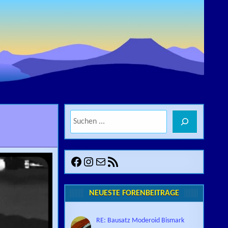
Suchen
ES, EKKEHARDT BELLE
Facebook
Instagram
E-Mail
RSS-Feed
NEUESTE FORENBEITRÄGE
RE: Bausatz Moderoid Bismark