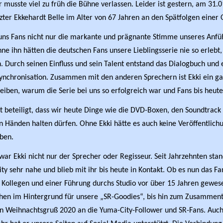
 musste viel zu früh die Bühne verlassen. Leider ist gestern, am 31.0
tzter Ekkehardt Belle im Alter von 67 Jahren an den Spätfolgen einer
 uns Fans nicht nur die markante und prägnante Stimme unseres Anfü
hne ihn hätten die deutschen Fans unsere Lieblingsserie nie so erlebt,
. Durch seinen Einfluss und sein Talent entstand das Dialogbuch und e
Synchronisation. Zusammen mit den anderen Sprechern ist Ekki ein g
eiben, warum die Serie bei uns so erfolgreich war und Fans bis heute
t beteiligt, dass wir heute Dinge wie die DVD-Boxen, den Soundtrack
n Händen halten dürfen. Ohne Ekki hätte es auch keine Veröffentlich
eben.
 war Ekki nicht nur der Sprecher oder Regisseur. Seit Jahrzehnten stan
 sehr nahe und blieb mit ihr bis heute in Kontakt. Ob es nun das Fa
 Kollegen und einer Führung durchs Studio vor über 15 Jahren gewes
ehen im Hintergrund für unsere „SR-Goodies“, bis hin zum Zusamme
en Weihnachtsgruß 2020 an die Yuma-City-Follower und SR-Fans. Auc