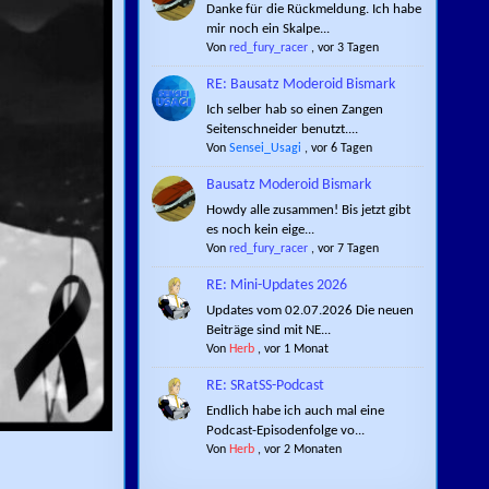
Danke für die Rückmeldung. Ich habe
mir noch ein Skalpe...
Von
red_fury_racer
,
vor 3 Tagen
RE: Bausatz Moderoid Bismark
Ich selber hab so einen Zangen
Seitenschneider benutzt....
Von
Sensei_Usagi
,
vor 6 Tagen
Bausatz Moderoid Bismark
Howdy alle zusammen! Bis jetzt gibt
es noch kein eige...
Von
red_fury_racer
,
vor 7 Tagen
RE: Mini-Updates 2026
Updates vom 02.07.2026 Die neuen
Beiträge sind mit NE...
Von
Herb
,
vor 1 Monat
RE: SRatSS-Podcast
Endlich habe ich auch mal eine
Podcast-Episodenfolge vo...
Von
Herb
,
vor 2 Monaten