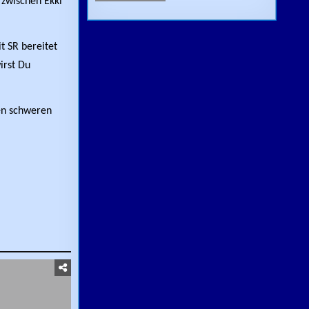
 zwischen Ekki
t SR bereitet
irst Du
sen schweren