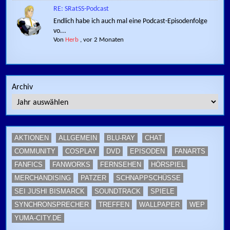
RE: SRatSS-Podcast
Endlich habe ich auch mal eine Podcast-Episodenfolge
vo...
Von
Herb
,
vor 2 Monaten
Archiv
AKTIONEN
ALLGEMEIN
BLU-RAY
CHAT
COMMUNITY
COSPLAY
DVD
EPISODEN
FANARTS
FANFICS
FANWORKS
FERNSEHEN
HÖRSPIEL
MERCHANDISING
PATZER
SCHNAPPSCHÜSSE
SEI JUSHI BISMARCK
SOUNDTRACK
SPIELE
SYNCHRONSPRECHER
TREFFEN
WALLPAPER
WEP
YUMA-CITY.DE