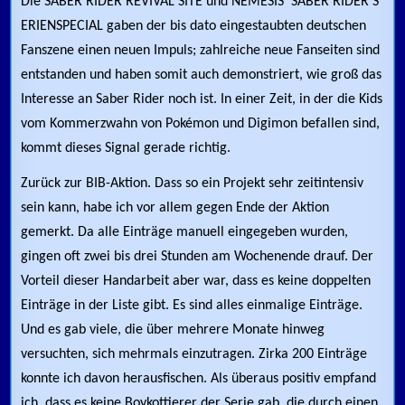
Die SABER RIDER REVIVAL SITE und NEMESIS‘ SABER RIDER S
ERIENSPECIAL gaben der bis dato eingestaubten deutschen
Fanszene einen neuen Impuls; zahlreiche neue Fanseiten sind
entstanden und haben somit auch demonstriert, wie groß das
Interesse an Saber Rider noch ist. In einer Zeit, in der die Kids
vom Kommerzwahn von Pokémon und Digimon befallen sind,
kommt dieses Signal gerade richtig.
Zurück zur BIB-Aktion. Dass so ein Projekt sehr zeitintensiv
sein kann, habe ich vor allem gegen Ende der Aktion
gemerkt. Da alle Einträge manuell eingegeben wurden,
gingen oft zwei bis drei Stunden am Wochenende drauf. Der
Vorteil dieser Handarbeit aber war, dass es keine doppelten
Einträge in der Liste gibt. Es sind alles einmalige Einträge.
Und es gab viele, die über mehrere Monate hinweg
versuchten, sich mehrmals einzutragen. Zirka 200 Einträge
konnte ich davon herausfischen. Als überaus positiv empfand
ich, dass es keine Boykottierer der Serie gab, die durch einen