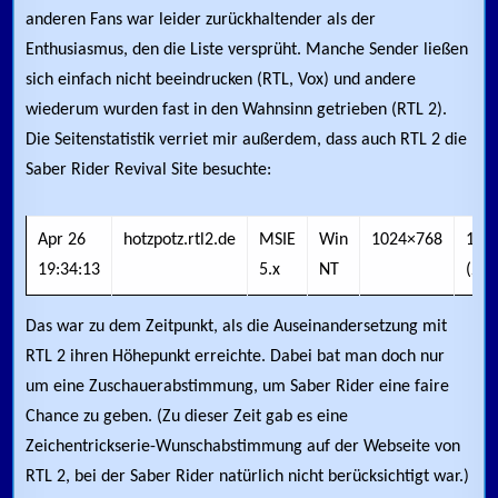
anderen Fans war leider zurückhaltender als der
Enthusiasmus, den die Liste versprüht. Manche Sender ließen
sich einfach nicht beeindrucken (RTL, Vox) und andere
wiederum wurden fast in den Wahnsinn getrieben (RTL 2).
Die Seitenstatistik verriet mir außerdem, dass auch RTL 2 die
Saber Rider Revival Site besuchte:
Apr 26
hotzpotz.rtl2.de
MSIE
Win
1024×768
16
19:34:13
5.x
NT
(24b
Das war zu dem Zeitpunkt, als die Auseinandersetzung mit
RTL 2 ihren Höhepunkt erreichte. Dabei bat man doch nur
um eine Zuschauerabstimmung, um Saber Rider eine faire
Chance zu geben. (Zu dieser Zeit gab es eine
Zeichentrickserie-Wunschabstimmung auf der Webseite von
RTL 2, bei der Saber Rider natürlich nicht berücksichtigt war.)