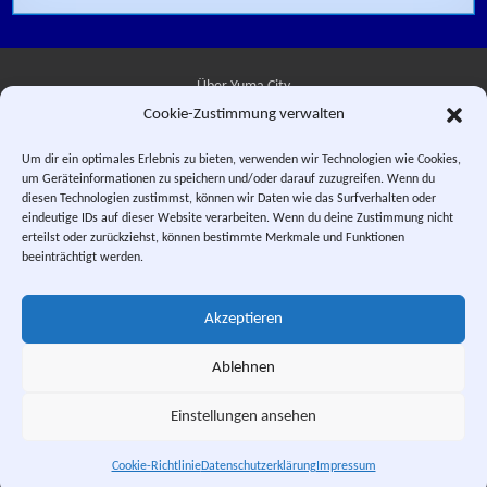
Über Yuma City
Cookie-Zustimmung verwalten
Kontakt
Um dir ein optimales Erlebnis zu bieten, verwenden wir Technologien wie Cookies,
um Geräteinformationen zu speichern und/oder darauf zuzugreifen. Wenn du
Datenschutzerklärung
diesen Technologien zustimmst, können wir Daten wie das Surfverhalten oder
eindeutige IDs auf dieser Website verarbeiten. Wenn du deine Zustimmung nicht
Impressum
erteilst oder zurückziehst, können bestimmte Merkmale und Funktionen
beeinträchtigt werden.
Facebook
Instagram
E-Mail
RSS-Feed
Akzeptieren
"Saber Rider and the Star Sheriffs" © 1984, 1987 WEP LLC. "Sei Jushi
Bismarck" © 1984 PIERROT.
Ablehnen
This is a private fan site. Design and textual content, unless otherwise
stated, © Yuma City.
Einstellungen ansehen
Scrol
Cookie-Richtlinie
Datenschutzerklärung
Impressum
Yuma City. Welcoming Home the Star Sheriffs since 2002.